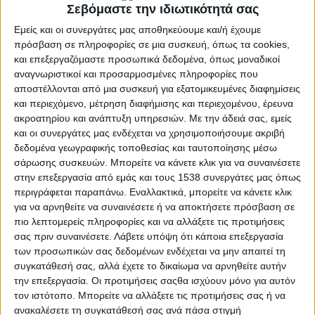
Σεβόμαστε την ιδιωτικότητά σας
Εμείς και οι συνεργάτες μας αποθηκεύουμε και/ή έχουμε
πρόσβαση σε πληροφορίες σε μια συσκευή, όπως τα cookies,
και επεξεργαζόμαστε προσωπικά δεδομένα, όπως μοναδικοί
αναγνωριστικοί και προσαρμοσμένες πληροφορίες που
αποστέλλονται από μια συσκευή για εξατομικευμένες διαφημίσεις
«Η ενεργειακή και επισιτιστική κρίση έχει επιδεινώσει το εισόδημα των
και περιεχόμενο, μέτρηση διαφήμισης και περιεχομένου, έρευνα
αγροτών γι αυτό και απαιτούνται άμεσα γενναίες πολιτικές παρεμβάσεις». Αυτό
ακροατηρίου και ανάπτυξη υπηρεσιών.
Με την άδειά σας, εμείς
και οι συνεργάτες μας ενδέχεται να χρησιμοποιήσουμε ακριβή
είναι το τελικό συμπέρασμα όπως αποτυπώθηκε την Τρίτη 5 Μαρτίου 2022, σε
δεδομένα γεωγραφικής τοποθεσίας και ταυτοποίησης μέσω
μια ακόμα τηλεδιάσκεψη των Αντιπεριφερειαρχών και υπευθύνων Αγροτικής
σάρωσης συσκευών. Μπορείτε να κάνετε κλικ για να συναινέσετε
Ανάπτυξης της χώρας.
στην επεξεργασία από εμάς και τους 1538 συνεργάτες μας όπως
περιγράφεται παραπάνω. Εναλλακτικά, μπορείτε να κάνετε κλικ
Την Περιφέρεια Δυτικής Ελλάδας εκπροσώπησε ο Αντιπεριφερειάρχης
για να αρνηθείτε να συναινέσετε ή να αποκτήσετε πρόσβαση σε
Αγροτικής Ανάπτυξης,
Θεόδωρος Βασιλόπουλος,
ο οποίος στην τοποθέτησή του
πιο λεπτομερείς πληροφορίες και να αλλάξετε τις προτιμήσεις
τόνισε με έμφαση ότι τα μηνύματα των παραγωγικών φορέων και του
σας πριν συναινέσετε.
Λάβετε υπόψη ότι κάποια επεξεργασία
των προσωπικών σας δεδομένων ενδέχεται να μην απαιτεί τη
αγροτικού κόσμου είναι ανησυχητικά για τη νέα καλλιεργητική περίοδο
συγκατάθεσή σας, αλλά έχετε το δικαίωμα να αρνηθείτε αυτήν
καλώντας τους συναδέλφους του από κοινού να διεκδικήσουν ένα γενναίο δίκτυ
την επεξεργασία. Οι προτιμήσεις σαςθα ισχύουν μόνο για αυτόν
προστασίας με μέτρα και χρηματοδοτικά εργαλεία.
τον ιστότοπο. Μπορείτε να αλλάξετε τις προτιμήσεις σας ή να
ανακαλέσετε τη συγκατάθεσή σας ανά πάσα στιγμή
Οι Αντιπεριφερειάρχες συμφώνησαν στην αποστολή σχετικής επιστολής προς