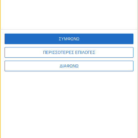
στο Πάρκο Αγρινίου
admin
-
5 Αυγούστου, 2026
ΑΘΛΗΤΙΚΑ
Αγρίνιο: Έρχεται το 8ο τουρνουά αγάπης
“Μαργαρίτα Σαπλαούρα” στο ΔΑΚ
Αγρινίου
ΣΥΜΦΩΝΩ
admin
-
5 Αυγούστου, 2026
ΠΕΡΙΣΣΟΤΕΡΕΣ ΕΠΙΛΟΓΕΣ
ΕΠΙΚΑΙΡΟΤΗΤΑ
Τουρισμός για Όλους 2026: Άνοιξε με
ΔΙΑΦΩΝΩ
καθυστέρηση η πλατφόρμα για τις
αιτήσεις – Αναλυτικά η διαδικασία
admin
-
5 Αυγούστου, 2026
ΠΟΛΙΤΙΚΗ
Εντολή Κυριάκου Μητσοτάκη να «τρέξου
άμεσα οι αποζημιώσεις των
πυρόπληκτων
admin
-
5 Αυγούστου, 2026