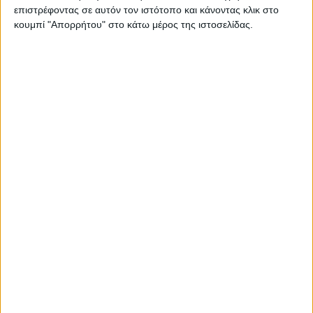
επιστρέφοντας σε αυτόν τον ιστότοπο και κάνοντας κλικ στο
τον υπουργό Αγροτικής Ανάπτυξης,
Γιώργο Γεωργαντά
όπου να αναφέρουν τα
κουμπί "Απορρήτου" στο κάτω μέρος της ιστοσελίδας.
βασικά αγροτικά ζητήματα ζητώντας παράλληλα συνάντηση στο υπουργείο
άμεσα το προσεχές χρονικό διάστημα. Όπως επισημαίνεται στην επιστολή
έχουν συσσωρευτεί πολλά προβλήματα που απασχολούν τους παραγωγούς,
τους αλιείς και τους αγροκτηνοτρόφους.
Ιεραρχώντας τα ζητήματα γίνεται λόγος για:
*
Άμεση αντιμετώπιση του ενεργειακού κόστους που πλήττει την παραγωγική
διαδικασία με αντίκτυπο την εγκατάλειψη καλλιεργειών
*Λήψη μέτρων για την επανασύνδεση ρεύματος σε αντλιοστάσια ΓΟΕΒ-ΤΟΕΒ της
χώρας στην αφετηρία της αρδευτικής περιόδου- Αλλαγές του θεσμικού
πλαισίου που διέπει την λειτουργία τους
*Ευελιξία στις αποφάσεις για τα εν εξελίξει προγράμματα ΠΑΑ (Νέοι Αγρότες
κ.α) για την ένταξη μεγαλύτερου αριθμού νέων γεωργών
*Άμεση ενεργοποίηση του Ταμείου Ανάκαμψης με έμφαση στην αναδιάρθρωση
καλλιεργειών και άμεση ρευστότητα στις δράσεις που θα αναπτυχθούν