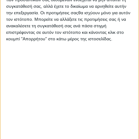
συγκατάθεσή σας, αλλά έχετε το δικαίωμα να αρνηθείτε αυτήν
ΟΦΗ: Επασί, Μπαλογιάννης, Βούρος, Διαμάντης (69΄ Ουές),
την επεξεργασία. Οι προτιμήσεις σαςθα ισχύουν μόνο για αυτόν
Μαρινάκης, Μεγιάδο, Νέιρα, Λάμπρου (40΄ Καμάου),
τον ιστότοπο. Μπορείτε να αλλάξετε τις προτιμήσεις σας ή να
Μπουζούκης (58΄ Στάικος), Τσιλιανίδης (58΄ Γιαννούλης),
ανακαλέσετε τη συγκατάθεσή σας ανά πάσα στιγμή
Φελίπε.
επιστρέφοντας σε αυτόν τον ιστότοπο και κάνοντας κλικ στο
ΠΑΝΑΙΤΩΛΙΚΟΣ: Ανέστης, Αποστολάκης (70΄ Λούι), Λάρσον,
κουμπί "Απορρήτου" στο κάτω μέρος της ιστοσελίδας.
Κορνέλιους, Περέιρα, Φλόρες, Αντούνες, Μεντόσα (λ.τ. 33΄
Μπελεβώνης), Ντουάρτε (87΄ Μπαρμπόσα), Μόρσεϊ (70΄ Νταγκό),
Βέργος (87΄ Καρέλης)
Φωτο ΔΕΡΒΙΣΗΣ
- Advertisement -
LATEST NEWS
ΟΡΘΟΔΟΞΙΑ
Λαμπρή πανήγυρη στη Ναύπακτο – Η Ιερά Μονή
Μεταμορφώσεως πορεύεται προς τα 50 χρόνια ιστορίας τ
admin
-
9 Αυγούστου, 2026