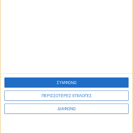
για τη Λευκάδα μέσω του Προγράμματος «Ιόνια Νησιά 2021
2027»
admin
-
7 Αυγούστου, 2026
ΠΟΛΙΤΙΣΜΟΣ
Φεστιβάλ Δωδώνης – Συνέχεια με Μάξιμο Μουμούρη και το
σπάνια παρουσιαζόμενο «Ίωνα» του Ευριπίδη
admin
-
7 Αυγούστου, 2026
ΠΟΛΙΤΙΣΜΟΣ
Η Ηρώ Σαΐα στο Φρούριο Αντιρρίου στις 17 Αυγούστου
admin
-
7 Αυγούστου, 2026
Φόρτωση περισσοτέρων
ΣΥΜΦΩΝΩ
ΑΦΗΣΤΕ ΜΙΑ ΑΠΑΝΤΗΣΗ
ΠΕΡΙΣΣΟΤΕΡΕΣ ΕΠΙΛΟΓΕΣ
Σχόλιο:
ΔΙΑΦΩΝΩ