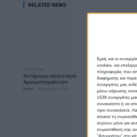
RELATED NEWS
Εμείς και οι συνεργ
cookies, και επεξε
ΟΡΘΟΔΟΞΙΑ
ΕΠΙΚΑΙΡΟΤΗ
πληροφορίες που απο
Αντάμωμα απανταχού
-4- συλλ
διαφήμισης και περι
Αργυροπηγαδιτών
ναρκωτι
συνεργάτες μας ενδέ
και Κέρ
admin
-
8 Αυγούστου, 2026
μέσω σάρωσης συσκευ
admin
-
8 Α
1538 συνεργάτες μας
συναινέσετε ή να απ
πριν συναινέσετε.
Λά
απαιτεί τη συγκατάθ
ισχύουν μόνο για αυ
συγκατάθεσή σας ανά
"Απορρήτου" στο κάτ