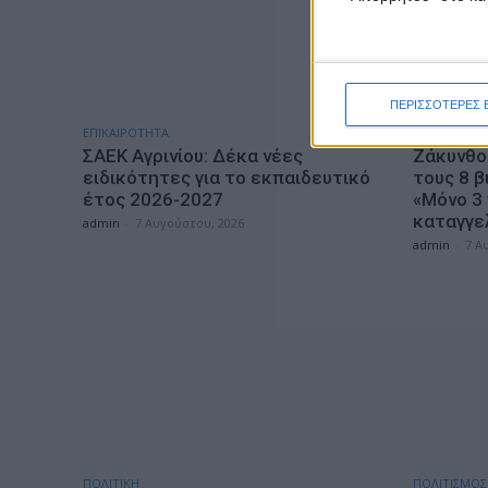
ΠΕΡΙΣΣΟΤΕΡΕΣ 
ΕΠΙΚΑΙΡΟΤΗΤΑ
ΕΠΙΚΑΙΡΟΤΗ
ΣΑΕΚ Αγρινίου: Δέκα νέες
Ζάκυνθος
ειδικότητες για το εκπαιδευτικό
τους 8 β
έτος 2026-2027
«Μόνο 3
καταγγε
admin
-
7 Αυγούστου, 2026
admin
-
7 Α
ΠΟΛΙΤΙΚΗ
ΠΟΛΙΤΙΣΜΟΣ