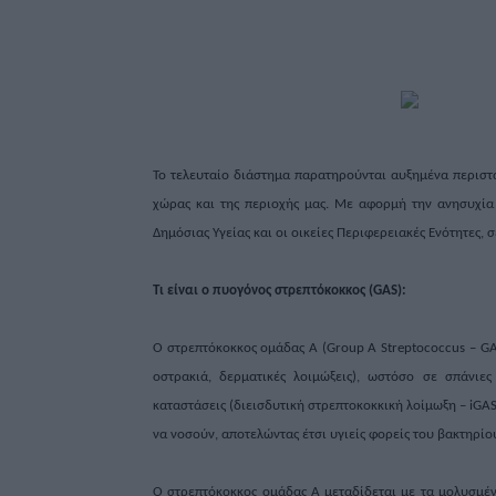
Το τελευταίο διάστημα παρατηρούνται αυξημένα περιστα
χώρας και της περιοχής μας. Με αφορμή την ανησυχία 
Δημόσιας Υγείας και οι οικείες Περιφερειακές Ενότητες, 
Τι είναι ο πυογόνος στρεπτόκοκκος (GAS):
Ο στρεπτόκοκκος ομάδας Α (Group A Streptococcus – GA
οστρακιά, δερματικές λοιμώξεις), ωστόσο σε σπάνιε
καταστάσεις (διεισδυτική στρεπτοκοκκική λοίμωξη – iGA
να νοσούν, αποτελώντας έτσι υγιείς φορείς του βακτηρίο
Ο στρεπτόκοκκος ομάδας Α μεταδίδεται με τα μολυσμέν