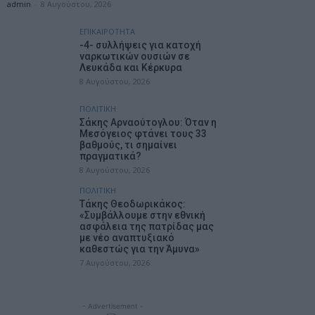
admin
-
8 Αυγούστου, 2026
ΕΠΙΚΑΙΡΟΤΗΤΑ
-4- συλλήψεις για κατοχή
ναρκωτικών ουσιών σε
Λευκάδα και Κέρκυρα
8 Αυγούστου, 2026
ΠΟΛΙΤΙΚΗ
Σάκης Αρναούτογλου: Όταν η
Μεσόγειος φτάνει τους 33
βαθμούς, τι σημαίνει
πραγματικά?
8 Αυγούστου, 2026
ΠΟΛΙΤΙΚΗ
Τάκης Θεοδωρικάκος:
«Συμβάλλουμε στην εθνική
ασφάλεια της πατρίδας μας
με νέο αναπτυξιακό
καθεστώς για την Άμυνα»
7 Αυγούστου, 2026
- Advertisement -