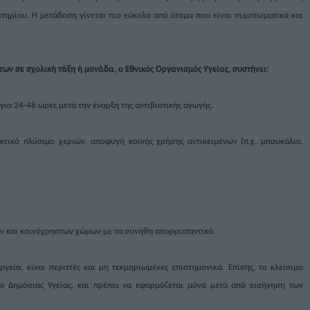
κτηρίου. Η μετάδοση γίνεται πιο εύκολα από άτομα που είναι συμπτωματικά και
ν σε σχολική τάξη ή μονάδα, ο Εθνικός Οργανισμός Υγείας, συστήνει:
 για 24-48 ώρες μετά την έναρξη της αντιβιοτικής αγωγής.
κτικό πλύσιμο χεριών, αποφυγή κοινής χρήσης αντικειμένων (π.χ. μπουκάλια,
ν και κοινόχρηστων χώρων με τα συνήθη απορρυπαντικά.
γεία, είναι περιττές και μη τεκμηριωμένες επιστημονικά. Επίσης, το κλείσιμο
 Δημόσιας Υγείας, και πρέπει να εφαρμόζεται μόνο μετά από εισήγηση των