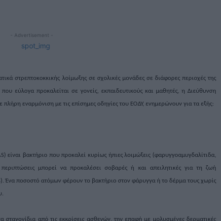
- Advertisement -
τικά στρεπτοκοκκικής λοίμωξης σε σχολικές μονάδες σε διάφορες περιοχές της
που εύλογα προκαλείται σε γονείς, εκπαιδευτικούς και μαθητές, η Διεύθυνση
σε πλήρη εναρμόνιση με τις επίσημες οδηγίες του ΕΟΔΥ, ενημερώνουν για τα εξής:
S) είναι βακτήριο που προκαλεί κυρίως ήπιες λοιμώξεις (φαρυγγοαμυγδαλίτιδα,
ς περιπτώσεις μπορεί να προκαλέσει σοβαρές ή και απειλητικές για τη ζωή
S). Ένα ποσοστό ατόμων φέρουν το βακτήριο στον φάρυγγα ή το δέρμα τους χωρίς
υ.
α σταγονίδια από τις εκκρίσεις ασθενών, την επαφή με μολυσμένες δερματικές