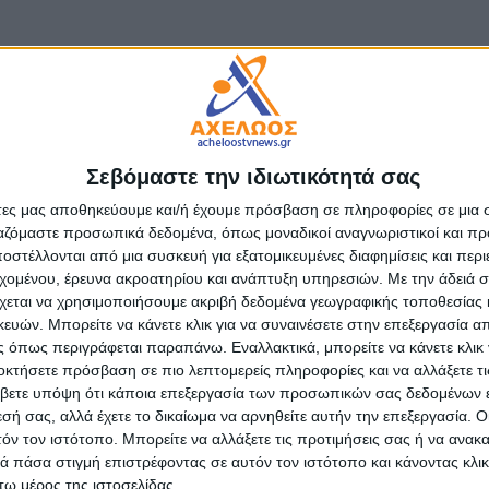
Σεβόμαστε την ιδιωτικότητά σας
άτες μας αποθηκεύουμε και/ή έχουμε πρόσβαση σε πληροφορίες σε μια
ργαζόμαστε προσωπικά δεδομένα, όπως μοναδικοί αναγνωριστικοί και 
ΤΑ
ΠΟΛΙΤΙΚΗ
στέλλονται από μια συσκευή για εξατομικευμένες διαφημίσεις και περ
ήψεις για κατοχή
Σάκης Αρναούτογλου: Όταν
εχομένου, έρευνα ακροατηρίου και ανάπτυξη υπηρεσιών.
Με την άδειά σα
κών ουσιών σε Λευκάδα
Μεσόγειος φτάνει τους 33
χεται να χρησιμοποιήσουμε ακριβή δεδομένα γεωγραφικής τοποθεσίας 
κυρα
βαθμούς, τι σημαίνει πραγ
ών. Μπορείτε να κάνετε κλικ για να συναινέσετε στην επεξεργασία απ
υγούστου, 2026
admin
-
8 Αυγούστου, 2026
 όπως περιγράφεται παραπάνω. Εναλλακτικά, μπορείτε να κάνετε κλικ γ
οκτήσετε πρόσβαση σε πιο λεπτομερείς πληροφορίες και να αλλάξετε τι
βετε υπόψη ότι κάποια επεξεργασία των προσωπικών σας δεδομένων ε
εσή σας, αλλά έχετε το δικαίωμα να αρνηθείτε αυτήν την επεξεργασία. 
τόν τον ιστότοπο. Μπορείτε να αλλάξετε τις προτιμήσεις σας ή να ανακα
 πάσα στιγμή επιστρέφοντας σε αυτόν τον ιστότοπο και κάνοντας κλι
ω μέρος της ιστοσελίδας.