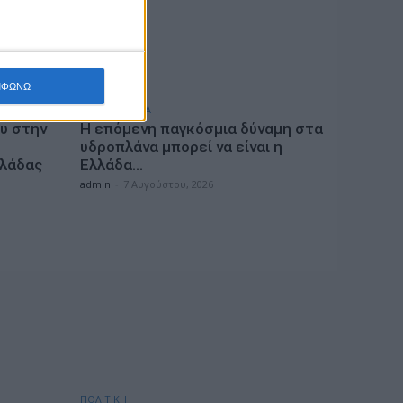
ΜΦΩΝΩ
ΕΠΙΚΑΙΡΟΤΗΤΑ
υ στην
Η επόμενη παγκόσμια δύναμη στα
υδροπλάνα μπορεί να είναι η
λλάδας
Ελλάδα…
admin
-
7 Αυγούστου, 2026
ΠΟΛΙΤΙΚΗ