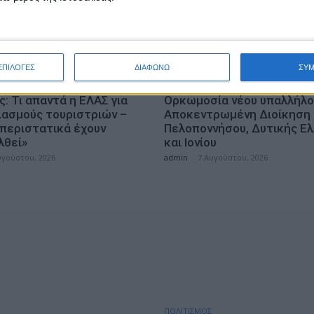
ΕΠΙΛΟΓΕΣ
ΔΙΑΦΩΝΩ
ΣΥ
ΤΑ
ΓΕΓΟΝΟΤΑ
: Τι απαντά η ΕΛΑΣ για
Ορκωμοσία νέου υπαλλήλο
ιασμούς τουριστριών –
Αποκεντρωμένη Διοίκηση
 περιστατικά έχουν
Πελοποννήσου, Δυτικής Ε
λθεί»
και Ιονίου
υγούστου, 2026
admin
-
7 Αυγούστου, 2026
ΠΟΛΙΤΙΣΜΟΣ