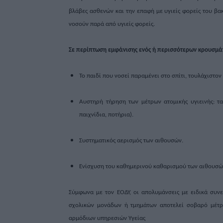
βλάβες ασθενών και την επαφή με υγιείς φορείς του βα
νοσούν παρά από υγιείς φορείς.
Σε περίπτωση εμφάνισης ενός ή περισσότερων κρουσμάτω
Το παιδί που νοσεί παραμένει στο σπίτι, τουλάχιστον
Αυστηρή τήρηση των μέτρων ατομικής υγιεινής: τα
παιχνίδια, ποτήρια).
Συστηματικός αερισμός των αιθουσών.
Ενίσχυση του καθημερινού καθαρισμού των αιθουσώ
Σύμφωνα με τον ΕΟΔΥ, οι απολυμάνσεις με ειδικά συνερ
σχολικών μονάδων ή τμημάτων αποτελεί σοβαρό μέτρο
αρμόδιων υπηρεσιών Υγείας