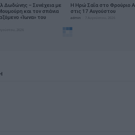
λ Δωδώνης – Συνέχεια με
Η Ηρώ Σαΐα στο Φρούριο Α
Μουμούρη και τον σπάνια
στις 17 Αυγούστου
αζόμενο «Ίωνα» του
admin
-
7 Αυγούστου, 2026
η
υγούστου, 2026
Η