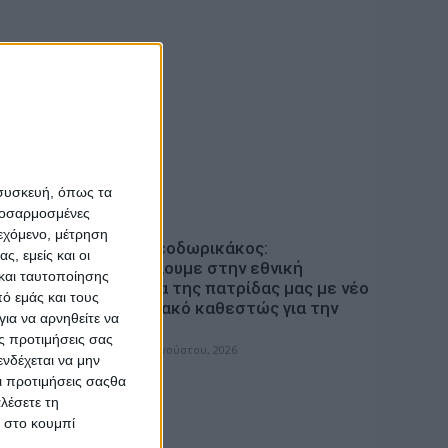
 συσκευή, όπως τα
προσαρμοσμένες
ΠΟΛΙΤΙΚΗ
ιεχόμενο, μέτρηση
 η
Τάκης Θεοδωρικάκος:
ς, εμείς και οι
«Συμβάλλουμε στην εθνική
και ταυτοποίησης
ματικά?
ασφάλεια της πατρίδας μας με νέο
ό εμάς και τους
αναπτυξιακό καθεστώς για την
ια να αρνηθείτε να
Άμυνα»
ς προτιμήσεις σας
admin
-
7 Αυγούστου, 2026
νδέχεται να μην
Οι προτιμήσεις σαςθα
λέσετε τη
κ στο κουμπί