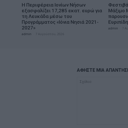
Η Περιφέρεια Ιονίων Νήσων
Φεστιβά
εξασφαλίζει 17,285 εκατ. ευρώ για
Μάξιμο 
τη Λευκάδα μέσω του
παρουσι
Προγράμματος «Ιόνια Νησιά 2021-
Ευριπίδ
2027»
admin
-
7 Α
admin
-
7 Αυγούστου, 2026
ΑΦΗΣΤΕ ΜΙΑ ΑΠΑΝΤΗΣ
Σχόλιο: