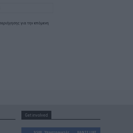
Ιστοσελίδα:
περιήγησης για την επόμενη
Get involved
9,500
Υποστηρικτές
ΚΆΝΤΕ LIKE