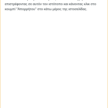
επιστρέφοντας σε αυτόν τον ιστότοπο και κάνοντας κλικ στο
8,88)
κουμπί "Απορρήτου" στο κάτω μέρος της ιστοσελίδας.
3.
Βιντζηλαίου
Σοφία-Βαρβάρα (
VAR
)
14
,
33
(4,66 / 4,90 / 4,77)
4.
Μπαραλιάκου
–
Σακελλαρίου
Ευαγγελία-Παναγιώτα (
VAR
)
11
,
11
(4,00 / 3,56
/ 3,55)
Junior
Άνδρες
1.
Χριστόπουλος
Αθανάσιος-Ίθαν (
VAR
)
21
,
89
(6,99 / 7,90 / 6,99)
2.
Χαραλαμπίδης
Βλαδίμηρος (
NOV
)
20
,
11
(6,66 / 6,90 / 6,55)
3.
Κουρούμπαλης
Λύσανδρος (
VAR
)
17
,
56
(5,99 / 5,90 / 5,66)
4.
Φλαμπούρης
Ευάγγελος-Χρήστος (
NOV
)
15
,
11
(4,77 / 5,46 / 4,88)
Junior
Γυναίκες
1.
Καββαδά
Αλεξάνδρα (
TRIT
)
50
,
11
(16,54 / 17,03 / 16,54)
2.
Σαπουντζόγλου
Μία (
NOV
)
23
,
89
(7,66 / 8,24 / 7,99)
3.
Πλούμη
Παναγιώτα (
VAR
)
17
,
33
(5,66 / 6,01 / 5,66)