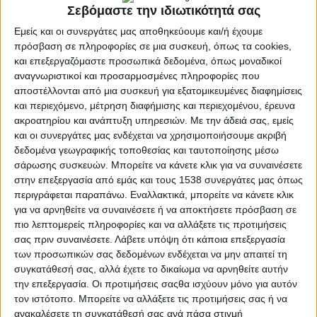
Σεβόμαστε την ιδιωτικότητά σας
(Βάρκιζας) και η Αλεξάνδρα
Καββαδά
(Τρίτωνα).
Εμείς και οι συνεργάτες μας αποθηκεύουμε και/ή έχουμε
Τα τελικά αποτελέσματα του Πανελληνίου Πρωταθλήματος
Wakeboard
2025
πρόσβαση σε πληροφορίες σε μια συσκευή, όπως τα cookies,
(
score
/
execution
/
Intensity
/
composition
):
και επεξεργαζόμαστε προσωπικά δεδομένα, όπως μοναδικοί
αναγνωριστικοί και προσαρμοσμένες πληροφορίες που
Open
Άνδρες
αποστέλλονται από μια συσκευή για εξατομικευμένες διαφημίσεις
1.
Θωμαΐδης
Άγγελος (
NOX
)
51
,
33
(17,32 / 17,03 / 16,98)
και περιεχόμενο, μέτρηση διαφήμισης και περιεχομένου, έρευνα
ακροατηρίου και ανάπτυξη υπηρεσιών.
Με την άδειά σας, εμείς
2.
Αλευράς
Εμμανουήλ (
NOV
)
40
,
56
(13,76 / 13,47 / 13,32)
και οι συνεργάτες μας ενδέχεται να χρησιμοποιήσουμε ακριβή
δεδομένα γεωγραφικής τοποθεσίας και ταυτοποίησης μέσω
3.
Τσίγκος
Αναστάσιος (
NOKB
)
24
,
11
(8,21 / 8,35 / 7,55)
σάρωσης συσκευών. Μπορείτε να κάνετε κλικ για να συναινέσετε
στην επεξεργασία από εμάς και τους 1538 συνεργάτες μας όπως
4.
Δημόπουλος
Σπύρος (
PAR
)
22
,
78
(7,99 / 8,13 / 6,66)
περιγράφεται παραπάνω. Εναλλακτικά, μπορείτε να κάνετε κλικ
5.
Χατζησάββας
Χαράλαμπος (
NOV
)
11
,
67
(3,89 / 4,12 / 3,66)
για να αρνηθείτε να συναινέσετε ή να αποκτήσετε πρόσβαση σε
πιο λεπτομερείς πληροφορίες και να αλλάξετε τις προτιμήσεις
6.
Τσάφος
Ιωάννης-Αλέξανδρος (
PAROS
)
10
,
22
(3,55 / 3,56 / 3,11)
σας πριν συναινέσετε.
Λάβετε υπόψη ότι κάποια επεξεργασία
των προσωπικών σας δεδομένων ενδέχεται να μην απαιτεί τη
Open
Γυναίκες
συγκατάθεσή σας, αλλά έχετε το δικαίωμα να αρνηθείτε αυτήν
την επεξεργασία. Οι προτιμήσεις σαςθα ισχύουν μόνο για αυτόν
1.
Ανδρεοπούλου
Αικατερίνη (
PAROS
)
66
,
44
(21,76 / 22,27 / 22,42)
τον ιστότοπο. Μπορείτε να αλλάξετε τις προτιμήσεις σας ή να
2.
Μπαραλιάκου
–
Σακελλαρίου
Στυλιανή-Ευγενία (
VAR
)
26
,
89
(8,88 / 9,13 /
ανακαλέσετε τη συγκατάθεσή σας ανά πάσα στιγμή