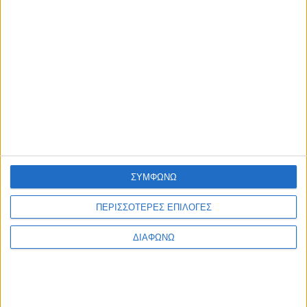
admin
-
7 Αυγούστου, 2026
ΠΟΛΙΤΙΣΜΟΣ
Φεστιβάλ Δωδώνης – Συνέχεια με Μάξιμο Μουμούρη και το
σπάνια παρουσιαζόμενο «Ίωνα» του Ευριπίδη
admin
-
7 Αυγούστου, 2026
ΠΟΛΙΤΙΣΜΟΣ
Η Ηρώ Σαΐα στο Φρούριο Αντιρρίου στις 17 Αυγούστου
admin
-
7 Αυγούστου, 2026
Φόρτωση περισσοτέρων
ΣΥΜΦΩΝΩ
ΑΦΗΣΤΕ ΜΙΑ ΑΠΑΝΤΗΣΗ
Σχόλιο:
ΠΕΡΙΣΣΟΤΕΡΕΣ ΕΠΙΛΟΓΕΣ
ΔΙΑΦΩΝΩ
εισάγετε το σχόλιό σας!