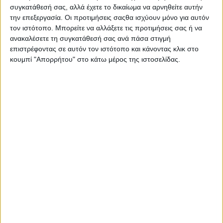
συγκατάθεσή σας, αλλά έχετε το δικαίωμα να αρνηθείτε αυτήν
θα πραγματοποιηθεί στο Καινούργιο και συγκεκριμένα στο
την επεξεργασία. Οι προτιμήσεις σαςθα ισχύουν μόνο για αυτόν
Αρχοντικό της Λίμνης, το Σάββατο 14 Ιουνίου 2025 και ώρα
τον ιστότοπο. Μπορείτε να αλλάξετε τις προτιμήσεις σας ή να
20.30.
ανακαλέσετε τη συγκατάθεσή σας ανά πάσα στιγμή
επιστρέφοντας σε αυτόν τον ιστότοπο και κάνοντας κλικ στο
Μετά τις παρουσιάσεις των χορευτικών, θα ακολουθήσει
κουμπί "Απορρήτου" στο κάτω μέρος της ιστοσελίδας.
μουσική και χορός για όλους.
Είσοδος με φαγητό: 15 ευρώ.
- Advertisement -
LATEST NEWS
ΟΡΘΟΔΟΞΙΑ
Λαμπρή πανήγυρη στη Ναύπακτο – Η Ιερά Μονή
Μεταμορφώσεως πορεύεται προς τα 50 χρόνια ιστορίας τ
admin
-
9 Αυγούστου, 2026
ΟΡΘΟΔΟΞΙΑ
Αντάμωμα απανταχού Αργυροπηγαδιτών