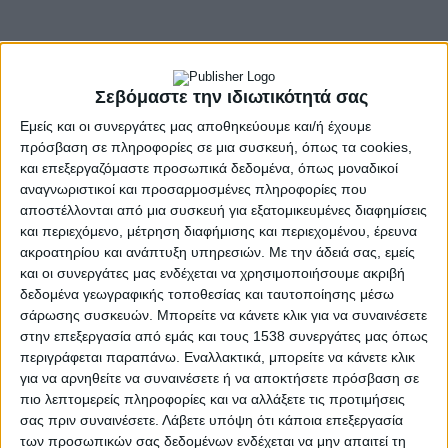
Σεβόμαστε την ιδιωτικότητά σας
Εμείς και οι συνεργάτες μας αποθηκεύουμε και/ή έχουμε
πρόσβαση σε πληροφορίες σε μια συσκευή, όπως τα cookies,
και επεξεργαζόμαστε προσωπικά δεδομένα, όπως μοναδικοί
αναγνωριστικοί και προσαρμοσμένες πληροφορίες που
αποστέλλονται από μια συσκευή για εξατομικευμένες διαφημίσεις
και περιεχόμενο, μέτρηση διαφήμισης και περιεχομένου, έρευνα
ακροατηρίου και ανάπτυξη υπηρεσιών.
Με την άδειά σας, εμείς
και οι συνεργάτες μας ενδέχεται να χρησιμοποιήσουμε ακριβή
δεδομένα γεωγραφικής τοποθεσίας και ταυτοποίησης μέσω
σάρωσης συσκευών. Μπορείτε να κάνετε κλικ για να συναινέσετε
στην επεξεργασία από εμάς και τους 1538 συνεργάτες μας όπως
- Advertisement -
περιγράφεται παραπάνω. Εναλλακτικά, μπορείτε να κάνετε κλικ
για να αρνηθείτε να συναινέσετε ή να αποκτήσετε πρόσβαση σε
πιο λεπτομερείς πληροφορίες και να αλλάξετε τις προτιμήσεις
σας πριν συναινέσετε.
Λάβετε υπόψη ότι κάποια επεξεργασία
Ο Σύλλογος Χορού Εναλλακτικής Γυμναστικής “Επτά Πέπλα” ,
των προσωπικών σας δεδομένων ενδέχεται να μην απαιτεί τη
προσκαλεί στην τελετή λήξης των χορευτικών τμημάτων που