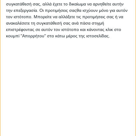
έργο της.
συγκατάθεσή σας, αλλά έχετε το δικαίωμα να αρνηθείτε αυτήν
την επεξεργασία. Οι προτιμήσεις σαςθα ισχύουν μόνο για αυτόν
Πιστεύουμε τόσο στη συμμετοχικότητα των δημοτών όσο και
τον ιστότοπο. Μπορείτε να αλλάξετε τις προτιμήσεις σας ή να
ανακαλέσετε τη συγκατάθεσή σας ανά πάσα στιγμή
στην κρίση τους. Ωστόσο, θα αγνοούμε κάθε αστήρικτη
επιστρέφοντας σε αυτόν τον ιστότοπο και κάνοντας κλικ στο
προσπάθεια διαστρέβλωσης της πραγματικότητας, αφού
κουμπί "Απορρήτου" στο κάτω μέρος της ιστοσελίδας.
αυτή θα προσκρούει σταθερά στην αποφασιστικότητά μας να
πάμε τον τόπο μας μπροστά, έτσι όπως του αξίζει.
- Advertisement -
LATEST NEWS
ΠΟΛΙΤΙΚΗ
Τάκης Θεοδωρικάκος: «Συμβάλλουμε
στην εθνική ασφάλεια της πατρίδας
μας με νέο αναπτυξιακό καθεστώς
για την Άμυνα»
admin
-
7 Αυγούστου, 2026