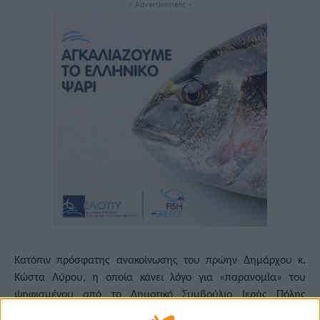
- Advertisement -
Κατόπιν πρόσφατης ανακοίνωσης του πρώην Δημάρχου κ.
Κώστα Λύρου, η οποία κάνει λόγο για «παρανομία» του
ψηφισμένου από το Δημοτικό Συμβούλιο Ιερής Πόλης
Μεσολογγίου Προϋπολογισμού, ενημερώνουμε τους δημότες