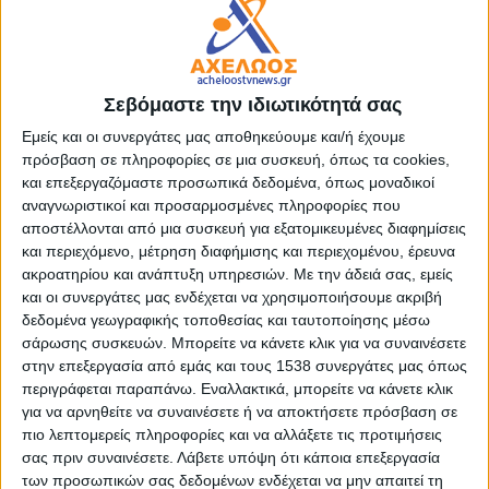
για τα εξής:
Ο Προϋπολογισμός του έτους 2024 κατατέθηκε,
συζητήθηκε στο αρμόδιο όργανο του Δήμου που είναι το
Σεβόμαστε την ιδιωτικότητά σας
Δημοτικό Συμβούλιο και υπερψηφίστηκε ακόμη και από
Εμείς και οι συνεργάτες μας αποθηκεύουμε και/ή έχουμε
δημοτικούς συμβούλους της αντιπολίτευσης,
πρόσβαση σε πληροφορίες σε μια συσκευή, όπως τα cookies,
και επεξεργαζόμαστε προσωπικά δεδομένα, όπως μοναδικοί
Στη συνέχεια, όπως προβλέπεται, ο Προϋπολογισμός
αναγνωριστικοί και προσαρμοσμένες πληροφορίες που
αποστάλθηκε, ελέγχθηκε και κρίθηκε ως καθ’ όλα νόμιμος
αποστέλλονται από μια συσκευή για εξατομικευμένες διαφημίσεις
και περιεχόμενο, μέτρηση διαφήμισης και περιεχομένου, έρευνα
από το αρμόδιο ελεγκτικό όργανο της Πολιτείας, την
ακροατηρίου και ανάπτυξη υπηρεσιών.
Με την άδειά σας, εμείς
Αποκεντρωμένη Διοίκηση Πελοποννήσου, Δυτικής Ελλάδας
και οι συνεργάτες μας ενδέχεται να χρησιμοποιήσουμε ακριβή
και Ιονίου,
δεδομένα γεωγραφικής τοποθεσίας και ταυτοποίησης μέσω
σάρωσης συσκευών. Μπορείτε να κάνετε κλικ για να συναινέσετε
Προχωρούμε τάχιστα στην υλοποίησή του, καθώς δεν
στην επεξεργασία από εμάς και τους 1538 συνεργάτες μας όπως
υπάρχει καιρός για χάσιμο ή παλινωδίες μικροπολιτικού
περιγράφεται παραπάνω. Εναλλακτικά, μπορείτε να κάνετε κλικ
για να αρνηθείτε να συναινέσετε ή να αποκτήσετε πρόσβαση σε
χαρακτήρα.
πιο λεπτομερείς πληροφορίες και να αλλάξετε τις προτιμήσεις
σας πριν συναινέσετε.
Λάβετε υπόψη ότι κάποια επεξεργασία
Η Δημοτική Αρχή επιδιώκει την καλοπροαίρετη κριτική στο
των προσωπικών σας δεδομένων ενδέχεται να μην απαιτεί τη