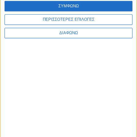
ΣΥΜΦΩΝΩ
ΠΕΡΙΣΣΟΤΕΡΕΣ ΕΠΙΛΟΓΕΣ
ΔΙΑΦΩΝΩ
RELATED NEWS
ΠΟΛΙΤΙΚΗ
Τάκης Θεοδωρικάκος: «Συμβάλλουμε
στην εθνική ασφάλεια της πατρίδας
μας με νέο αναπτυξιακό καθεστώς
για την Άμυνα»
admin
-
7 Αυγούστου, 2026
ΕΠΙΚΑΙΡΟΤΗΤΑ
ΣΑΕΚ Αγρινίου: Δέκα νέες
ειδικότητες για το εκπαιδευτικό
έτος 2026-2027
admin
-
7 Αυγούστου, 2026