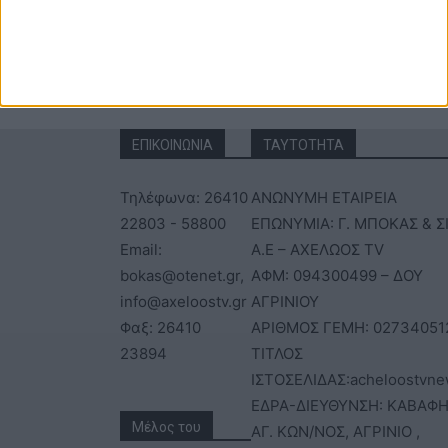
ΕΠΙΚΟΙΝΩΝΙΑ
ΤΑΥΤΟΤΗΤΑ
Τηλέφωνα: 26410
ΑΝΩΝΥΜΗ ΕΤΑΙΡΕΙΑ
22803 - 58800
ΕΠΩΝΥΜΙΑ: Γ. ΜΠΟΚΑΣ & Σ
Email:
Α.Ε – ΑΧΕΛΩΟΣ TV
bokas@otenet.gr,
ΑΦΜ: 094300499 – ΔΟΥ
info@axeloostv.gr
ΑΓΡΙΝΙΟΥ
Φαξ: 26410
ΑΡΙΘΜΟΣ ΓΕΜΗ: 02734051
23894
ΤΙΤΛΟΣ
ΙΣΤΟΣΕΛΙΔΑΣ:acheloostvne
ΕΔΡΑ-ΔΙΕΥΘΥΝΣΗ: ΚΑΒΑΦΗ
Μέλος του
ΑΓ. ΚΩΝ/ΝΟΣ, ΑΓΡΙΝΙΟ ,