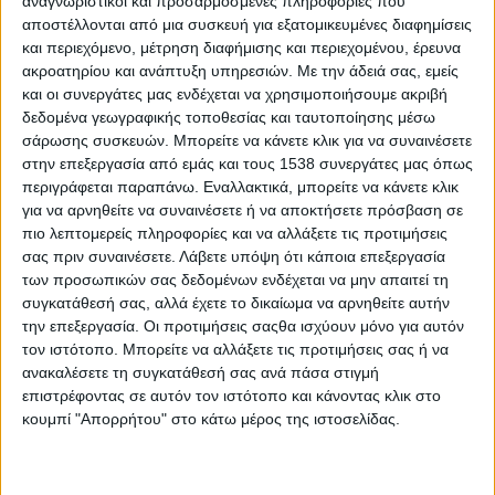
αναγνωριστικοί και προσαρμοσμένες πληροφορίες που
εκδόσεις πιστοποιητικών, βεβαιώσεων και άλλων
αποστέλλονται από μια συσκευή για εξατομικευμένες διαφημίσεις
διοικητικών πράξεων. Επίσης, σε στάδιο δοκιμαστικής
και περιεχόμενο, μέτρηση διαφήμισης και περιεχομένου, έρευνα
λειτουργίας έχει τεθεί ήδη ένα σύστημα ηλεκτρονικής
ακροατηρίου και ανάπτυξη υπηρεσιών.
Με την άδειά σας, εμείς
και οι συνεργάτες μας ενδέχεται να χρησιμοποιήσουμε ακριβή
επιτήρησης και πρόληψης πυρκαγιών, που περιλαμβάνει 18
δεδομένα γεωγραφικής τοποθεσίας και ταυτοποίησης μέσω
σταθμούς στις πιο ευαίσθητες περιοχές της Δυτικής
σάρωσης συσκευών. Μπορείτε να κάνετε κλικ για να συναινέσετε
Ελλάδας, καλύπτοντας χιλιάδες στρέμματα αγροτοδασικών
στην επεξεργασία από εμάς και τους 1538 συνεργάτες μας όπως
εκτάσεων” ανέφερε στην ομιλία του ο Περιφερειάρχης
περιγράφεται παραπάνω. Εναλλακτικά, μπορείτε να κάνετε κλικ
παραθέτοντας ορισμένα παραδείγματα.
για να αρνηθείτε να συναινέσετε ή να αποκτήσετε πρόσβαση σε
πιο λεπτομερείς πληροφορίες και να αλλάξετε τις προτιμήσεις
Εστίασε ωστόσο στην διαμόρφωση σύγχρονων και
σας πριν συναινέσετε.
Λάβετε υπόψη ότι κάποια επεξεργασία
βιώσιμων συνθηκών διαβίωσης στις πόλεις και γενικότερα,
των προσωπικών σας δεδομένων ενδέχεται να μην απαιτεί τη
τις περιοχές οικιστικής ανάπτυξης, επισημαίνοντας:
συγκατάθεσή σας, αλλά έχετε το δικαίωμα να αρνηθείτε αυτήν
“Πρέπει οι τόποι μας να πάψουν να θυμίζουν «αποθήκες
την επεξεργασία. Οι προτιμήσεις σαςθα ισχύουν μόνο για αυτόν
ζωών» και να μετατραπούν σε πραγματικές κοινότητες
τον ιστότοπο. Μπορείτε να αλλάξετε τις προτιμήσεις σας ή να
ανθρώπων. Γιατί μία πόλη χωρίς κοινότητα, χωρίς
ανακαλέσετε τη συγκατάθεσή σας ανά πάσα στιγμή
ανθρώπινες σχέσεις, δεν είναι πραγματικά ανθρώπινη. Γι’
επιστρέφοντας σε αυτόν τον ιστότοπο και κάνοντας κλικ στο
αυτό και είμαστε πραγματικά περήφανοι που στη Δυτική
κουμπί "Απορρήτου" στο κάτω μέρος της ιστοσελίδας.
Ελλάδα αυτή την προγραμματική περίοδο, υλοποιούμε ένα
μεγάλο πρόγραμμα χωρικών επενδύσεων και αναπλάσεων
στο σύνολο των 19 Δήμων της Περιφέρειας, διαθέτοντας