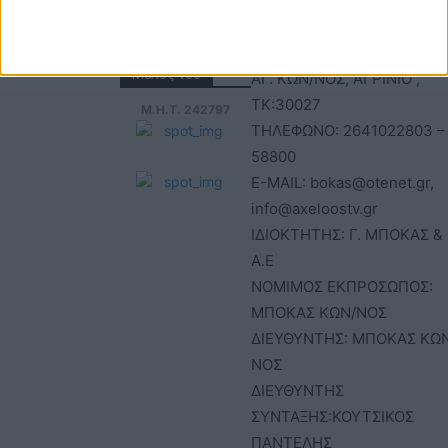
23894
ΤΙΤΛΟΣ
ΙΣΤΟΣΕΛΙΔΑΣ:acheloostvne
ΕΔΡΑ-ΔΙΕΥΘΥΝΣΗ: ΚΑΒΑΦΗ
Μέλος του
ΑΓ. ΚΩΝ/ΝΟΣ, ΑΓΡΙΝΙΟ ,
ΤΚ:30027
Μ.Η.Τ. 242797
ΤΗΛΕΦΩΝΟ: 2641022803 –
58800
E-MAIL: bokas@otenet.gr,
info@axeloostv.gr
ΙΔΙΟΚΤΗΤΗΣ: Γ. ΜΠΟΚΑΣ & 
Α.Ε
ΝΟΜΙΜΟΣ ΕΚΠΡΟΣΩΠΟΣ:
ΜΠΟΚΑΣ ΚΩΝ/ΝΟΣ
ΔΙΕΥΘΥΝΤΗΣ: ΜΠΟΚΑΣ ΚΩ
ΝΟΣ
ΔΙΕΥΘΥΝΤΗΣ
ΣΥΝΤΑΞΗΣ:ΚΟΥΤΣΙΚΟΣ
ΠΑΝΤΕΛΗΣ