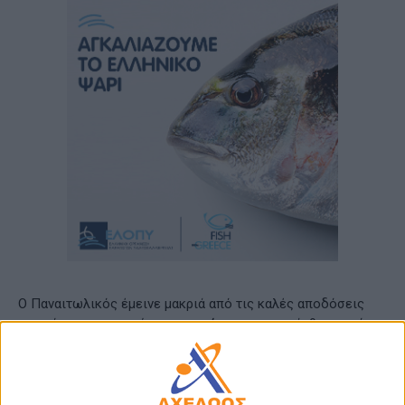
O Παναιτωλικός έμεινε μακριά από τις καλές αποδόσεις
που είχε σε προηγούμενους αγώνες και υποτάχθηκε από
την ΑΕΚ, η οποία πέτυχε δύο τέρματα στο α’ ημίχρονο με
τον Πινέδα στο 26’ και τον Ζοάο Μάριο στο 34’.
Ακολούθησαν δύο γκολ του Λιούμπισιτς σε ένα τετράλεπτο
(62’, 65’) και ο Χρυσόπουλος στο 77’ διαμόρφωσε το τελικό