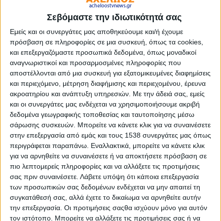
σκορ.
Σεβόμαστε την ιδιωτικότητά σας
Εμείς και οι συνεργάτες μας αποθηκεύουμε και/ή έχουμε
Αγωνίστηκαν οι: Τσάβες, Σιέλης, Κόγιτς (89′ Μάνος),
πρόσβαση σε πληροφορίες σε μια συσκευή, όπως τα cookies,
Γκαρσία, Μανρίκε, Μπουχαλάκης (λ.τ. Αγαπάκης), Εστεμπάν
και επεξεργαζόμαστε προσωπικά δεδομένα, όπως μοναδικοί
(72’ Μπελεβώνης), Ματσάν, Σμυρλής (46’ Νικολάου),
αναγνωριστικοί και προσαρμοσμένες πληροφορίες που
Μίχαλακ, Άλεξιτς (72’ Αγκίρε).
αποστέλλονται από μια συσκευή για εξατομικευμένες διαφημίσεις
και περιεχόμενο, μέτρηση διαφήμισης και περιεχομένου, έρευνα
Φωτο: ΔΕΡΒΙΣΗΣ
ακροατηρίου και ανάπτυξη υπηρεσιών.
Με την άδειά σας, εμείς
και οι συνεργάτες μας ενδέχεται να χρησιμοποιήσουμε ακριβή
δεδομένα γεωγραφικής τοποθεσίας και ταυτοποίησης μέσω
- Advertisement -
σάρωσης συσκευών. Μπορείτε να κάνετε κλικ για να συναινέσετε
στην επεξεργασία από εμάς και τους 1538 συνεργάτες μας όπως
περιγράφεται παραπάνω. Εναλλακτικά, μπορείτε να κάνετε κλικ
για να αρνηθείτε να συναινέσετε ή να αποκτήσετε πρόσβαση σε
LATEST NEWS
πιο λεπτομερείς πληροφορίες και να αλλάξετε τις προτιμήσεις
σας πριν συναινέσετε.
Λάβετε υπόψη ότι κάποια επεξεργασία
ΟΡΘΟΔΟΞΙΑ
των προσωπικών σας δεδομένων ενδέχεται να μην απαιτεί τη
Αντάμωμα απανταχού
συγκατάθεσή σας, αλλά έχετε το δικαίωμα να αρνηθείτε αυτήν
Αργυροπηγαδιτών
την επεξεργασία. Οι προτιμήσεις σαςθα ισχύουν μόνο για αυτόν
admin
-
8 Αυγούστου, 2026
τον ιστότοπο. Μπορείτε να αλλάξετε τις προτιμήσεις σας ή να