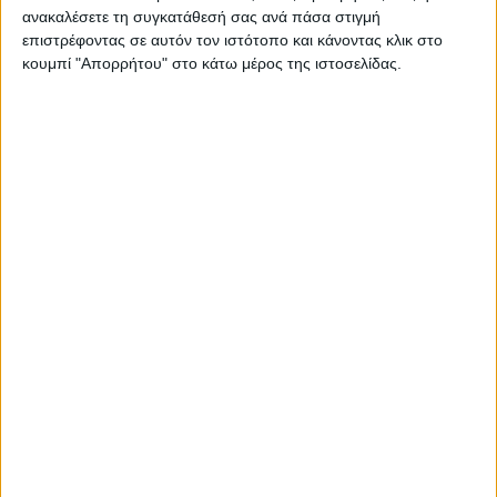
ανακαλέσετε τη συγκατάθεσή σας ανά πάσα στιγμή
επιστρέφοντας σε αυτόν τον ιστότοπο και κάνοντας κλικ στο
ΕΠΙΚΑΙΡΟΤΗΤΑ
κουμπί "Απορρήτου" στο κάτω μέρος της ιστοσελίδας.
-4- συλλήψεις για κατοχή
ναρκωτικών ουσιών σε Λευκάδα και
Κέρκυρα
admin
-
8 Αυγούστου, 2026
ΠΟΛΙΤΙΚΗ
Σάκης Αρναούτογλου: Όταν η
Μεσόγειος φτάνει τους 33 βαθμούς,
τι σημαίνει πραγματικά?
admin
-
8 Αυγούστου, 2026
ΠΟΛΙΤΙΚΗ
Τάκης Θεοδωρικάκος: «Συμβάλλουμε
στην εθνική ασφάλεια της πατρίδας
μας με νέο αναπτυξιακό καθεστώς
για την Άμυνα»
admin
-
7 Αυγούστου, 2026
- Advertisement -