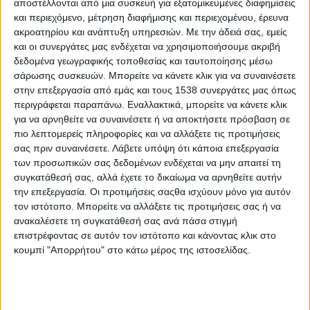
αποστέλλονται από μια συσκευή για εξατομικευμένες διαφημίσεις
του
Ερμπάι Ακανσόι
, Τουρκοκύπριου – που κατέθεσαν τις
και περιεχόμενο, μέτρηση διαφήμισης και περιεχομένου, έρευνα
προσωπικές τους εμπειρίες και άνοιξαν τις καρδιές τους
ακροατηρίου και ανάπτυξη υπηρεσιών.
Με την άδειά σας, εμείς
ενώπιον των ευρωβουλευτών, σπάζοντας τα πολιτικά στεγανά
και οι συνεργάτες μας ενδέχεται να χρησιμοποιήσουμε ακριβή
και μετατρέποντας τη συνεδρίαση σε μια
ανθρώπινη απολογία
δεδομένα γεωγραφικής τοποθεσίας και ταυτοποίησης μέσω
της αλήθειας και της μνήμης
.
σάρωσης συσκευών. Μπορείτε να κάνετε κλικ για να συναινέσετε
στην επεξεργασία από εμάς και τους 1538 συνεργάτες μας όπως
Ο Νίκος Αναδιώτης, με λόγο βαθύ και φορτισμένο, υπενθύμισε
περιγράφεται παραπάνω. Εναλλακτικά, μπορείτε να κάνετε κλικ
στα μέλη της Επιτροπής πως το αίτημα των συγγενών των
για να αρνηθείτε να συναινέσετε ή να αποκτήσετε πρόσβαση σε
αγνοουμένων
δεν είναι η εκδίκηση αλλά η δικαίωση μέσω
πιο λεπτομερείς πληροφορίες και να αλλάξετε τις προτιμήσεις
της αλήθειας
:
σας πριν συναινέσετε.
Λάβετε υπόψη ότι κάποια επεξεργασία
των προσωπικών σας δεδομένων ενδέχεται να μην απαιτεί τη
«
Δεν ζητούν εκδίκηση, ζητούν απαντήσεις»,
δήλωσε
συγκατάθεσή σας, αλλά έχετε το δικαίωμα να αρνηθείτε αυτήν
χαρακτηριστικά, κατακτώντας την προσοχή όλων.
την επεξεργασία. Οι προτιμήσεις σαςθα ισχύουν μόνο για αυτόν
Η δήλωση αυτή
συμπύκνωσε την ουσία ενός διαρκούς
τον ιστότοπο. Μπορείτε να αλλάξετε τις προτιμήσεις σας ή να
ανθρωπιστικού αιτήματος
, που υπερβαίνει τις εθνικές
ανακαλέσετε τη συγκατάθεσή σας ανά πάσα στιγμή
ταυτότητες και απευθύνεται στην κοινή συνείδηση της
επιστρέφοντας σε αυτόν τον ιστότοπο και κάνοντας κλικ στο
κουμπί "Απορρήτου" στο κάτω μέρος της ιστοσελίδας.
Ευρώπης: η ανάγκη να αποδοθεί δικαιοσύνη, να αποκαλυφθεί η
αλήθεια και να αποκατασταθεί η ανθρώπινη αξιοπρέπεια των
θυμάτων και των οικογενειών τους, ανεξαρτήτως εθνικότητας.
Ένα βήμα πέρα από τα πολιτικά