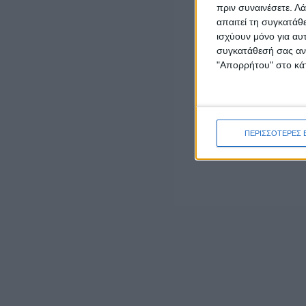
Η Εκδήλωση θα πραγματοποιηθεί στο Συνεδριακό Κέντρο
πριν συναινέσετε.
Λά
απαιτεί τη συγκατάθ
ισχύουν μόνο για αυ
συγκατάθεσή σας ανά
"Απορρήτου" στο κάτ
LATEST NEWS
ΠΕΡΙΣΣΟΤΕΡΕΣ 
ΕΠΙΚΑΙΡΟΤΗΤΑ
Δυτική Ελλάδα: Ο απολογισμός του Ιουλίου
κατέγραψε 42 τροχαία ατυχήματα και 3.757
παραβάσεις
admin
-
5 Αυγούστου, 2026
ΕΠΙΚΑΙΡΟΤΗΤΑ
Mνημόσυνο στη Γαβαλού για τα θύματα της
Γερμανικής Κατοχής στη Μακρυνεία
5 Αυγούστου, 2026
ΕΠΙΚΑΙΡΟΤΗΤΑ