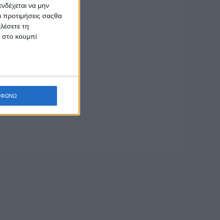
ς είναι Δωρεάν.
νδέχεται να μην
Οι προτιμήσεις σαςθα
λέσετε τη
κ στο κουμπί
ΜΦΩΝΩ