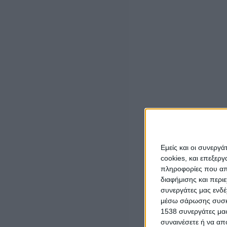
Μεγάλη χαρά και τιμή για την Σχολή Γονέων – Ανοικτό 
στην έναρξη της 37ης Ακαδημαϊκής χρονιάς την
Δευτέρα
ΦΙΛΟΘΕΟ
. Το θέμα της ομιλίας είναι:
«Ο προστάτης της
Εμείς και οι συνεργ
Η εκδήλωση γίνεται σε Συνδιοργάνωση με την
Ι.Μ. Κίτ
cookies, και επεξε
Αθανασίου & Μαρίνας Μαρτίνου.
πληροφορίες που απο
διαφήμισης και περι
https://fb.me/e/3dX7vVRCf
συνεργάτες μας ενδέ
μέσω σάρωσης συσκευ
Στην έναρξη της εκδήλωσης θα ψάλει η χορωδία του Συ
1538 συνεργάτες μας
συναινέσετε ή να απ