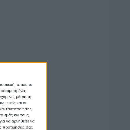
αι καλεσμένο
σσαλονίκης κ.κ.
 συσκευή, όπως τα
ς Ίδρυμα
προσαρμοσμένες
ιεχόμενο, μέτρηση
ς, εμείς και οι
και ταυτοποίησης
ό εμάς και τους
μπω».
ια να αρνηθείτε να
ς προτιμήσεις σας