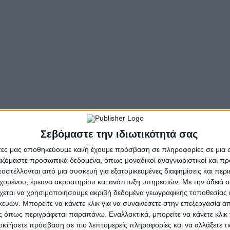
- Advertisement -
Πανεπιστήμιο Κατερίνης να φιλοξενεί ως πρώτο Ομιλητή κ
 20 Οκτωβρίου 2025
τον Παναγιώτατο
Μητροπολίτη Θε
Σεβόμαστε την ιδιωτικότητά σας
 Θεσσαλονίκης Άγιος Δημήτριος».
άτες μας αποθηκεύουμε και/ή έχουμε πρόσβαση σε πληροφορίες σε μια
ρους, Κατερίνης & Πλαταμώνος
και Χορηγό το Κοινωφελέ
ργαζόμαστε προσωπικά δεδομένα, όπως μοναδικοί αναγνωριστικοί και 
στέλλονται από μια συσκευή για εξατομικευμένες διαφημίσεις και περ
εχομένου, έρευνα ακροατηρίου και ανάπτυξη υπηρεσιών.
Με την άδειά σα
χεται να χρησιμοποιήσουμε ακριβή δεδομένα γεωγραφικής τοποθεσίας 
ών. Μπορείτε να κάνετε κλικ για να συναινέσετε στην επεξεργασία απ
λλόγου Ιεροψαλτών Πιερίας «Ο Όσιος Διονύσιος ο έν Ολύ
 όπως περιγράφεται παραπάνω. Εναλλακτικά, μπορείτε να κάνετε κλικ γ
οκτήσετε πρόσβαση σε πιο λεπτομερείς πληροφορίες και να αλλάξετε τι