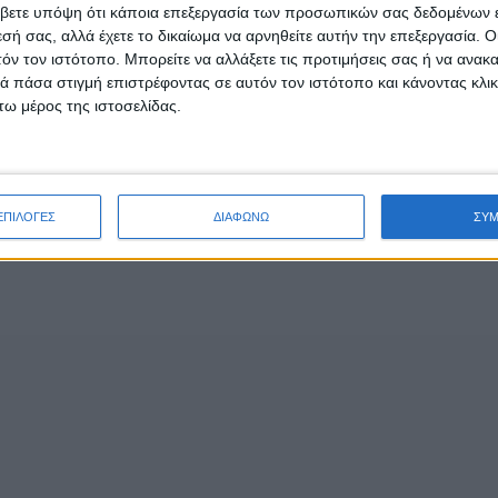
 Κατερίνης (ΕΚΑΒΗ) στις 19:00 και όπως πάντα η είσοδο
βετε υπόψη ότι κάποια επεξεργασία των προσωπικών σας δεδομένων ε
εσή σας, αλλά έχετε το δικαίωμα να αρνηθείτε αυτήν την επεξεργασία. 
τόν τον ιστότοπο. Μπορείτε να αλλάξετε τις προτιμήσεις σας ή να ανακα
 πάσα στιγμή επιστρέφοντας σε αυτόν τον ιστότοπο και κάνοντας κλι
- Advertisement -
ω μέρος της ιστοσελίδας.
ΕΠΙΛΟΓΕΣ
ΔΙΑΦΩΝΩ
ΣΥ