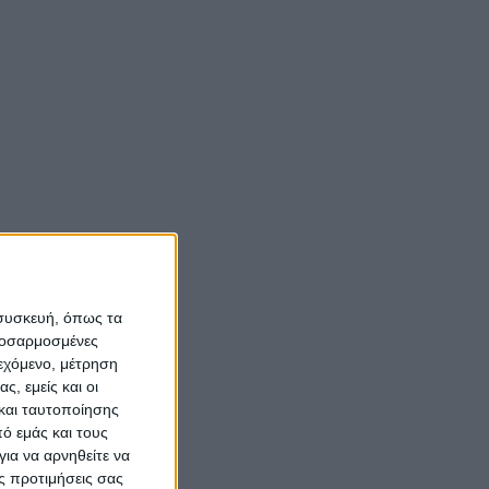
 συσκευή, όπως τα
προσαρμοσμένες
ιεχόμενο, μέτρηση
ς, εμείς και οι
και ταυτοποίησης
ό εμάς και τους
ια να αρνηθείτε να
ς προτιμήσεις σας