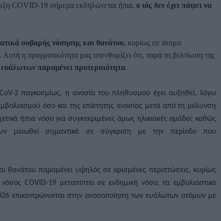
ίμωξη COVID-19 σήμερα εκδηλώνεται ήπια,
ο ιός δεν έχει πάψει να
ατικά σοβαρής νόσησης και θανάτου
, κυρίως σε άτομα
 Αυτή η πραγματικότητα μας υπενθυμίζει ότι, παρά τη βελτίωση της
ο ευάλωτων παραμένει προτεραιότητα
.
-CoV-2 παγκοσμίως, η ανοσία του πληθυσμού έχει αυξηθεί, λόγω
μβολιασμού όσο και της επίκτητης ανοσίας μετά από τη μόλυνση
σχετικά ήπια νόσο για συγκεκριμένες όμως ηλικιακές ομάδες καθώς
υν μειωθεί σημαντικά σε σύγκριση με την περίοδο που
αι θανάτου παραμένει υψηλός σε ορισμένες περιπτώσεις, κυρίως
 νόσος COVID-19 μεταπίπτει σε ενδημική νόσο, τα εμβολιαστικά
2026 επικεντρώνονται στην ανοσοποίηση των ευάλωτων ατόμων με