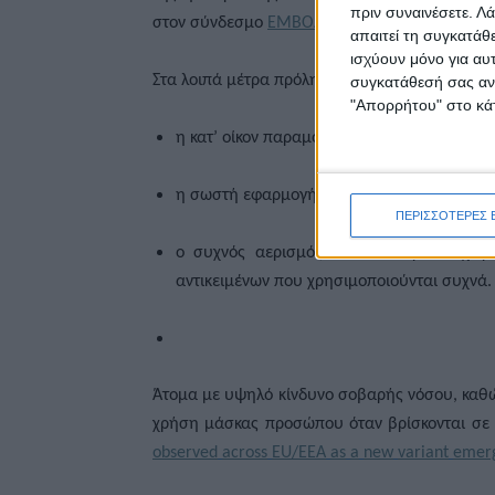
πριν συναινέσετε.
Λά
στον σύνδεσμο
ΕΜΒΟΛΙΑΣΜΟΣ ΜΕ ΤΟ ΕΠΙΚΑΙ
απαιτεί τη συγκατάθ
ισχύουν μόνο για αυ
Στα λοιπά μέτρα πρόληψης μετάδοσης του ιού
συγκατάθεσή σας ανά
"Απορρήτου" στο κάτ
η κατ’ οίκον παραμονή στο σπίτι κατά τη δ
η σωστή εφαρμογή των μέτρων αναπνευστική
ΠΕΡΙΣΣΟΤΕΡΕΣ 
ο συχνός αερισμός των εσωτερικών χώρω
αντικειμένων που χρησιμοποιούνται συχνά.
Άτομα με υψηλό κίνδυνο σοβαρής νόσου, καθώς
χρήση μάσκας προσώπου όταν βρίσκονται σε
observed
across
EU
/
EEA
as
a
new
variant
emer