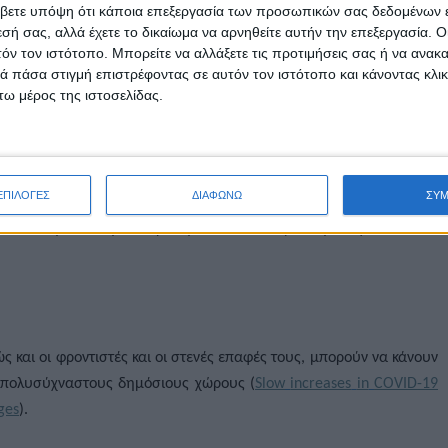
βετε υπόψη ότι κάποια επεξεργασία των προσωπικών σας δεδομένων ε
ΡΟΠΟΙΗΜΕΝΟ ΕΜΒΟΛΙΟ JN.1 2024-2025
.
εσή σας, αλλά έχετε το δικαίωμα να αρνηθείτε αυτήν την επεξεργασία. 
τόν τον ιστότοπο. Μπορείτε να αλλάξετε τις προτιμήσεις σας ή να ανακα
SARs
–
Cov
-2 περιλαμβάνονται:
 πάσα στιγμή επιστρέφοντας σε αυτόν τον ιστότοπο και κάνοντας κλι
ω μέρος της ιστοσελίδας.
ιάρκεια της ανάρρωσης,
ς υγιεινής και υγιεινής των χεριών,
ΕΠΙΛΟΓΕΣ
ΔΙΑΦΩΝΩ
ΣΥ
ν και η τακτική καθαριότητα και απολύμανση επιφανειών και
 και οι φροντιστές και οι στενές επαφές τους, μπορούν να κάνουν
 πολυσύχναστους δημόσιους χώρους (
Slow
increases
in
COVID
-19
ges
).