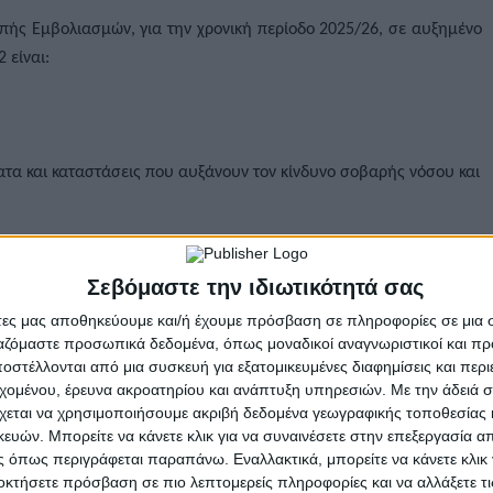
πής Εμβολιασμών, για την χρονική περίοδο 2025/26, σε αυξημένο
 είναι:
τα και καταστάσεις που αυξάνουν τον κίνδυνο σοβαρής νόσου και
Σεβόμαστε την ιδιωτικότητά σας
ν εγκύων γυναικών με υποκείμενα νοσήματα που αυξάνουν τον
γγελματιών υγείας.
άτες μας αποθηκεύουμε και/ή έχουμε πρόσβαση σε πληροφορίες σε μια
ργαζόμαστε προσωπικά δεδομένα, όπως μοναδικοί αναγνωριστικοί και 
στέλλονται από μια συσκευή για εξατομικευμένες διαφημίσεις και περ
6 θα γίνει με μία δόση του επικαιροποιημένου εμβολίου LP.8.1 σε
εχομένου, έρευνα ακροατηρίου και ανάπτυξη υπηρεσιών.
Με την άδειά σα
RNA BioNTech/Pfizer, Comirnaty, LP.8.1.). Ειδικά για τα άτομα
χεται να χρησιμοποιήσουμε ακριβή δεδομένα γεωγραφικής τοποθεσίας 
ηση μιας επιπλέον δόσης του εμβολίου με μεσοδιάστημα 6 μηνών
ών. Μπορείτε να κάνετε κλικ για να συναινέσετε στην επεξεργασία απ
 έχουν τη δυνατότητα να προγραμματίσουν το ραντεβού τους μέσω
 όπως περιγράφεται παραπάνω. Εναλλακτικά, μπορείτε να κάνετε κλικ γ
οκτήσετε πρόσβαση σε πιο λεπτομερείς πληροφορίες και να αλλάξετε τι
 ή μέσω των φαρμακείων. Περισσότερες πληροφορίες διατίθενται