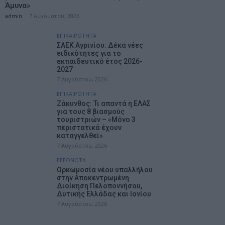
Άμυνα»
admin
-
7 Αυγούστου, 2026
ΕΠΙΚΑΙΡΟΤΗΤΑ
ΣΑΕΚ Αγρινίου: Δέκα νέες
ειδικότητες για το
εκπαιδευτικό έτος 2026-
2027
7 Αυγούστου, 2026
ΕΠΙΚΑΙΡΟΤΗΤΑ
Ζάκυνθος: Τι απαντά η ΕΛΑΣ
για τους 8 βιασμούς
τουριστριών – «Μόνο 3
περιστατικά έχουν
καταγγελθεί»
7 Αυγούστου, 2026
ΓΕΓΟΝΟΤΑ
Ορκωμοσία νέου υπαλλήλου
στην Αποκεντρωμένη
Διοίκηση Πελοποννήσου,
Δυτικής Ελλάδας και Ιονίου
7 Αυγούστου, 2026