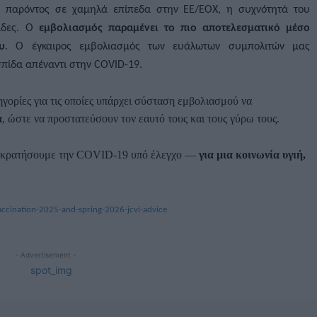
ου παρόντος σε χαμηλά επίπεδα στην ΕΕ/ΕΟΧ, η συχνότητά του
άδες. Ο
εμβολιασμός παραμένει το πιο αποτελεσματικό μέσο
υ
. Ο έγκαιρος εμβολιασμός των ευάλωτων συμπολιτών μας
ασπίδα απέναντι στην COVID-19.
γορίες για τις οποίες υπάρχει σύσταση εμβολιασμού να
α
, ώστε να προστατεύσουν τον εαυτό τους και τους γύρω τους.
να κρατήσουμε την COVID-19 υπό έλεγχο —
για μια κοινωνία υγιή,
accination-2025-and-spring-2026-jcvi-advice
- Advertisement -