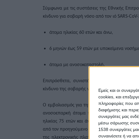
Σύμφωνα με τις συστάσεις της Εθνικής Επιτρο
κίνδυνο για σοβαρή νόσο από τον ιό SARS-CoV-2
άτομα ηλικίας 60 ετών και άνω,
6 μηνών έως 59 ετών με υποκείμενα νοσήμα
άτομα με ανοσοκαταστολή.
Επιπρόσθετα, συνιστάται ο εμβολιασμός τω
κίνδυνο της σοβαρής νόσου καθώς και των επα
Εμείς και οι συνεργ
cookies, και επεξε
πληροφορίες που απο
Ο εμβολιασμός για την χρονική περίοδο 2025/2
διαφήμισης και περι
ανοσοεπαρκή άτομα ηλικίας 5 ετών και άνω (m
συνεργάτες μας ενδέ
ηλικίας 75 ετών και άνω συνιστάται η χορήγ
μέσω σάρωσης συσκευ
από τον προηγούμενο εμβολιασμό. Οι πολίτες
1538 συνεργάτες μας
συναινέσετε ή να απ
της ηλεκτρονικής πλατφόρμας emvolio.gov.gr