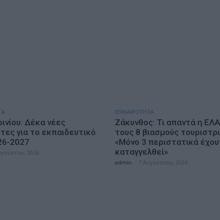
ΤΑ
ΕΠΙΚΑΙΡΟΤΗΤΑ
ινίου: Δέκα νέες
Ζάκυνθος: Τι απαντά η ΕΛΑ
τες για το εκπαιδευτικό
τους 8 βιασμούς τουριστρ
26-2027
«Μόνο 3 περιστατικά έχου
καταγγελθεί»
υγούστου, 2026
admin
-
7 Αυγούστου, 2026