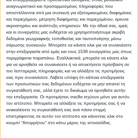
αποτυπώματος.
αναγνωριστικοί και προσαρμοσμένες πληροφορίες που
αποστέλλονται από μια συσκευή για εξατομικευμένες διαφημίσεις
Έχουμε εγκαταστήσει δέκα (10) σημεία συλλογής σε όλη την
και περιεχόμενο, μέτρηση διαφήμισης και περιεχομένου, έρευνα
ακροατηρίου και ανάπτυξη υπηρεσιών.
Με την άδειά σας, εμείς
πόλη για την παραλαβή ηλεκτρικών συσκευών, λαμπτήρων,
και οι συνεργάτες μας ενδέχεται να χρησιμοποιήσουμε ακριβή
toner και μικροσυσκευών, τα οποία μεταφέρονται με
δεδομένα γεωγραφικής τοποθεσίας και ταυτοποίησης μέσω
ασφάλεια για περιβαλλοντικά ορθή ανακύκλωση.
σάρωσης συσκευών. Μπορείτε να κάνετε κλικ για να συναινέσετε
στην επεξεργασία από εμάς και τους 1538 συνεργάτες μας όπως
Παράλληλα, πραγματοποιούμε ενημερωτικές επισκέψεις σε
περιγράφεται παραπάνω. Εναλλακτικά, μπορείτε να κάνετε κλικ
σχολεία και εκπαιδευτικά ιδρύματα. Πρόσφατα
για να αρνηθείτε να συναινέσετε ή να αποκτήσετε πρόσβαση σε
ολοκληρώσαμε περισυλλογή από τον 2ο Παιδικό Σταθμό
πιο λεπτομερείς πληροφορίες και να αλλάξετε τις προτιμήσεις
Λεπενούς, όπου με ικανοποίηση διαπιστώσαμε ότι οι νέες
σας πριν συναινέσετε.
Λάβετε υπόψη ότι κάποια επεξεργασία
γενιές ανταποκρίνονται με ενθουσιασμό.
των προσωπικών σας δεδομένων ενδέχεται να μην απαιτεί τη
συγκατάθεσή σας, αλλά έχετε το δικαίωμα να αρνηθείτε αυτήν
Καλούμε όλους τους πολίτες να συμμετέχουν ενεργά».
την επεξεργασία. Οι προτιμήσεις σαςθα ισχύουν μόνο για αυτόν
τον ιστότοπο. Μπορείτε να αλλάξετε τις προτιμήσεις σας ή να
ανακαλέσετε τη συγκατάθεσή σας ανά πάσα στιγμή
Σημεία Συλλογής ΑΗΗΕ στον Δήμο Αγρινίου
επιστρέφοντας σε αυτόν τον ιστότοπο και κάνοντας κλικ στο
κουμπί "Απορρήτου" στο κάτω μέρος της ιστοσελίδας.
Τύπος
Διεύθυν
Είδος
Σημείο
Αποβλήτο
ση
Κάδου