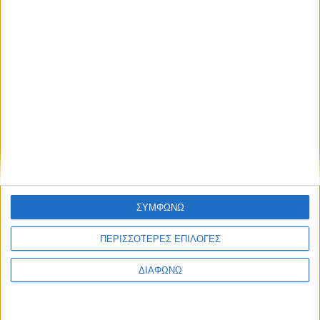
Ζάκυνθος: Τι απαντά η ΕΛΑΣ για τους
8 βιασμούς τουριστριών – «Μόνο 3
περιστατικά έχουν καταγγελθεί»
admin
-
7 Αυγούστου, 2026
ΓΕΓΟΝΟΤΑ
Ορκωμοσία νέου υπαλλήλου στην
Αποκεντρωμένη Διοίκηση
Πελοποννήσου, Δυτικής Ελλάδας και
Ιονίου
admin
-
7 Αυγούστου, 2026
- Advertisement -
ΣΥΜΦΩΝΩ
ΠΕΡΙΣΣΟΤΕΡΕΣ ΕΠΙΛΟΓΕΣ
ΔΙΑΦΩΝΩ