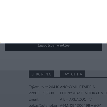
ιστότοπό μου σε αυτό το πρόγραμμα περιήγησης για την επόμενη
φορά που θα σχολιάσω.
ΕΠΙΚΟΙΝΩΝΙΑ
ΤΑΥΤΟΤΗΤΑ
Τηλέφωνα: 26410
ΑΝΩΝΥΜΗ ΕΤΑΙΡΕΙΑ
22803 - 58800
ΕΠΩΝΥΜΙΑ: Γ. ΜΠΟΚΑΣ & Σ
Email:
Α.Ε – ΑΧΕΛΩΟΣ TV
bokas@otenet.gr,
ΑΦΜ: 094300499 – ΔΟΥ