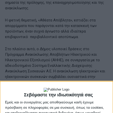
σημασία της πρόληψης, της επαναχρησιμοποίησης και της
ανακύκλωσης.
Η φετινή θεματική, «Αθέατα Απόβλητα», εστιάζει στα
απορρίμματα που παράγονται κατά την κατασκευή των
προϊόντων, έναν συχνά άγνωστο αλλά ιδιαίτερα
επιβαρυντικό περιβαλλοντικό αποτύπωμα.
Στο πλαίσιο αυτό, ο Δήμος υλοποιεί δράσεις στο
Πρόγραμμα Ανακύκλωσης Αποβλήτων Ηλεκτρικού και
Ηλεκτρονικού Εξοπλισμού (ΑΗΗΕ), σε συνεργασία με το
αδειοδοτημένο Σύστημα Εναλλακτικής Διαχείρισης
Ανακύκλωση Συσκευών Α.Ε. Η ανακύκλωση ηλεκτρικών και
ηλεκτρονικών συσκευών συμβάλλει ουσιαστικά στην
ανάκτηση πολύτιμων υλικών και στη μείωση των
αποβλήτων που καταλήγουν στο περιβάλλον.
Σεβόμαστε την ιδιωτικότητά σας
Ο αρμόδιος αντδήμαρχος κ. Χρήστος Γούλας ανέφερε
Εμείς και οι συνεργάτες μας αποθηκεύουμε και/ή έχουμε
σχετικά: «Η σωστή ανακύκλωση παλιών συσκευών είναι
πρόσβαση σε πληροφορίες σε μια συσκευή, όπως τα cookies,
κρίσιμη για τη μείωση αυτού του περιβαλλοντικού
και επεξεργαζόμαστε προσωπικά δεδομένα, όπως μοναδικοί