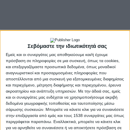
Σεβόμαστε την ιδιωτικότητά σας
Εμείς και οι συνεργάτες μας αποθηκεύουμε και/ή έχουμε
πρόσβαση σε πληροφορίες σε μια συσκευή, όπως τα cookies,
και επεξεργαζόμαστε προσωπικά δεδομένα, όπως μοναδικοί
αναγνωριστικοί και προσαρμοσμένες πληροφορίες που
αποστέλλονται από μια συσκευή για εξατομικευμένες διαφημίσεις
- Advertisement -
και περιεχόμενο, μέτρηση διαφήμισης και περιεχομένου, έρευνα
ακροατηρίου και ανάπτυξη υπηρεσιών.
Με την άδειά σας, εμείς
και οι συνεργάτες μας ενδέχεται να χρησιμοποιήσουμε ακριβή
«Το κάστανο είναι πλούτος του τόπου μας – στήριξη στους
δεδομένα γεωγραφικής τοποθεσίας και ταυτοποίησης μέσω
παραγωγούς και προώθηση του τοπικού προϊόντος»
σάρωσης συσκευών. Μπορείτε να κάνετε κλικ για να συναινέσετε
στην επεξεργασία από εμάς και τους 1538 συνεργάτες μας όπως
Ο Δημήτρης Τραπεζιώτης βρέθηκε στο Άνω Κεράσοβο, όπου
περιγράφεται παραπάνω. Εναλλακτικά, μπορείτε να κάνετε κλικ
πραγματοποιήθηκε με μεγάλη επιτυχία η καθιερωμένη Γιορτή
για να αρνηθείτε να συναινέσετε ή να αποκτήσετε πρόσβαση σε