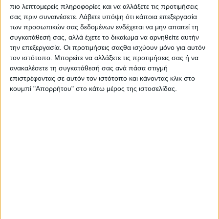
Κάστανου, μια εκδήλωση που αναδεικνύει τον πλούτο, την
πιο λεπτομερείς πληροφορίες και να αλλάξετε τις προτιμήσεις
παράδοση και τη φυσική ομορφιά της περιοχής.
σας πριν συναινέσετε.
Λάβετε υπόψη ότι κάποια επεξεργασία
των προσωπικών σας δεδομένων ενδέχεται να μην απαιτεί τη
Κατά τη διάρκεια της επίσκεψής του, ο κ. Τραπεζιώτης
συγκατάθεσή σας, αλλά έχετε το δικαίωμα να αρνηθείτε αυτήν
συνεχάρη τους διοργανωτές, τους κατοίκους και τους
την επεξεργασία. Οι προτιμήσεις σαςθα ισχύουν μόνο για αυτόν
παραγωγούς για την προσπάθειά τους να κρατούν ζωντανή τη
τον ιστότοπο. Μπορείτε να αλλάξετε τις προτιμήσεις σας ή να
γιορτή και να αναδεικνύουν το κάστανο ως βασικό προϊόν της
ανακαλέσετε τη συγκατάθεσή σας ανά πάσα στιγμή
τοπικής οικονομίας.
επιστρέφοντας σε αυτόν τον ιστότοπο και κάνοντας κλικ στο
κουμπί "Απορρήτου" στο κάτω μέρος της ιστοσελίδας.
Σε δήλωσή του, ανέφερε μεταξύ άλλων:
«Το κάστανο είναι ένας φυσικός θησαυρός της περιοχής μας.
Αποτελεί προϊόν με υψηλή διατροφική αξία, που μπορεί να
γίνει μοχλός ανάπτυξης για την τοπική οικονομία.
Είναι χρέος μας να στηρίξουμε τους παραγωγούς, να
ενισχύσουμε τη μεταποίηση και να προωθήσουμε το κάστανο
ως επώνυμο προϊόν ποιότητας, τόσο στην Ελλάδα όσο και στο
εξωτερικό.»
Ο Δημήτρης Τραπεζιώτης υπογράμμισε επίσης τη σημασία των
τοπικών γιορτών και πρωτοβουλιών που ενώνουν την