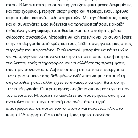
αποστέλλονται από μια συσκευή για εξατομικευμένες διαφημίσεις
και περιεχόμενο, μέτρηση διαφήμισης και περιεχομένου, έρευνα
ακροατηρίου και ανάπτυξη υπηρεσιών.
Με την άδειά σας, εμείς
και οι συνεργάτες μας ενδέχεται να χρησιμοποιήσουμε ακριβή
δεδομένα γεωγραφικής τοποθεσίας και ταυτοποίησης μέσω
σάρωσης συσκευών. Μπορείτε να κάνετε κλικ για να συναινέσετε
στην επεξεργασία από εμάς και τους 1538 συνεργάτες μας όπως
περιγράφεται παραπάνω. Εναλλακτικά, μπορείτε να κάνετε κλικ
για να αρνηθείτε να συναινέσετε ή να αποκτήσετε πρόσβαση σε
πιο λεπτομερείς πληροφορίες και να αλλάξετε τις προτιμήσεις
- Advertisement -
σας πριν συναινέσετε.
Λάβετε υπόψη ότι κάποια επεξεργασία
των προσωπικών σας δεδομένων ενδέχεται να μην απαιτεί τη
συγκατάθεσή σας, αλλά έχετε το δικαίωμα να αρνηθείτε αυτήν
την επεξεργασία. Οι προτιμήσεις σαςθα ισχύουν μόνο για αυτόν
Στο συνέδριο με τίτλο «Διασύνδεση
bio
παραγωγής,
τον ιστότοπο. Μπορείτε να αλλάξετε τις προτιμήσεις σας ή να
bio
μεταποίησης και
bio
τουρισμού» συμμετείχε ο
ανακαλέσετε τη συγκατάθεσή σας ανά πάσα στιγμή
Αντιπεριφερειάρχης Τουριστικής Ανάπτυξης
Πάνος
επιστρέφοντας σε αυτόν τον ιστότοπο και κάνοντας κλικ στο
Σακελλαρόπουλος
.
κουμπί "Απορρήτου" στο κάτω μέρος της ιστοσελίδας.
Στο πλαίσιο των εργασιών, που διεξήχθησαν την Τετάρτη 22
Οκτωβρίου 2025, στο Μέγαρο Χρυσόγελου, στο
Μεσολόγγι
,
παρουσιάσθηκαν τα αποτελέσματα των δράσεων του σχεδίου