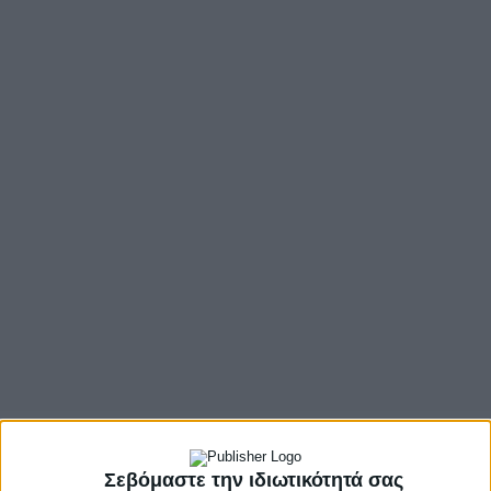
- Advertisement -
O Αχελώος (τηλεόραση, ραδιόφωνο, διαδίκτυο)
συμμετέχει στην 24ωρη Πανελλαδική απεργία των
Σεβόμαστε την ιδιωτικότητά σας