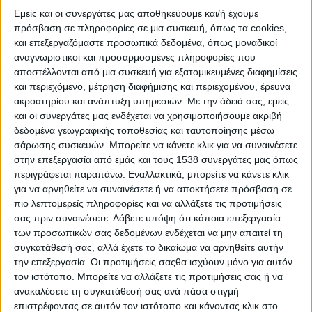
δημοσιογράφων στις 16 Απριλίου και δεν θα έχει ροή
Εμείς και οι συνεργάτες μας αποθηκεύουμε και/ή έχουμε
ειδήσεων από τις 5 το πρωί της Τρίτης 16 Απριλίου, έως
πρόσβαση σε πληροφορίες σε μια συσκευή, όπως τα cookies,
τις 5 το πρωί της Τετάρτης 17 Απριλίου.
και επεξεργαζόμαστε προσωπικά δεδομένα, όπως μοναδικοί
αναγνωριστικοί και προσαρμοσμένες πληροφορίες που
Την 24ωρη Πανελλαδική απεργία προκήρυξαν από κοινού οι
αποστέλλονται από μια συσκευή για εξατομικευμένες διαφημίσεις
ΠΟΕΣΥ, ΠΟΣΠΕΡΤ, ΠΟΕΠΤΥΜ και ΕΤΗΠΤΑ για την Τρίτη, 16
και περιεχόμενο, μέτρηση διαφήμισης και περιεχομένου, έρευνα
Απριλίου, συμμετέχοντας με όλους τους εργαζόμενους της
ακροατηρίου και ανάπτυξη υπηρεσιών.
Με την άδειά σας, εμείς
χώρας στην 24ωρη Πανελλαδική απεργία που έχει κηρύξει η
και οι συνεργάτες μας ενδέχεται να χρησιμοποιήσουμε ακριβή
ΓΣΕΕ και αφορά όλους τους δημοσιογράφους, τεχνικούς και
δεδομένα γεωγραφικής τοποθεσίας και ταυτοποίησης μέσω
διοικητικούς σε όλα τα Μέσα Μαζικής Ενημέρωσης (έντυπα,
σάρωσης συσκευών. Μπορείτε να κάνετε κλικ για να συναινέσετε
ραδιοτηλεοπτικά, διαδικτυακά) στο δημόσιο και ιδιωτικό
στην επεξεργασία από εμάς και τους 1538 συνεργάτες μας όπως
τομέα, ΕΡΤ, ΓΓΕ, ΑΠΕ-ΜΠΕ, ΟΤΑ, Γραφεία Τύπου και site.
περιγράφεται παραπάνω. Εναλλακτικά, μπορείτε να κάνετε κλικ
για να αρνηθείτε να συναινέσετε ή να αποκτήσετε πρόσβαση σε
Η ανακοίνωση της ΕΣΗΕΘΣΤΕ-Ε για την απεργιακή
πιο λεπτομερείς πληροφορίες και να αλλάξετε τις προτιμήσεις
κινητοποίηση της 16ης Απριλίου:
σας πριν συναινέσετε.
Λάβετε υπόψη ότι κάποια επεξεργασία
των προσωπικών σας δεδομένων ενδέχεται να μην απαιτεί τη
Η ΕΣΗΕΘΣΤΕ-Ε σε συντονισμό με την ΠΟΕΣΥ και όλες τις
συγκατάθεσή σας, αλλά έχετε το δικαίωμα να αρνηθείτε αυτήν
Ενώσεις Συντακτών συμμετέχει στην απεργιακή κινητοποίηση
την επεξεργασία. Οι προτιμήσεις σαςθα ισχύουν μόνο για αυτόν
του δημοσιογραφικού κλάδου από τις 5 το πρωί της 16ης
τον ιστότοπο. Μπορείτε να αλλάξετε τις προτιμήσεις σας ή να
Απριλίου έως τις 5 το πρωί της 17ης Απριλίου, στο πλαίσιο
ανακαλέσετε τη συγκατάθεσή σας ανά πάσα στιγμή
της πανελλαδικής απεργιακής κινητοποίησης της ΓΣΕΕ.
επιστρέφοντας σε αυτόν τον ιστότοπο και κάνοντας κλικ στο