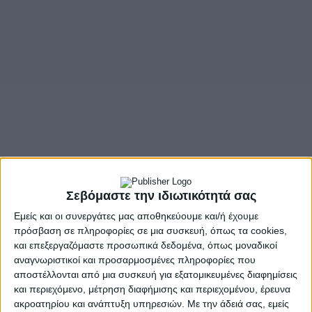
Σεβόμαστε την ιδιωτικότητά σας
Εμείς και οι συνεργάτες μας αποθηκεύουμε και/ή έχουμε
πρόσβαση σε πληροφορίες σε μια συσκευή, όπως τα cookies,
και επεξεργαζόμαστε προσωπικά δεδομένα, όπως μοναδικοί
- Advertisement -
αναγνωριστικοί και προσαρμοσμένες πληροφορίες που
αποστέλλονται από μια συσκευή για εξατομικευμένες διαφημίσεις
και περιεχόμενο, μέτρηση διαφήμισης και περιεχομένου, έρευνα
Δόγμα μηδενικής ανοχής με εντατικούς ελέγχους σε όλη τη χώρα
ακροατηρίου και ανάπτυξη υπηρεσιών.
Με την άδειά σας, εμείς