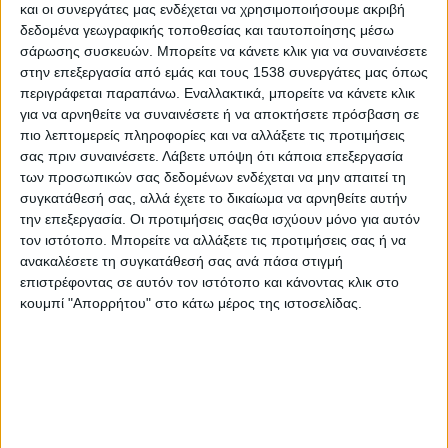
και οι συνεργάτες μας ενδέχεται να χρησιμοποιήσουμε ακριβή
Σαφές μήνυμα συμμόρφωσης και προστασίας της ανθρώπινης ζωής
δεδομένα γεωγραφικής τοποθεσίας και ταυτοποίησης μέσω
σάρωσης συσκευών. Μπορείτε να κάνετε κλικ για να συναινέσετε
Εκστρατεία «
Μηδενικής ανοχής στη μη χρήση κράνους
» ξεκινούν
στην επεξεργασία από εμάς και τους 1538 συνεργάτες μας όπως
από την Τρίτη, 1 Ιουλίου 2025, οι Υπηρεσίες Τροχαίας της Ελληνικής
περιγράφεται παραπάνω. Εναλλακτικά, μπορείτε να κάνετε κλικ
Αστυνομίας σε όλη τη χώρα, με στόχο τη σταδιακή και καθολική
για να αρνηθείτε να συναινέσετε ή να αποκτήσετε πρόσβαση σε
συμμόρφωση των χρηστών δικύκλων και Ε.Π.Η.Ο. (Ελαφρύ
πιο λεπτομερείς πληροφορίες και να αλλάξετε τις προτιμήσεις
Προσωπικό Ηλεκτρικό Όχημα).
σας πριν συναινέσετε.
Λάβετε υπόψη ότι κάποια επεξεργασία
των προσωπικών σας δεδομένων ενδέχεται να μην απαιτεί τη
Η εντατικοποίηση των ελέγχων σε όλη την επικράτεια, εντάσσεται
συγκατάθεσή σας, αλλά έχετε το δικαίωμα να αρνηθείτε αυτήν
στο πλαίσιο ενός στοχευμένου σχεδιασμού της Διεύθυνσης
την επεξεργασία. Οι προτιμήσεις σαςθα ισχύουν μόνο για αυτόν
Αστυνόμευσης του Αρχηγείου της Ελληνικής Αστυνομίας που
τον ιστότοπο. Μπορείτε να αλλάξετε τις προτιμήσεις σας ή να
καλύπτει το σύνολο των αναβατών μοτοποδηλάτων, μοτοσικλετών,
ανακαλέσετε τη συγκατάθεσή σας ανά πάσα στιγμή
τρίτροχων και ενοικιαζόμενων οχημάτων χωρίς κουβούκλιο, καθώς
επιστρέφοντας σε αυτόν τον ιστότοπο και κάνοντας κλικ στο
και επαγγελματιών διανομέων.
κουμπί "Απορρήτου" στο κάτω μέρος της ιστοσελίδας.
Ειδικότερα, σύμφωνα με τους κεντρικούς άξονες της δράσης, θα
πραγματοποιούνται:
καθολικοί και συστηματικοί έλεγχοι για την τήρηση της
υποχρέωσης χρήσης κράνους, σε οδηγούς και συνεπιβάτες, από
όλες τις Υπηρεσίες Τροχαίας, Αστυνομικών Τμημάτων και