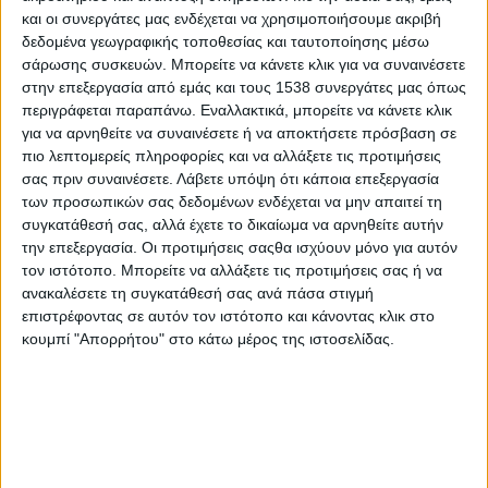
και οι συνεργάτες μας ενδέχεται να χρησιμοποιήσουμε ακριβή
δεδομένα γεωγραφικής τοποθεσίας και ταυτοποίησης μέσω
σάρωσης συσκευών. Μπορείτε να κάνετε κλικ για να συναινέσετε
στην επεξεργασία από εμάς και τους 1538 συνεργάτες μας όπως
περιγράφεται παραπάνω. Εναλλακτικά, μπορείτε να κάνετε κλικ
για να αρνηθείτε να συναινέσετε ή να αποκτήσετε πρόσβαση σε
πιο λεπτομερείς πληροφορίες και να αλλάξετε τις προτιμήσεις
σας πριν συναινέσετε.
Λάβετε υπόψη ότι κάποια επεξεργασία
των προσωπικών σας δεδομένων ενδέχεται να μην απαιτεί τη
- Advertisement -
συγκατάθεσή σας, αλλά έχετε το δικαίωμα να αρνηθείτε αυτήν
την επεξεργασία. Οι προτιμήσεις σαςθα ισχύουν μόνο για αυτόν
τον ιστότοπο. Μπορείτε να αλλάξετε τις προτιμήσεις σας ή να
Σπουδαίες επιτυχίες για τι Κακαρελη Σοφία-Κουμουδη
ανακαλέσετε τη συγκατάθεσή σας ανά πάσα στιγμή
Ιφιγένεια και Κακαρελη Ιφιγένεια του ΑΣ ΘΗΣΈΑΣ
επιστρέφοντας σε αυτόν τον ιστότοπο και κάνοντας κλικ στο
ΑΙΤΩΛΟΑΚΑΡΝΑΝΊΑΣ στο Boulgarian open G2.
κουμπί "Απορρήτου" στο κάτω μέρος της ιστοσελίδας.
Σε μια ακόμη σπουδαία διοργάνωση συμμετείχε ο ΑΣ ΘΗΣΈΑΣ
ΑΙΤΩΛΟΑΚΑΡΝΑΝΊΑΣ με προπονητές τον Κακαρελη Νίκο και
την Ζωή Κακαρελη με συμμετοχή 1500 αθλητών από όλο τον
κόσμο. Ο σύλλογος συμμετείχε με μια καινούρια ομάδα όπου
κατάφερε να φέρει σπουδαιες διακρίσεις για την πόλη του