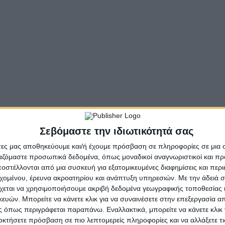
ζεται ο Φιλελληνισμός και η Διεθνής Αλληλεγγύη.
 για να παραστώ στην εκδήλωση της Βυρωνικής Εταιρεία
ες της τοπικής μας Εκκλησίας προς την Υπουργό Πολιτ
ν προσπάθεια αποκαταστάσεως του ιστορικού Επισκοπεί
ς ως ένα δείγμα άρτιας αρχιτεκτονικής των αρχών του 
εδρο της Βυρωνικής Εταιρείας Ιεράς Πόλεως Μεσολογ
Σεβόμαστε την ιδιωτικότητά σας
ην ξεχαστεί η μνήμη αυτού του σπάνιου Φιλέλληνα, ποιη
άτες μας αποθηκεύουμε και/ή έχουμε πρόσβαση σε πληροφορίες σε μια
που η ζωή του τόσο στενά συνδέθηκε με την πόλ
ργαζόμαστε προσωπικά δεδομένα, όπως μοναδικοί αναγνωριστικοί και 
στέλλονται από μια συσκευή για εξατομικευμένες διαφημίσεις και περ
εχομένου, έρευνα ακροατηρίου και ανάπτυξη υπηρεσιών.
Με την άδειά σα
υ Φιλέλληνα και υποστηρικτή της ελευθερίας και του ελ
χεται να χρησιμοποιήσουμε ακριβή δεδομένα γεωγραφικής τοποθεσίας 
ούς Αλληλεγγύης, υπογραμμίζει την σημασία που αποδί
ών. Μπορείτε να κάνετε κλικ για να συναινέσετε στην επεξεργασία απ
γώνα και την αξία της διεθνούς αλληλεγγύης. Είναι όμω
 όπως περιγράφεται παραπάνω. Εναλλακτικά, μπορείτε να κάνετε κλικ γ
οκτήσετε πρόσβαση σε πιο λεπτομερείς πληροφορίες και να αλλάξετε τι
ο τον κόσμο που έχουν αγάπη για την Ελλάδα και τον