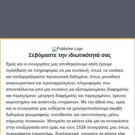
Σεβόμαστε την ιδιωτικότητά σας
Εμείς και οι συνεργάτες μας αποθηκεύουμε και/ή έχουμε
πρόσβαση σε πληροφορίες σε μια συσκευή, όπως τα cookies,
- Advertisement -
και επεξεργαζόμαστε προσωπικά δεδομένα, όπως μοναδικοί
αναγνωριστικοί και προσαρμοσμένες πληροφορίες που
αποστέλλονται από μια συσκευή για εξατομικευμένες διαφημίσεις
Σε σημαντικές αλλαγές σκοπεύει να προχωρήσει η FIFA
και περιεχόμενο, μέτρηση διαφήμισης και περιεχομένου, έρευνα
στο Μουντιάλ της Αμερικής, σε ό,τι αφορά την είσοδο
ακροατηρίου και ανάπτυξη υπηρεσιών.
Με την άδειά σας, εμείς
των ομάδων στον αγωνιστικό χώρο και στο τελετουργικό
και οι συνεργάτες μας ενδέχεται να χρησιμοποιήσουμε ακριβή
πριν τη σέντρα όλων των αναμετρήσεων.
δεδομένα γεωγραφικής τοποθεσίας και ταυτοποίησης μέσω
σάρωσης συσκευών. Μπορείτε να κάνετε κλικ για να συναινέσετε
Σύμφωνα με την επίσημη ενημέρωση από τη FIFA, το
στην επεξεργασία από εμάς και τους 1538 συνεργάτες μας όπως
παραδοσιακό πρωτόκολλο εισόδου των ομάδων θα είναι
περιγράφεται παραπάνω. Εναλλακτικά, μπορείτε να κάνετε κλικ