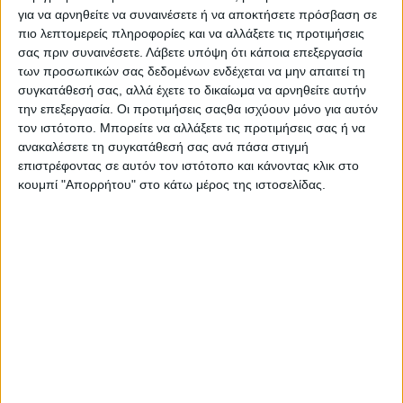
αναδιαμορφωμένο στο Μουντιάλ της Αμερικής, καθώς πλέον
για να αρνηθείτε να συναινέσετε ή να αποκτήσετε πρόσβαση σε
δεν θα περιορίζεται στους 11 βασικούς ποδοσφαιριστές, με
πιο λεπτομερείς πληροφορίες και να αλλάξετε τις προτιμήσεις
ολόκληρη την αποστολή κάθε ομάδας, συμπεριλαμβανομένων
σας πριν συναινέσετε.
Λάβετε υπόψη ότι κάποια επεξεργασία
των αναπληρωματικών, του τεχνικού επιτελείου, αλλά και μία
των προσωπικών σας δεδομένων ενδέχεται να μην απαιτεί τη
συγκατάθεσή σας, αλλά έχετε το δικαίωμα να αρνηθείτε αυτήν
σειρά από μασκότ, να συμμετέχουν στη διαδικασία.
την επεξεργασία. Οι προτιμήσεις σαςθα ισχύουν μόνο για αυτόν
Η νέα μορφή του τελετουργικού προβλέπει ότι οι παίκτες θα
τον ιστότοπο. Μπορείτε να αλλάξετε τις προτιμήσεις σας ή να
εισέρχονται από ειδικά διαμορφωμένες εισόδους και θα
ανακαλέσετε τη συγκατάθεσή σας ανά πάσα στιγμή
συγκεντρώνονται στο κέντρο του γηπέδου, όπου θα λαμβάνει
επιστρέφοντας σε αυτόν τον ιστότοπο και κάνοντας κλικ στο
χώρα η επίσημη παρουσίαση και η τελετή των εθνικών ύμνων.
κουμπί "Απορρήτου" στο κάτω μέρος της ιστοσελίδας.
Κατά τη διάρκειά της, ολόκληρη η αποστολή θα παραμένει
παρατεταγμένη στον αγωνιστικό χώρο, δίνοντας έμφαση στη
συλλογική εκπροσώπηση κάθε εθνικής ομάδας.
Παράλληλα, η FIFA θα εισάγει νέα οπτικά στοιχεία, όπως
μεγάλες εθνικές σημαίες και ειδικά σκηνοθετημένες
παρουσιάσεις, με στόχο μια πιο εντυπωσιακή τηλεοπτική
εμπειρία για τους φιλάθλους. Σε κάποιους αγώνες θα έχουμε
μάλιστα και ειδικούς φωτισμούς και πυροτεχνήματα, με την
παγκόσμια ομοσπονδία να θέλει να μετατρέψει σε σόου τα ματς
της διοργάνωσης.