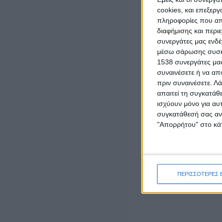
LATEST NEWS
cookies, και επεξε
πληροφορίες που απο
ΓΕΓΟΝΟΤΑ
διαφήμισης και περι
Έγκαιρη η επέμβαση των πυροσβεστικών
συνεργάτες μας ενδέ
δυνάμεων σε πυρκαγιά στη Λεπενού
μέσω σάρωσης συσκευ
Αγρινίου (φωτο)
1538 συνεργάτες μας
admin
-
6 Αυγούστου, 2026
συναινέσετε ή να απ
πριν συναινέσετε.
Λά
ΟΡΘΟΔΟΞΙΑ
απαιτεί τη συγκατάθ
“Το Μήνυμα της Παναγίας” του π. Δημητρίου
ισχύουν μόνο για αυ
Μπόκου
συγκατάθεσή σας ανά
6 Αυγούστου, 2026
"Απορρήτου" στο κάτ
ΠΟΛΙΤΙΚΗ
ΝΙΚΗ: Πάνω από 500 εκατ. ευρώ σε
μισθώσεις εναέριων μέσων πυρόσβεσης –
Γιατί δεν αποκτήθηκε εθνικός στόλος;
6 Αυγούστου, 2026
ΠΕΡΙΣΣΟΤΕΡΕΣ 
ΓΕΓΟΝΟΤΑ
Υπό έλεγχο τέθηκε η πυρκαγιά στην Υψηλή
Παναγιά Μεγάλης Χώρας Αγρινίου (φωτό)
6 Αυγούστου, 2026