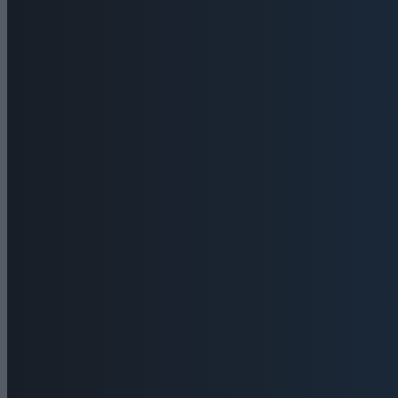
admin
-
6 Αυ
Ιστοσελίδα:
ΕΠΙΚΟΙΝΩΝΙΑ
Τηλέφωνα: 26410 22803 - 58800
Email: bokas@otenet.gr, info@axeloostv.gr Φαξ:
26410 23894
Μέλος του
Μ.Η.Τ. 242797