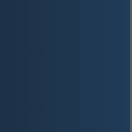
διεύθυνση ηλεκτρονικού
ν ηλεκτρονική σας
Get involved
9,500
Υποστηρικτές
ΚΆΝΤΕ LIKE
670
Ακόλουθοι
ΑΚΟΛΟΥΘΉΣΤΕ
216
Ακόλουθοι
ΑΚΟΛΟΥΘΉΣΤΕ
ΤΚ:30027
2,500
Συνδρομητές
ΓΊΝΕΤΕ ΣΥΝΔΡΟΜΗΤΉΣ
 Γ.