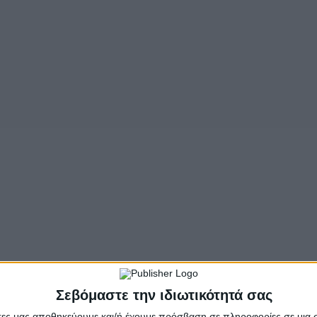
υτές τις ημέρες θα επρέπε να είχαμε σέντρα, όμως το Πα
ει χώρα στο Κατάρ και για πρώτη φορά αντί για καλοκαίρ
 θα ολοκληρωθεί στις 18 Δεκεμβρίου, μια εβδομάδα πριν
πελλο θα απουσιάσει, όμως το ελληνικό πρωτάθλημα θα έ
κα παίκτες που ανήκουν (τη δεδομένη χρονική στιγμή) σ
α γήπεδα του Κατάρ και να αγωνιστούν με το εθνόσημο τ
 αστερισκό. Ο λόγος για τους Γιουσέφ Ελ Αραμπί και Μιγ
λή του Μαρόκο και της Σερβίας, αντιστοίχως, μετά από 
ό και Παναθηναϊκό, αντιστοίχως.
- Advertisement -
Σεβόμαστε την ιδιωτικότητά σας
άτες μας αποθηκεύουμε και/ή έχουμε πρόσβαση σε πληροφορίες σε μια