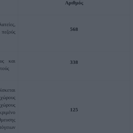
Αριθμός
ατείες,
568
α πεζούς
υς και
338
υτούς
ίσκεται
 χώρους
χώρους
125
κριμένο
θμευσης
πόγειων