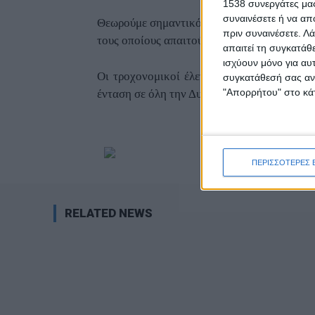
1538 συνεργάτες μας
συναινέσετε ή να απ
Θεωρούμε σημαντικό να σεβόμαστε τις πιο ε
πριν συναινέσετε.
Λά
τους οποίους απαιτούνται ειδικότερες συνθή
απαιτεί τη συγκατάθ
ισχύουν μόνο για αυ
Οι τροχονομικοί έλεγχοι για την ελευθερί
συγκατάθεσή σας ανά
"Απορρήτου" στο κάτ
ένταση σε όλη την Δυτική Ελλάδα.
ΠΕΡΙΣΣΟΤΕΡΕΣ 
RELATED NEWS