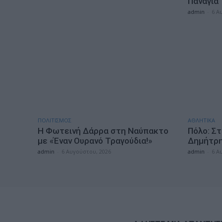
Παναγιά
admin
-
6 Α
ΠΟΛΙΤΙΣΜΟΣ
ΑΘΛΗΤΙΚΑ
Η Φωτεινή Δάρρα στη Ναύπακτο
Πόλο: Στ
με «Έναν Ουρανό Τραγούδια!»
Δημήτρη
admin
-
6 Αυγούστου, 2026
admin
-
6 Α