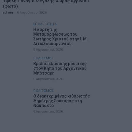
Υψηλή Παναγιά Μεγάλης Χώρας Αγρινίου
(φωτό)
admin
-
6 Αυγούστου, 2026
ΕΠΙΚΑΙΡΟΤΗΤΑ
Η εορτή της
Μεταμορφώσεως του
Σωτήρος Χριστού στην Ι. Μ.
Αιτωλοακαρνανίας
6 Αυγούστου, 2026
ΠΟΛΙΤΙΣΜΟΣ
Βραδιά κλασικής μουσικής
στον Κήπο του Αρχοντικού
Μπότσαρη
6 Αυγούστου, 2026
ΠΟΛΙΤΙΣΜΟΣ
Ο διακεκριμένος κιθαριστής
Δημήτρης Σουκαράς στη
Ναύπακτο
6 Αυγούστου, 2026