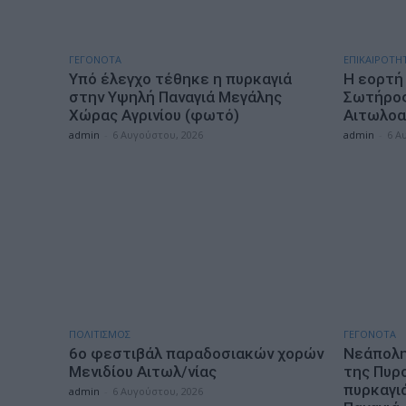
ΓΕΓΟΝΟΤΑ
ΕΠΙΚΑΙΡΟΤΗ
Υπό έλεγχο τέθηκε η πυρκαγιά
Η εορτή
στην Υψηλή Παναγιά Μεγάλης
Σωτήρος 
Χώρας Αγρινίου (φωτό)
Αιτωλοα
admin
-
6 Αυγούστου, 2026
admin
-
6 Α
ΠΟΛΙΤΙΣΜΟΣ
ΓΕΓΟΝΟΤΑ
6ο φεστιβάλ παραδοσιακών χορών
Νεάπολη
Μενιδίου Αιτωλ/νίας
της Πυρ
πυρκαγι
admin
-
6 Αυγούστου, 2026