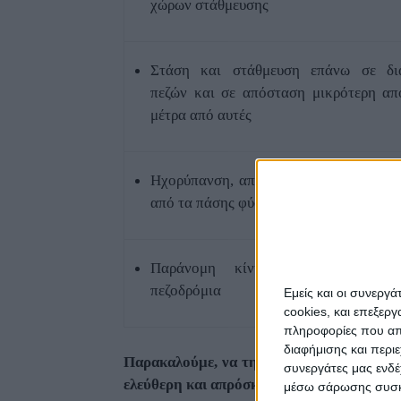
χώρων στάθμευσης
Στάση και στάθμευση επάνω σε δια
πεζών και σε απόσταση μικρότερη απ
μέτρα από αυτές
Ηχορύπανση, από θορύβους που προκα
από τα πάσης φύσεως κυκλοφορούντα 
Παράνομη κίνηση σε πεζόδρομο
πεζοδρόμια
Εμείς και οι συνεργ
cookies, και επεξε
πληροφορίες που απο
διαφήμισης και περι
Παρακαλούμε, να τηρείται τον Κώδικα Οδ
συνεργάτες μας ενδέ
ελεύθερη και απρόσκοπτη κίνησή τους.
μέσω σάρωσης συσκευ