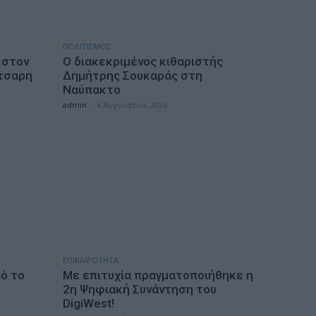
ΠΟΛΙΤΙΣΜΟΣ
 στον
Ο διακεκριμένος κιθαριστής
τσαρη
Δημήτρης Σουκαράς στη
Ναύπακτο
admin
-
6 Αυγούστου, 2026
ΕΠΙΚΑΙΡΟΤΗΤΑ
πό το
Με επιτυχία πραγματοποιήθηκε η
2η Ψηφιακή Συνάντηση του
DigiWest!