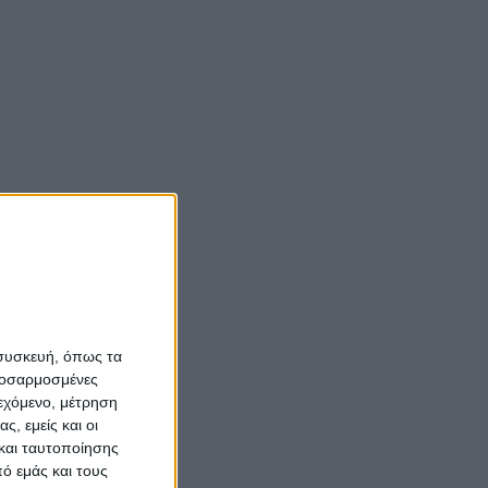
 συσκευή, όπως τα
προσαρμοσμένες
ιεχόμενο, μέτρηση
ς, εμείς και οι
και ταυτοποίησης
ό εμάς και τους