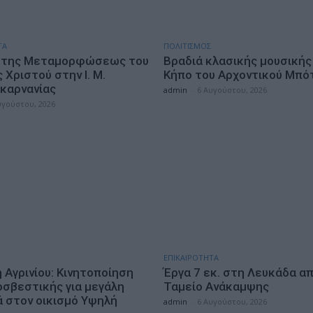
ΤΑ
ΠΟΛΙΤΙΣΜΟΣ
 της Μεταμορφώσεως του
Βραδιά κλασικής μουσικής
Χριστού στην Ι. Μ.
Κήπο του Αρχοντικού Μπό
καρνανίας
admin
-
6 Αυγούστου, 2026
υγούστου, 2026
ΕΠΙΚΑΙΡΟΤΗΤΑ
 Αγρινίου: Κινητοποίηση
Έργα 7 εκ. στη Λευκάδα α
οσβεστικής για μεγάλη
Ταμείο Ανάκαμψης
ά στον οικισμό Υψηλή
admin
-
6 Αυγούστου, 2026