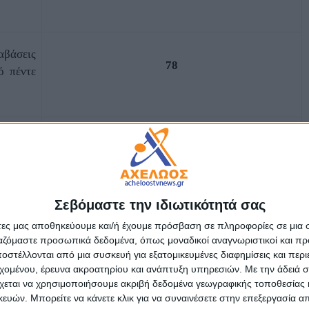
βάσεις
78
ό πέντε
λούνται
32
οχήματα
Σεβόμαστε την ιδιωτικότητά σας
υς και
7
άτες μας αποθηκεύουμε και/ή έχουμε πρόσβαση σε πληροφορίες σε μια
ργαζόμαστε προσωπικά δεδομένα, όπως μοναδικοί αναγνωριστικοί και 
στέλλονται από μια συσκευή για εξατομικευμένες διαφημίσεις και περ
εχομένου, έρευνα ακροατηρίου και ανάπτυξη υπηρεσιών.
Με την άδειά σα
ικής Κυκλοφορίας και να σέβεστε τους πολίτες ως προς την
χεται να χρησιμοποιήσουμε ακριβή δεδομένα γεωγραφικής τοποθεσίας 
ών. Μπορείτε να κάνετε κλικ για να συναινέσετε στην επεξεργασία απ