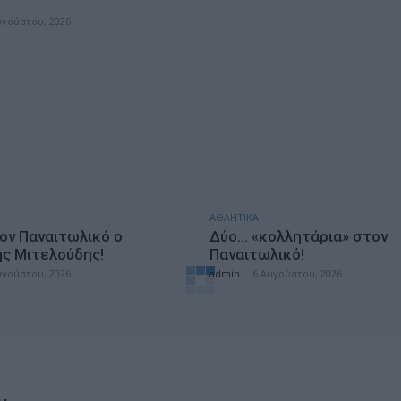
υγούστου, 2026
ΑΘΛΗΤΙΚΑ
ον Παναιτωλικό ο
Δύο… «κολλητάρια» στον
ς Μιτελούδης!
Παναιτωλικό!
υγούστου, 2026
admin
-
6 Αυγούστου, 2026