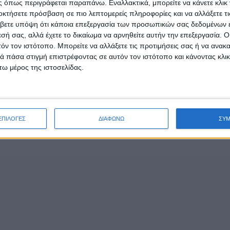
 όπως περιγράφεται παραπάνω. Εναλλακτικά, μπορείτε να κάνετε κλικ γ
οκτήσετε πρόσβαση σε πιο λεπτομερείς πληροφορίες και να αλλάξετε τι
υάλωτες κοινωνικές ομάδες, όπως οι συμπολίτες μας ΑμεΑ, για
βετε υπόψη ότι κάποια επεξεργασία των προσωπικών σας δεδομένων ε
κες κατά τις μετακινήσεις τους.
εσή σας, αλλά έχετε το δικαίωμα να αρνηθείτε αυτήν την επεξεργασία. 
τόν τον ιστότοπο. Μπορείτε να αλλάξετε τις προτιμήσεις σας ή να ανακα
α κίνησης πολιτών θα συνεχίζουν να εφαρμόζονται με αμείωτη
 πάσα στιγμή επιστρέφοντας σε αυτόν τον ιστότοπο και κάνοντας κλι
ω μέρος της ιστοσελίδας.
- Advertisement -
ΕΠΙΛΟΓΕΣ
ΔΙΑΦΩΝΩ
ΣΥ