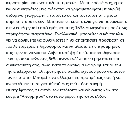
Μικτή εικόνα παρουσίασαν οι διεθνείς μετοχικές αγορές σε
ακροατηρίου και ανάπτυξη υπηρεσιών.
Με την άδειά σας, εμείς
μηνιαίο επίπεδο (
S
&
P
500 +3,05% και ο
MSCI
E
Μ -0,90%). Η
και οι συνεργάτες μας ενδέχεται να χρησιμοποιήσουμε ακριβή
προσοχή των επενδυτών παρέμεινε στραμμένη στις εξελίξεις
δεδομένα γεωγραφικής τοποθεσίας και ταυτοποίησης μέσω
στην Ουκρανία, τις κυρώσεις κατά της Ρωσίας και τις
σάρωσης συσκευών. Μπορείτε να κάνετε κλικ για να συναινέσετε
επιπτώσεις τους στις εφοδιαστικές αλυσίδες. Οι επενδυτές
στην επεξεργασία από εμάς και τους 1538 συνεργάτες μας όπως
εστίασαν στα μακροοικονομικά στοιχεία, με τον πληθωρισμό σε
περιγράφεται παραπάνω. Εναλλακτικά, μπορείτε να κάνετε κλικ
ΗΠΑ και Ευρωζώνη να ανέρχεται σε ιστορικά υψηλά επίπεδα
για να αρνηθείτε να συναινέσετε ή να αποκτήσετε πρόσβαση σε
και την πλειοψηφία των πρόδρομων δεικτών να υποχωρεί,
πιο λεπτομερείς πληροφορίες και να αλλάξετε τις προτιμήσεις
αντανακλώντας τις επιπτώσεις του πολέμου. Στο επίκεντρο
σας πριν συναινέσετε.
Λάβετε υπόψη ότι κάποια επεξεργασία
των προσωπικών σας δεδομένων ενδέχεται να μην απαιτεί τη
βρέθηκαν οι Κεντρικές Τράπεζες, με τη
Fed
να δέχεται
συγκατάθεσή σας, αλλά έχετε το δικαίωμα να αρνηθείτε αυτήν
εισηγήσεις για υιοθέτηση πιο επιθετικής νομισματικής
την επεξεργασία. Οι προτιμήσεις σαςθα ισχύουν μόνο για αυτόν
πολιτικής, με αύξηση του επιτοκίου κατά 50 μονάδες βάσης και
τον ιστότοπο. Μπορείτε να αλλάξετε τις προτιμήσεις σας ή να
την ΕΚΤ να επιβεβαιώνει την ολοκλήρωση του προγράμματος
ανακαλέσετε τη συγκατάθεσή σας ανά πάσα στιγμή
APP
στο
Q
3, αφήνοντας την αύξηση των επιτοκίων για
επιστρέφοντας σε αυτόν τον ιστότοπο και κάνοντας κλικ στο
αργότερα. Η απόδοση της αμερικανικής 10ετίας διαμορφώθηκε
κουμπί "Απορρήτου" στο κάτω μέρος της ιστοσελίδας.
στο 2,83% και της 2ετίας στο 2,45%, ενισχύοντας την άποψη ότι
οι επικείμενες αυξήσεις επιτοκίων από τη
Fed
θα ενισχύσουν
το δολάριο, καθιστώντας τα εμπορεύματα ακριβότερα.
Ο πόλεμος στην Ουκρανία και οι αναφορές για επιβολή
εμπάργκο στο ρωσικό πετρέλαιο από τις ευρωπαϊκές χώρες