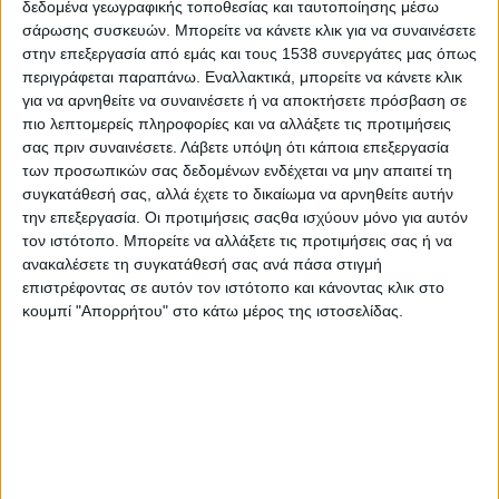
δεδομένα γεωγραφικής τοποθεσίας και ταυτοποίησης μέσω
σάρωσης συσκευών. Μπορείτε να κάνετε κλικ για να συναινέσετε
στην επεξεργασία από εμάς και τους 1538 συνεργάτες μας όπως
περιγράφεται παραπάνω. Εναλλακτικά, μπορείτε να κάνετε κλικ
για να αρνηθείτε να συναινέσετε ή να αποκτήσετε πρόσβαση σε
πιο λεπτομερείς πληροφορίες και να αλλάξετε τις προτιμήσεις
σας πριν συναινέσετε.
Λάβετε υπόψη ότι κάποια επεξεργασία
- Advertisement -
των προσωπικών σας δεδομένων ενδέχεται να μην απαιτεί τη
συγκατάθεσή σας, αλλά έχετε το δικαίωμα να αρνηθείτε αυτήν
την επεξεργασία. Οι προτιμήσεις σαςθα ισχύουν μόνο για αυτόν
«Άλλη μια δύσκολη μέρα ξεκίνησε», αναφέρει ο
τον ιστότοπο. Μπορείτε να αλλάξετε τις προτιμήσεις σας ή να
αντιδήμαρχος I.Π. Μεσολογγίου, Χρήστος Βούρβαχης με
ανακαλέσετε τη συγκατάθεσή σας ανά πάσα στιγμή
ανάρτησή του στο facebook.
επιστρέφοντας σε αυτόν τον ιστότοπο και κάνοντας κλικ στο
κουμπί "Απορρήτου" στο κάτω μέρος της ιστοσελίδας.
Μάλιστα, δεκάδες δέντρα ξεριζώθηκαν από τους θυελλώδεις
ανέμους.
H ανάρτηση του Αντιδημάρχου Ι.Π. Μεσολογγίου:
Προσοχή
Άλλη μια δύσκολη μέρα ξεκίνησε.