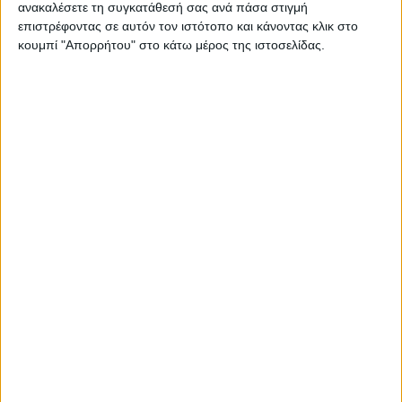
το gov.gr, με πρώτη υπηρεσία τη Βεβαίωση Μόνιμης
ανακαλέσετε τη συγκατάθεσή σας ανά πάσα στιγμή
επιστρέφοντας σε αυτόν τον ιστότοπο και κάνοντας κλικ στο
Κατοικίας
κουμπί "Απορρήτου" στο κάτω μέρος της ιστοσελίδας.
Αυτεπάγγελτη αναζήτηση και έκδοση πιστοποιητικών
που είναι απαραίτητα σε διαδικασίες των Δήμων και
παρέχονται από το gov.gr
Τη διαδικασία έκδοσης πιστοποιητικών μέσω του gov.gr
παρακολούθησαν στο Δήμο Παλαιού Φαλήρου (από τον
οποίο ξεκίνησε η διάθεση της υπηρεσίας) ο Υπουργός
Ψηφιακής Διακυβέρνησης Κυριάκος Πιερρακάκης, ο
Αναπληρωτής Υπουργός Εσωτερικών Στέλιος Πέτσας και
ο Υφυπουργός Ψηφιακής Διακυβέρνησης Θοδωρής
Λιβάνιος, μαζί με τον πρόεδρο της Κεντρικής Ένωσης
Δήμων Ελλάδας Δημήτρη Παπαστεργίου, τον Δήμαρχο
Παλαιού Φαλήρου Γιάννη Φωστηρόπουλο και τον Γενικό
Γραμματέα Ψηφιακής Διακυβέρνησης Λεωνίδα
Χριστόπουλο.
Ο σχεδιασμός και η ανάπτυξη της υπηρεσίας έγινε από την