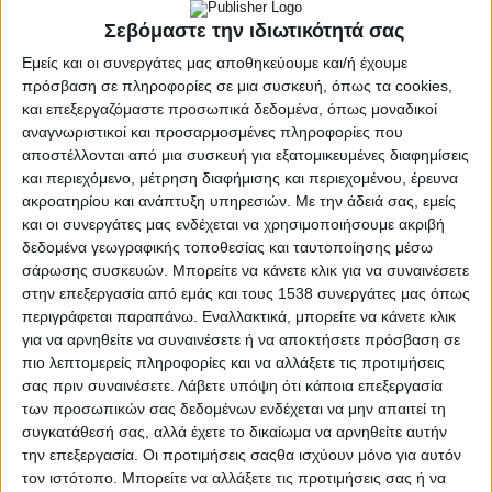
και Ψηφιακής Διακυβέρνησης Κυριάκος Πιερρακάκης, ο
Αναπληρωτής Υπουργός Εσωτερικών Στέλιος Πέτσας και
Σεβόμαστε την ιδιωτικότητά σας
ο Υφυπουργός Ψηφιακής Διακυβέρνησης Θοδωρής
Εμείς και οι συνεργάτες μας αποθηκεύουμε και/ή έχουμε
Λιβάνιος, σε κάθε Δήμο της χώρας παρέχονται ψηφιακές
πρόσβαση σε πληροφορίες σε μια συσκευή, όπως τα cookies,
θυρίδες του gov.gr. Έτσι, εισάγεται ένας ψηφιακός τρόπος
και επεξεργαζόμαστε προσωπικά δεδομένα, όπως μοναδικοί
αναγνωριστικοί και προσαρμοσμένες πληροφορίες που
επικοινωνίας του δημότη με τον Δήμο του, ενώ
αποστέλλονται από μια συσκευή για εξατομικευμένες διαφημίσεις
ταυτόχρονα εγκαινιάζεται μια νέα γενιά ομογενοποιημένων
και περιεχόμενο, μέτρηση διαφήμισης και περιεχομένου, έρευνα
δημοτικών ψηφιακών υπηρεσιών.
ακροατηρίου και ανάπτυξη υπηρεσιών.
Με την άδειά σας, εμείς
και οι συνεργάτες μας ενδέχεται να χρησιμοποιήσουμε ακριβή
Οι θυρίδες των Δήμων στο gov.gr προσφέρουν 3 βασικές
δεδομένα γεωγραφικής τοποθεσίας και ταυτοποίησης μέσω
λειτουργίες:
σάρωσης συσκευών. Μπορείτε να κάνετε κλικ για να συναινέσετε
στην επεξεργασία από εμάς και τους 1538 συνεργάτες μας όπως
Έκδοση πιστοποιητικών αρμοδιότητας των Δήμων
περιγράφεται παραπάνω. Εναλλακτικά, μπορείτε να κάνετε κλικ
χωρίς την ανάγκη φυσικών υπογραφών και
για να αρνηθείτε να συναινέσετε ή να αποκτήσετε πρόσβαση σε
σφραγίδων. Τα πιστοποιητικά αυτά είναι έγκυρα σε
πιο λεπτομερείς πληροφορίες και να αλλάξετε τις προτιμήσεις
φυσική αλλά και σε ψηφιακή μορφή, τόσο στη
σας πριν συναινέσετε.
Λάβετε υπόψη ότι κάποια επεξεργασία
Δημόσια Διοίκηση όσο και κατά την προσκόμισή τους
των προσωπικών σας δεδομένων ενδέχεται να μην απαιτεί τη
σε ιδιωτικούς φορείς.
συγκατάθεσή σας, αλλά έχετε το δικαίωμα να αρνηθείτε αυτήν
την επεξεργασία. Οι προτιμήσεις σαςθα ισχύουν μόνο για αυτόν
Υποδοχή και διεκπεραίωση αιτήσεων δημοτών από
τον ιστότοπο. Μπορείτε να αλλάξετε τις προτιμήσεις σας ή να