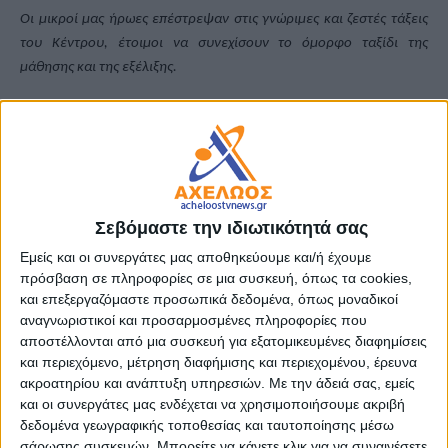
Οι μικροί μας ήρωες επέστρεψαν στις γνώριμες και ζεστές τάξεις
του Κέντρου, έτοιμοι να συνεχίσουν το όμορφο ταξίδι της
μάθησης και της εξέλιξης.
Το προσωπικό της ΕΛΕΠΑΠ υποδέχθηκε τα παιδιά με ανοιχτές
αγκαλιές και με προγράμματα εκπαιδευτικών και θεραπευτικών
δραστηριοτήτων σχεδιασμένα με βάση τις ιδιαίτερες ανάγκες και
δυνατότητές τους.
Σεβόμαστε την ιδιωτικότητά σας
Στόχος μας είναι να προσφέρουμε σε κάθε παιδί ίσες ευκαιρίες για
Εμείς και οι συνεργάτες μας αποθηκεύουμε και/ή έχουμε
μάθηση, ανάπτυξη και κοινωνική ένταξη μέσα από ένα περιβάλλον
πρόσβαση σε πληροφορίες σε μια συσκευή, όπως τα cookies,
ασφάλειας, ενθάρρυνσης και αποδοχής.
και επεξεργαζόμαστε προσωπικά δεδομένα, όπως μοναδικοί
αναγνωριστικοί και προσαρμοσμένες πληροφορίες που
Η ΕΛΕΠΑΠ Αγρινίου συνεχίζει, με συνέπεια και αφοσίωση, το έργο
αποστέλλονται από μια συσκευή για εξατομικευμένες διαφημίσεις
και περιεχόμενο, μέτρηση διαφήμισης και περιεχομένου, έρευνα
της για την υποστήριξη παιδιών με κινητικές αναπηρίες και
ακροατηρίου και ανάπτυξη υπηρεσιών.
Με την άδειά σας, εμείς
νευροαναπτυξιακές διαταραχές, παρέχοντας υπηρεσίες πρώιμης
και οι συνεργάτες μας ενδέχεται να χρησιμοποιήσουμε ακριβή
παρέμβασης, ειδικής αγωγής και αποκατάστασης.
δεδομένα γεωγραφικής τοποθεσίας και ταυτοποίησης μέσω
σάρωσης συσκευών. Μπορείτε να κάνετε κλικ για να συναινέσετε