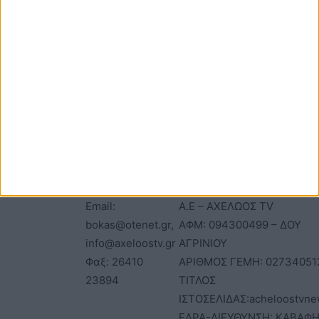
ΕΠΙΚΟΙΝΩΝΙΑ
ΤΑΥΤΟΤΗΤΑ
Τηλέφωνα: 26410
ΑΝΩΝΥΜΗ ΕΤΑΙΡΕΙΑ
22803 - 58800
ΕΠΩΝΥΜΙΑ: Γ. ΜΠΟΚΑΣ & Σ
Email:
Α.Ε – ΑΧΕΛΩΟΣ TV
bokas@otenet.gr,
ΑΦΜ: 094300499 – ΔΟΥ
info@axeloostv.gr
ΑΓΡΙΝΙΟΥ
Φαξ: 26410
ΑΡΙΘΜΟΣ ΓΕΜΗ: 02734051
23894
ΤΙΤΛΟΣ
ΙΣΤΟΣΕΛΙΔΑΣ:acheloostvne
ΕΔΡΑ-ΔΙΕΥΘΥΝΣΗ: ΚΑΒΑΦΗ