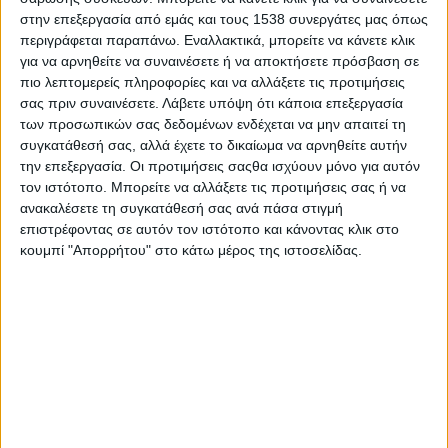
Είμαστε όλοι κρίκοι μιας αλυσίδας που ενώνει τις ανάγκες με τη
στην επεξεργασία από εμάς και τους 1538 συνεργάτες μας όπως
φροντίδα, τις δυσκολίες με τη στήριξη και το αύριο με την ελπίδα.
περιγράφεται παραπάνω. Εναλλακτικά, μπορείτε να κάνετε κλικ
για να αρνηθείτε να συναινέσετε ή να αποκτήσετε πρόσβαση σε
πιο λεπτομερείς πληροφορίες και να αλλάξετε τις προτιμήσεις
Συνεχίζουμε μαζί, με δύναμη και όραμα, για ένα Κέντρο που
σας πριν συναινέσετε.
Λάβετε υπόψη ότι κάποια επεξεργασία
αποτελεί σημείο αναφοράς στην αποκατάσταση, στη φροντίδα και
των προσωπικών σας δεδομένων ενδέχεται να μην απαιτεί τη
στον σεβασμό της ανθρώπινης αξίας.
συγκατάθεσή σας, αλλά έχετε το δικαίωμα να αρνηθείτε αυτήν
την επεξεργασία. Οι προτιμήσεις σαςθα ισχύουν μόνο για αυτόν
Ευχαριστούμε θερμά τους γονείς για την εμπιστοσύνη τους, καθώς
τον ιστότοπο. Μπορείτε να αλλάξετε τις προτιμήσεις σας ή να
ανακαλέσετε τη συγκατάθεσή σας ανά πάσα στιγμή
και την τοπική κοινωνία για τη συνεχή στήριξη στο έργο μας.
επιστρέφοντας σε αυτόν τον ιστότοπο και κάνοντας κλικ στο
κουμπί "Απορρήτου" στο κάτω μέρος της ιστοσελίδας.
Μαζί, μπορούμε να κάνουμε κάθε βήμα των παιδιών μας πιο
σταθερό, κάθε όνειρό τους πιο κοντινό.
Καλή σχολική χρονιά με υγεία, πρόοδο και πολλά παιδικά
χαμόγελα!
Για περισσότερες πληροφορίες/εγγραφές: