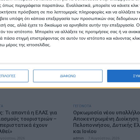
 όπως περιγράφεται παραπάνω. Εναλλακτικά, μπορείτε να κάνετε κλικ γ
οκτήσετε πρόσβαση σε πιο λεπτομερείς πληροφορίες και να αλλάξετε τι
βετε υπόψη ότι κάποια επεξεργασία των προσωπικών σας δεδομένων ε
εσή σας, αλλά έχετε το δικαίωμα να αρνηθείτε αυτήν την επεξεργασία. 
τόν τον ιστότοπο. Μπορείτε να αλλάξετε τις προτιμήσεις σας ή να ανακα
 πάσα στιγμή επιστρέφοντας σε αυτόν τον ιστότοπο και κάνοντας κλι
ω μέρος της ιστοσελίδας.
ΤΑ
ΠΟΛΙΤΙΚΗ
ήψεις για κατοχή
Σάκης Αρναούτογλου: Όταν
κών ουσιών σε Λευκάδα
Μεσόγειος φτάνει τους 33
κυρα
βαθμούς, τι σημαίνει πραγ
υγούστου, 2026
admin
-
8 Αυγούστου, 2026
ΕΠΙΛΟΓΕΣ
ΔΙΑΦΩΝΩ
ΣΥ
ΤΑ
ΓΕΓΟΝΟΤΑ
: Τι απαντά η ΕΛΑΣ για
Ορκωμοσία νέου υπαλλήλο
ιασμούς τουριστριών –
Αποκεντρωμένη Διοίκηση
 περιστατικά έχουν
Πελοποννήσου, Δυτικής Ε
λθεί»
και Ιονίου
υγούστου, 2026
admin
-
7 Αυγούστου, 2026