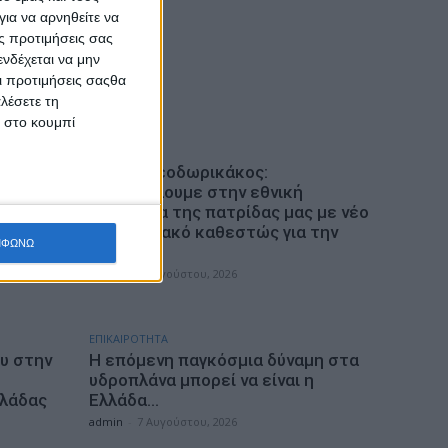
ια να αρνηθείτε να
ς προτιμήσεις σας
νδέχεται να μην
Οι προτιμήσεις σαςθα
λέσετε τη
κ στο κουμπί
ΠΟΛΙΤΙΚΗ
 η
Τάκης Θεοδωρικάκος:
«Συμβάλλουμε στην εθνική
ματικά?
ασφάλεια της πατρίδας μας με νέο
αναπτυξιακό καθεστώς για την
ΜΦΩΝΩ
Άμυνα»
admin
-
7 Αυγούστου, 2026
ΕΠΙΚΑΙΡΟΤΗΤΑ
υ στην
Η επόμενη παγκόσμια δύναμη στα
υδροπλάνα μπορεί να είναι η
λλάδας
Ελλάδα…
admin
-
7 Αυγούστου, 2026