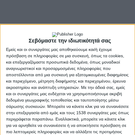
Σεβόμαστε την ιδιωτικότητά σας
Εμείς και οι συνεργάτες μας αποθηκεύουμε και/ή έχουμε
πρόσβαση σε πληροφορίες σε μια συσκευή, όπως τα cookies,
και επεξεργαζόμαστε προσωπικά δεδομένα, όπως μοναδικοί
αναγνωριστικοί και προσαρμοσμένες πληροφορίες που
αποστέλλονται από μια συσκευή για εξατομικευμένες διαφημίσεις
και περιεχόμενο, μέτρηση διαφήμισης και περιεχομένου, έρευνα
ακροατηρίου και ανάπτυξη υπηρεσιών.
Με την άδειά σας, εμείς
και οι συνεργάτες μας ενδέχεται να χρησιμοποιήσουμε ακριβή
- Advertisement -
δεδομένα γεωγραφικής τοποθεσίας και ταυτοποίησης μέσω
σάρωσης συσκευών. Μπορείτε να κάνετε κλικ για να συναινέσετε
στην επεξεργασία από εμάς και τους 1538 συνεργάτες μας όπως
Παρέμβαση από το Λιμεναρχείο Λευκάδας για την πλωτή
περιγράφεται παραπάνω. Εναλλακτικά, μπορείτε να κάνετε κλικ
εξέδρα στον Μύτικα Ξηρομέρου, μ
ετά από καταγγελία του
για να αρνηθείτε να συναινέσετε ή να αποκτήσετε πρόσβαση σε
ανεξάρτητου δημοτικού συμβούλου κ. Απόστολου
πιο λεπτομερείς πληροφορίες και να αλλάξετε τις προτιμήσεις