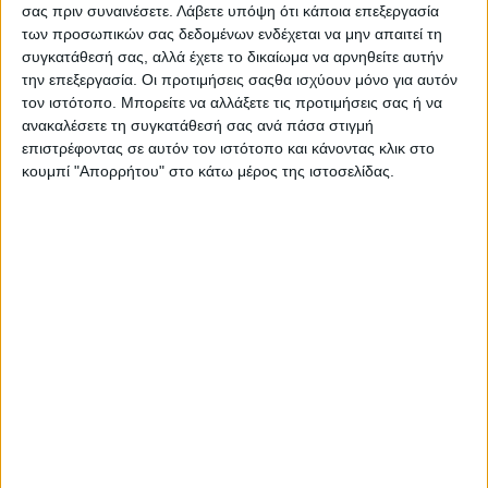
Πανταζή.
σας πριν συναινέσετε.
Λάβετε υπόψη ότι κάποια επεξεργασία
των προσωπικών σας δεδομένων ενδέχεται να μην απαιτεί τη
Αφενός υπενθυμίζει στη Δημοτική Αρχή Ξηρομέρου ότι η
συγκατάθεσή σας, αλλά έχετε το δικαίωμα να αρνηθείτε αυτήν
πλωτή εξέδρα στερείται άδειων και αφετέρου ζητά για όσο
την επεξεργασία. Οι προτιμήσεις σαςθα ισχύουν μόνο για αυτόν
βρίσκεται στη παρούσα κατάσταση να τοποθετηθούν άμεσα
τον ιστότοπο. Μπορείτε να αλλάξετε τις προτιμήσεις σας ή να
σημαντήρες περιμετρικά με αναλάμποντες φανούς κατά την
ανακαλέσετε τη συγκατάθεσή σας ανά πάσα στιγμή
διάρκεια της νύχτας για την αποφυγή ατυχήματος με κάποιο
επιστρέφοντας σε αυτόν τον ιστότοπο και κάνοντας κλικ στο
σκάφος.
κουμπί "Απορρήτου" στο κάτω μέρος της ιστοσελίδας.
Μέρος της εξέδρας έχει αποκολληθεί και θεωρείται
επικίνδυνο για την ασφαλή ναυσιπλοΐα, σύμφωνα με το
Λιμεναρχείο, ενώ από το 2012 υπάρχει σχηματισμένη
δικογραφία, καθώς είχε τοποθετηθεί χωρίς άδεια, όπως
επισημαίνει η Λιμενική Αρχή.
Το έγγραφο:
Πηγή:
veloutsanews