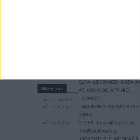
ΕΠΙΚΟΙΝΩΝΙΑ
ΤΑΥΤΟΤΗΤΑ
Τηλέφωνα: 26410
ΑΝΩΝΥΜΗ ΕΤΑΙΡΕΙΑ
22803 - 58800
ΕΠΩΝΥΜΙΑ: Γ. ΜΠΟΚΑΣ & Σ
Email:
Α.Ε – ΑΧΕΛΩΟΣ TV
bokas@otenet.gr,
ΑΦΜ: 094300499 – ΔΟΥ
info@axeloostv.gr
ΑΓΡΙΝΙΟΥ
Φαξ: 26410
ΑΡΙΘΜΟΣ ΓΕΜΗ: 02734051
23894
ΤΙΤΛΟΣ
ΙΣΤΟΣΕΛΙΔΑΣ:acheloostvne
ΕΔΡΑ-ΔΙΕΥΘΥΝΣΗ: ΚΑΒΑΦΗ
Μέλος του
ΑΓ. ΚΩΝ/ΝΟΣ, ΑΓΡΙΝΙΟ ,
ΤΚ:30027
Μ.Η.Τ. 242797
ΤΗΛΕΦΩΝΟ: 2641022803 –
58800
E-MAIL: bokas@otenet.gr,
info@axeloostv.gr
ΙΔΙΟΚΤΗΤΗΣ: Γ. ΜΠΟΚΑΣ & 