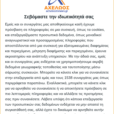
Δήμων Ελλάδας (ΚΕΔΕ) για τους μειωμένους πόρους προς
τους Οργανισμούς Τοπικής Αυτοδιοίκησης.
Την απόφαση για κλείσιμο του Δήμου Αμφιλοχίας
Σεβόμαστε την ιδιωτικότητά σας
υιοθέτησε ομόφωνα το Δημοτικό Συμβούλιο στην
τελευταία του συνεδρίαση, μετά από πρόταση της
Εμείς και οι συνεργάτες μας αποθηκεύουμε και/ή έχουμε
Δημοτικής Αρχής.
πρόσβαση σε πληροφορίες σε μια συσκευή, όπως τα cookies,
Ο Δήμος Αμφιλοχίας ζητά την κατανόηση των πολιτών και
και επεξεργαζόμαστε προσωπικά δεδομένα, όπως μοναδικοί
τη στήριξή τους στον κοινό αγώνα για την προώθηση των
αναγνωριστικοί και προσαρμοσμένες πληροφορίες που
αιτημάτων που στοχεύουν στη βελτίωση των δημοτικών
αποστέλλονται από μια συσκευή για εξατομικευμένες διαφημίσεις
και περιεχόμενο, μέτρηση διαφήμισης και περιεχομένου, έρευνα
υπηρεσιών και προς όφελος της τοπικής κοινωνίας.
ακροατηρίου και ανάπτυξη υπηρεσιών.
Με την άδειά σας, εμείς
- Advertisement -
και οι συνεργάτες μας ενδέχεται να χρησιμοποιήσουμε ακριβή
δεδομένα γεωγραφικής τοποθεσίας και ταυτοποίησης μέσω
σάρωσης συσκευών. Μπορείτε να κάνετε κλικ για να συναινέσετε
στην επεξεργασία από εμάς και τους 1538 συνεργάτες μας όπως
LATEST NEWS
περιγράφεται παραπάνω. Εναλλακτικά, μπορείτε να κάνετε κλικ
για να αρνηθείτε να συναινέσετε ή να αποκτήσετε πρόσβαση σε
ΟΡΘΟΔΟΞΙΑ
πιο λεπτομερείς πληροφορίες και να αλλάξετε τις προτιμήσεις
Αντάμωμα απανταχού
Αργυροπηγαδιτών
σας πριν συναινέσετε.
Λάβετε υπόψη ότι κάποια επεξεργασία
admin
-
8 Αυγούστου, 2026
των προσωπικών σας δεδομένων ενδέχεται να μην απαιτεί τη
συγκατάθεσή σας, αλλά έχετε το δικαίωμα να αρνηθείτε αυτήν