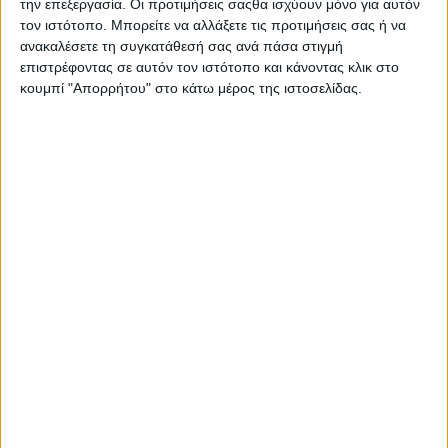
την επεξεργασία. Οι προτιμήσεις σαςθα ισχύουν μόνο για αυτόν
ΕΠΙΚΑΙΡΟΤΗΤΑ
τον ιστότοπο. Μπορείτε να αλλάξετε τις προτιμήσεις σας ή να
-4- συλλήψεις για κατοχή
ανακαλέσετε τη συγκατάθεσή σας ανά πάσα στιγμή
ναρκωτικών ουσιών σε Λευκάδα και
επιστρέφοντας σε αυτόν τον ιστότοπο και κάνοντας κλικ στο
Κέρκυρα
κουμπί "Απορρήτου" στο κάτω μέρος της ιστοσελίδας.
admin
-
8 Αυγούστου, 2026
ΠΟΛΙΤΙΚΗ
Σάκης Αρναούτογλου: Όταν η
Μεσόγειος φτάνει τους 33 βαθμούς,
τι σημαίνει πραγματικά?
admin
-
8 Αυγούστου, 2026
ΠΟΛΙΤΙΚΗ
Τάκης Θεοδωρικάκος: «Συμβάλλουμε
στην εθνική ασφάλεια της πατρίδας
μας με νέο αναπτυξιακό καθεστώς
για την Άμυνα»
admin
-
7 Αυγούστου, 2026
- Advertisement -