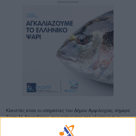
- Advertisement -
Κλειστές είναι οι υπηρεσίες του Δήμου Aμφιλοχίας, σήμερα
Τρίτη 16 Δεκεμβρίου, συμμετέχοντας στο κλείσιμο των
Δήμων πανελλαδικά, ενάντια στο νέο προϋπολογισμό και
στηρίζοντας την κινητοποίηση της Κεντρικής Ένωσης