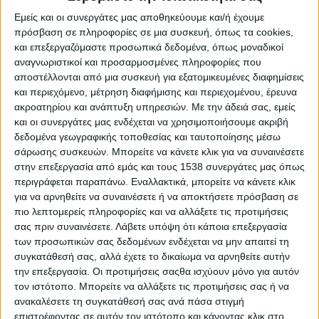
Στο Μεσολόγγι συνεχίζεται αύριο Πέμπτη 3 Οκτωβρίου ο
Εμείς και οι συνεργάτες μας αποθηκεύουμε και/ή έχουμε
προσυνεδριακός διάλογος
πρόσβαση σε πληροφορίες σε μια συσκευή, όπως τα cookies,
και επεξεργαζόμαστε προσωπικά δεδομένα, όπως μοναδικοί
Λ. Κυρίζογλου: Επιδιώκουμε και θα αγωνιστούμε για την
αναγνωριστικοί και προσαρμοσμένες πληροφορίες που
επανεκκίνηση της Αυτοδιοίκησης, για ισχυρούς και
αποστέλλονται από μια συσκευή για εξατομικευμένες διαφημίσεις
αποτελεσματικούς δήμους στην υπηρεσία των πολιτών
και περιεχόμενο, μέτρηση διαφήμισης και περιεχομένου, έρευνα
ακροατηρίου και ανάπτυξη υπηρεσιών.
Με την άδειά σας, εμείς
Αύριο Πέμπτη 3 Οκτωβρίου
πραγματοποιείται
στο
και οι συνεργάτες μας ενδέχεται να χρησιμοποιήσουμε ακριβή
Μεσολόγγι
η τρίτη
προσυνεδριακή συνάντηση διαλόγου
δεδομένα γεωγραφικής τοποθεσίας και ταυτοποίησης μέσω
της ΚΕΔΕ
, ενόψει του πρώτου Ετήσιου Τακτικού Συνεδρίου
σάρωσης συσκευών. Μπορείτε να κάνετε κλικ για να συναινέσετε
της δημοτικής περιόδου 2024- 2028, που θα γίνει στη Ρόδο
στην επεξεργασία από εμάς και τους 1538 συνεργάτες μας όπως
7-9 Νοεμβρίου, με τη συμμετοχή των
αιρετών Δυτικής
περιγράφεται παραπάνω. Εναλλακτικά, μπορείτε να κάνετε κλικ
για να αρνηθείτε να συναινέσετε ή να αποκτήσετε πρόσβαση σε
Ελλάδας και Ιονίων Νήσων.
πιο λεπτομερείς πληροφορίες και να αλλάξετε τις προτιμήσεις
Οι εργασίες θα πραγματοποιηθούν στο
Αμφιθέατρο
σας πριν συναινέσετε.
Λάβετε υπόψη ότι κάποια επεξεργασία
των προσωπικών σας δεδομένων ενδέχεται να μην απαιτεί τη
Περιφέρειας Δυτικής Ελλάδας με ώρα έναρξης των εργασιών
συγκατάθεσή σας, αλλά έχετε το δικαίωμα να αρνηθείτε αυτήν
9.30 π.μ. (Επισυνάπτεται το αναλυτικό πρόγραμμα
την επεξεργασία. Οι προτιμήσεις σαςθα ισχύουν μόνο για αυτόν
εργασιών).
τον ιστότοπο. Μπορείτε να αλλάξετε τις προτιμήσεις σας ή να
ανακαλέσετε τη συγκατάθεσή σας ανά πάσα στιγμή
Οι θεματικές ενότητες της τρίτης προσυνεδριακής
επιστρέφοντας σε αυτόν τον ιστότοπο και κάνοντας κλικ στο