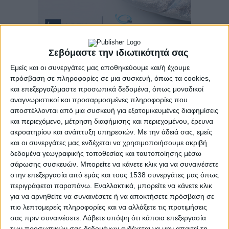
Σεβόμαστε την ιδιωτικότητά σας
Ο Κυριάκος Βελόπουλος από την “Ελληνική Λύση”,
Εμείς και οι συνεργάτες μας αποθηκεύουμε και/ή έχουμε
έφερε ερώτηση στη Βουλή σχετικά με το 1ο Γυμνάσιο
πρόσβαση σε πληροφορίες σε μια συσκευή, όπως τα cookies,
Μεσολογγίου, που όπως ανέφερε “ψυχορραγεί”, λόγω
και επεξεργαζόμαστε προσωπικά δεδομένα, όπως μοναδικοί
έλλειψης συντήρησης .
αναγνωριστικοί και προσαρμοσμένες πληροφορίες που
αποστέλλονται από μια συσκευή για εξατομικευμένες διαφημίσεις
και περιεχόμενο, μέτρηση διαφήμισης και περιεχομένου, έρευνα
Η σχετική ερώτηση έχει ως εξής:
ακροατηρίου και ανάπτυξη υπηρεσιών.
Με την άδειά σας, εμείς
και οι συνεργάτες μας ενδέχεται να χρησιμοποιήσουμε ακριβή
«1ο Γυμνάσιο Μεσολογγίου: Το σχολείο που “ψυχορραγεί”»
δεδομένα γεωγραφικής τοποθεσίας και ταυτοποίησης μέσω
σάρωσης συσκευών. Μπορείτε να κάνετε κλικ για να συναινέσετε
Κυρίες Υπουργοί,
στην επεξεργασία από εμάς και τους 1538 συνεργάτες μας όπως
περιγράφεται παραπάνω. Εναλλακτικά, μπορείτε να κάνετε κλικ
για να αρνηθείτε να συναινέσετε ή να αποκτήσετε πρόσβαση σε
Όπως μας πληροφόρησαν, το 1ο Γυμνάσιο Μεσολογγίου ή
πιο λεπτομερείς πληροφορίες και να αλλάξετε τις προτιμήσεις
Παλαμαϊκή Σχολή (γνωστή και ως Παλαμαία Σχολή) χρήζει
σας πριν συναινέσετε.
Λάβετε υπόψη ότι κάποια επεξεργασία
συντήρησης και εν μέρει ανακατασκευής (όντος κτήριο
των προσωπικών σας δεδομένων ενδέχεται να μην απαιτεί τη