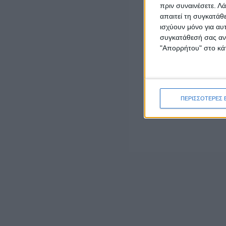
πριν συναινέσετε.
Λά
θα αποδοθούν
».
απαιτεί τη συγκατάθ
ισχύουν μόνο για αυ
συγκατάθεσή σας ανά
"Απορρήτου" στο κάτ
LATEST NEWS
ΓΕΓΟΝΟΤΑ
Υπό έλεγχο τέθηκε η πυρκαγιά στην Υψηλή
ΠΕΡΙΣΣΟΤΕΡΕΣ 
Παναγιά Μεγάλης Χώρας Αγρινίου (φωτό)
admin
-
6 Αυγούστου, 2026
ΕΠΙΚΑΙΡΟΤΗΤΑ
Η εορτή της Μεταμορφώσεως του Σωτήρος
Χριστού στην Ι. Μ. Αιτωλοακαρνανίας
6 Αυγούστου, 2026
ΠΟΛΙΤΙΣΜΟΣ
Βραδιά κλασικής μουσικής στον Κήπο του
Αρχοντικού Μπότσαρη
6 Αυγούστου, 2026