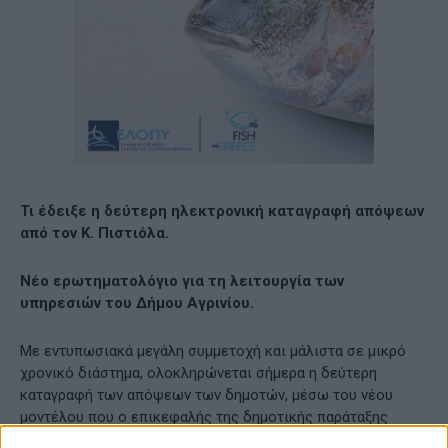
Τι έδειξε η δεύτερη ηλεκτρονική καταγραφή απόψεων
από τον Κ. Πιστιόλα.
Νέο ερωτηματολόγιο για τη λειτουργία των
υπηρεσιών του Δήμου Αγρινίου.
Με εντυπωσιακά μεγάλη συμμετοχή και μάλιστα σε μικρό
χρονικό διάστημα, ολοκληρώνεται σήμερα η δεύτερη
καταγραφή των απόψεων των δημοτών, μέσω του νέου
μοντέλου που ο επικεφαλής της δημοτικής παράταξης
«Αγρίνιο – Πάμε Ψηλά»,
Κώστας Πιστιόλας – ΚΩΣΤΑΣ