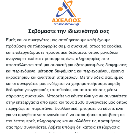
ΠΙΣΤΙΟΛΑΣ (kostaspistiolas.gr)
, έχει υιοθετήσει
εγκαθιστώντας σχετική εφαρμογή στον προσωπικό του
ιστότοπο.
Σεβόμαστε την ιδιωτικότητά σας
Στη δεύτερη ηλεκτρονική σφυγμομέτρηση περισσότεροι
από 900 πολίτες απάντησαν στο σχετικό ερωτηματολόγιο,
Εμείς και οι συνεργάτες μας αποθηκεύουμε και/ή έχουμε
υποδεικνύοντας τα θέματα πολιτικής στα οποία εκτιμούν
πρόσβαση σε πληροφορίες σε μια συσκευή, όπως τα cookies,
ότι η παράταξη «Αγρίνιο – Πάμε Ψηλά» θα πρέπει να
και επεξεργαζόμαστε προσωπικά δεδομένα, όπως μοναδικοί
εστιάσει περισσότερο, αναλαμβάνοντας συγκεκριμένες
αναγνωριστικοί και προσαρμοσμένες πληροφορίες που
πρωτοβουλίες.
αποστέλλονται από μια συσκευή για εξατομικευμένες διαφημίσεις
και περιεχόμενο, μέτρηση διαφήμισης και περιεχομένου, έρευνα
ακροατηρίου και ανάπτυξη υπηρεσιών.
Με την άδειά σας, εμείς
Η επιλογή «Τριχωνίδα – Φυσικό Περιβάλλον» ήταν εκείνη
και οι συνεργάτες μας ενδέχεται να χρησιμοποιήσουμε ακριβή
που συγκέντρωσε τις περισσότερες ψήφους, σε ποσοστό
δεδομένα γεωγραφικής τοποθεσίας και ταυτοποίησης μέσω
31%, γεγονός που δεν αποτελεί έκπληξη, καθώς η ανάδειξη
σάρωσης συσκευών. Μπορείτε να κάνετε κλικ για να συναινέσετε
και αξιοποίηση της λίμνης είναι το μεγάλο, ανεκπλήρωτο
στην επεξεργασία από εμάς και τους 1538 συνεργάτες μας όπως
όραμα των δημοτών, αυτό που αντιπροσωπεύει τους
περιγράφεται παραπάνω. Εναλλακτικά, μπορείτε να κάνετε κλικ
πόθους για ένα μέλλον, ισάξιο των πραγματικών
για να αρνηθείτε να συναινέσετε ή να αποκτήσετε πρόσβαση σε
δυνατοτήτων του τόπου μας.
πιο λεπτομερείς πληροφορίες και να αλλάξετε τις προτιμήσεις
σας πριν συναινέσετε.
Λάβετε υπόψη ότι κάποια επεξεργασία
Οι συμμετέχοντες ανέδειξαν ως μείζον ζήτημα, δεύτερο