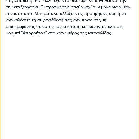
συγκατάθεσή σας, αλλά έχετε το δικαίωμα να αρνηθείτε αυτήν
την εγκατάσταση επιστημόνων – επιχειρηματιών στην
την επεξεργασία. Οι προτιμήσεις σαςθα ισχύουν μόνο για αυτόν
Περιφέρεια.
τον ιστότοπο. Μπορείτε να αλλάξετε τις προτιμήσεις σας ή να
ανακαλέσετε τη συγκατάθεσή σας ανά πάσα στιγμή
• Διαρκής διασύνδεση με την τοπική παραγωγή και κοινωνία,
επιστρέφοντας σε αυτόν τον ιστότοπο και κάνοντας κλικ στο
με προγράμματα για τη στήριξη των επιχειρήσεων για νέες
κουμπί "Απορρήτου" στο κάτω μέρος της ιστοσελίδας.
προσλήψεις αποφοίτων καθώς και συμμετοχή σε
ερευνητικές προτάσεις.
• Στήριξη της καινοτομίας, καθώς τα Πανεπιστήμια
αδυνατούν να βρουν εταιρείες για τη σύνδεση των
ερευνητικών αποτελεσμάτων τους.
• Χρηματοδότηση από τα ΠΕΠ για τεχνική – επαγγελματική
εκπαίδευση.
• Ενίσχυση των πρωτοβουλιών για σύγκλιση μεταξύ των
Περιφερειών.
• Φορολογικά και οικονομικά κίνητρα για την προσέλκυση
και εγκατάσταση μελών ΔΕΠ και ερευνητών στα