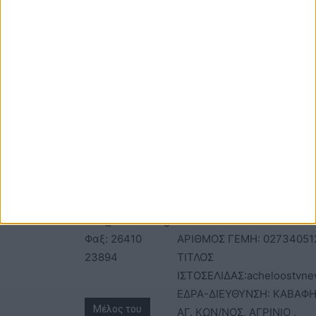
ΕΠΙΚΟΙΝΩΝΙΑ
ΤΑΥΤΟΤΗΤΑ
Τηλέφωνα: 26410
ΑΝΩΝΥΜΗ ΕΤΑΙΡΕΙΑ
22803 - 58800
ΕΠΩΝΥΜΙΑ: Γ. ΜΠΟΚΑΣ & Σ
Email:
Α.Ε – ΑΧΕΛΩΟΣ TV
bokas@otenet.gr,
ΑΦΜ: 094300499 – ΔΟΥ
info@axeloostv.gr
ΑΓΡΙΝΙΟΥ
Φαξ: 26410
ΑΡΙΘΜΟΣ ΓΕΜΗ: 02734051
23894
ΤΙΤΛΟΣ
ΙΣΤΟΣΕΛΙΔΑΣ:acheloostvne
ΕΔΡΑ-ΔΙΕΥΘΥΝΣΗ: ΚΑΒΑΦΗ
Μέλος του
ΑΓ. ΚΩΝ/ΝΟΣ, ΑΓΡΙΝΙΟ ,