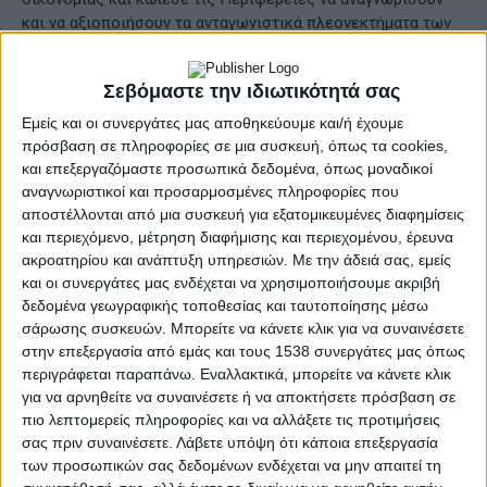
και να αξιοποιήσουν τα ανταγωνιστικά πλεονεκτήματα των
εκπαιδευτικών αυτών ιδρυμάτων, να διαμορφώσουν
περιφερειακές στρατηγικές σχετικά με την ανάπτυξη μιας
Σεβόμαστε την ιδιωτικότητά σας
αειφόρου και ανταγωνιστικής οικονομίας, καθώς και να
βελτιώσουν το επίπεδο διαβίωσης και το επαγγελματικό
Εμείς και οι συνεργάτες μας αποθηκεύουμε και/ή έχουμε
περιβάλλον των κατοίκων τους.
πρόσβαση σε πληροφορίες σε μια συσκευή, όπως τα cookies,
και επεξεργαζόμαστε προσωπικά δεδομένα, όπως μοναδικοί
αναγνωριστικοί και προσαρμοσμένες πληροφορίες που
Ο Πρόεδρος του ΟΕΕ πρότεινε μια εντελώς διαφορετική
αποστέλλονται από μια συσκευή για εξατομικευμένες διαφημίσεις
αρχιτεκτονική από αυτήν που υπάρχει σήμερα σε ό,τι αφορά
και περιεχόμενο, μέτρηση διαφήμισης και περιεχομένου, έρευνα
στις αρμοδιότητες, αλλά και το πλαίσιο συνεργασίας του
ακροατηρίου και ανάπτυξη υπηρεσιών.
Με την άδειά σας, εμείς
Πανεπιστημίου με την αυτοδιοίκηση πρώτου και δεύτερου
και οι συνεργάτες μας ενδέχεται να χρησιμοποιήσουμε ακριβή
βαθμού, αλλά και τους τοπικούς φορείς.
δεδομένα γεωγραφικής τοποθεσίας και ταυτοποίησης μέσω
σάρωσης συσκευών. Μπορείτε να κάνετε κλικ για να συναινέσετε
Γι’ αυτό και, όπως είπε, για την περαιτέρω αναβάθμισή τους
στην επεξεργασία από εμάς και τους 1538 συνεργάτες μας όπως
και τη διασύνδεσή τους με την τοπική οικονομία
περιγράφεται παραπάνω. Εναλλακτικά, μπορείτε να κάνετε κλικ
χρειάζονται δράσεις όπως:
για να αρνηθείτε να συναινέσετε ή να αποκτήσετε πρόσβαση σε
πιο λεπτομερείς πληροφορίες και να αλλάξετε τις προτιμήσεις
• Σταθερή χρηματοδότηση, με προγράμματα για την ψηφιακή
σας πριν συναινέσετε.
Λάβετε υπόψη ότι κάποια επεξεργασία
των προσωπικών σας δεδομένων ενδέχεται να μην απαιτεί τη
μετάβαση των Πανεπιστημίων, χρηματοδοτική ενίσχυση για