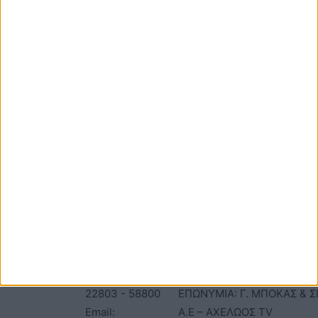
αποθηκεύστε το όνομα, το ηλεκτρονικό ταχυδρομείο και τον
ιστότοπό μου σε αυτό το πρόγραμμα περιήγησης για την επόμενη
φορά που θα σχολιάσω.
ΕΠΙΚΟΙΝΩΝΙΑ
ΤΑΥΤΟΤΗΤΑ
Τηλέφωνα: 26410
ΑΝΩΝΥΜΗ ΕΤΑΙΡΕΙΑ
22803 - 58800
ΕΠΩΝΥΜΙΑ: Γ. ΜΠΟΚΑΣ & Σ
Email:
Α.Ε – ΑΧΕΛΩΟΣ TV