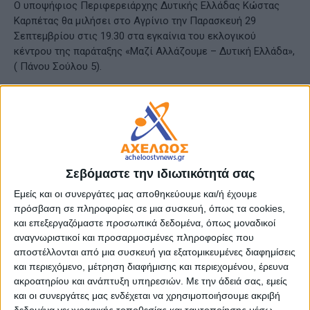
Ο υποψήφιος Περιφερειάρχης Δυτικής Ελλάδας Κώστας
Καρπέτας θα μιλήσει στο Αγρίνιο την Παρασκευή 29
Σεπτεμβρίου στις 19.30 στα εγκαίνια του εκλογικού
κέντρου της παράταξης «Μαζί Αλλάζουμε – Δυτική Ελλάδα»,
( Πάνου Σούλου 5).
Ο επικεφαλής της παράταξης απευθύνει κάλεσμα
συμμετοχής των πολιτών της Αιτωλοακαρνανίας εκδήλωση,
όπου θα παρουσιαστούν οι δεσμεύσεις του συνδυασμού και
οι υποψήφιοι της Περιφερειακής Ενότητας
Αιτωλοακαρνανίας.
Σεβόμαστε την ιδιωτικότητά σας
«Είμαστε μια αυτοδιοικητική παράταξη ανεξάρτητη που
Εμείς και οι συνεργάτες μας αποθηκεύουμε και/ή έχουμε
πρόσβαση σε πληροφορίες σε μια συσκευή, όπως τα cookies,
απευθύνεται σε όλο τον δημοκρατικό κόσμο, σε όλο τον
και επεξεργαζόμαστε προσωπικά δεδομένα, όπως μοναδικοί
κόσμο που θέλει να δει χειροπιαστές αλλαγές στην
αναγνωριστικοί και προσαρμοσμένες πληροφορίες που
καθημερινότητά του, που θέλει να ονειρευτεί, να δουλέψει,
αποστέλλονται από μια συσκευή για εξατομικευμένες διαφημίσεις
να δημιουργήσει στον τόπο του, χωρίς να πρέπει να
και περιεχόμενο, μέτρηση διαφήμισης και περιεχομένου, έρευνα
χτυπήσει τις κλειστές πόρτες της εξουσίας.
ακροατηρίου και ανάπτυξη υπηρεσιών.
Με την άδειά σας, εμείς
και οι συνεργάτες μας ενδέχεται να χρησιμοποιήσουμε ακριβή
Τέσσερα χαμένα χρόνια ήταν αρκετά, τώρα αλλάζουμε
δεδομένα γεωγραφικής τοποθεσίας και ταυτοποίησης μέσω