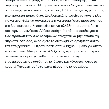
πορεία. Σας περιμένω όλους το βράδυ της Παρασκευής στο
σάρωσης συσκευών. Μπορείτε να κάνετε κλικ για να συναινέσετε
εκλογικό μας κέντρο στο Αγρίνιο, να συζητήσουμε για το
στην επεξεργασία από εμάς και τους 1538 συνεργάτες μας όπως
πως θα φέρουμε την αναγκαία αλλαγή στην
περιγράφεται παραπάνω. Εναλλακτικά, μπορείτε να κάνετε κλικ
Αιτωλοακαρνανία. Γιατί η Αιτωλοακαρνανία αξίζει καλύτερα,
για να αρνηθείτε να συναινέσετε ή να αποκτήσετε πρόσβαση σε
η Δυτική Ελλάδα αξίζει καλύτερα», τονίζει σε δήλωσή του ο
πιο λεπτομερείς πληροφορίες και να αλλάξετε τις προτιμήσεις
Κώστας Καρπέτας.
σας πριν συναινέσετε.
Λάβετε υπόψη ότι κάποια επεξεργασία
των προσωπικών σας δεδομένων ενδέχεται να μην απαιτεί τη
συγκατάθεσή σας, αλλά έχετε το δικαίωμα να αρνηθείτε αυτήν
Να σημειωθεί ότι το βράδυ της Τετάρτης 27 Σεπτεμβρίου, ο
την επεξεργασία. Οι προτιμήσεις σαςθα ισχύουν μόνο για αυτόν
υποψήφιος Περιφερειάρχης Δυτικής Ελλάδας θα μιλήσει
τον ιστότοπο. Μπορείτε να αλλάξετε τις προτιμήσεις σας ή να
στα εγκαίνια του εκλογικού κέντρου του συνδυασμού «Μαζί
ανακαλέσετε τη συγκατάθεσή σας ανά πάσα στιγμή
Αλλάζουμε – Δυτική Ελλάδα» στον Πύργο, στην πλατεία
επιστρέφοντας σε αυτόν τον ιστότοπο και κάνοντας κλικ στο
Δικαστηρίων.
κουμπί "Απορρήτου" στο κάτω μέρος της ιστοσελίδας.
- Advertisement -
LATEST NEWS