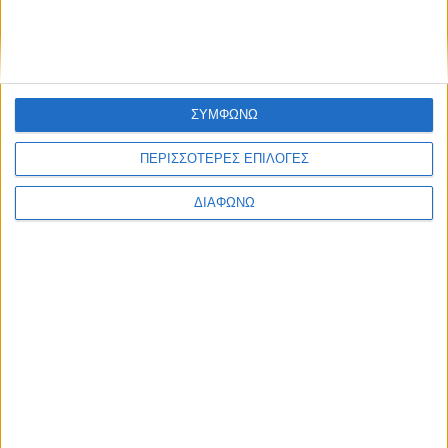
admin
-
8 Αυγούστου, 2026
ΕΠΙΚΑΙΡΟΤΗΤΑ
-4- συλλήψεις για κατοχή
ναρκωτικών ουσιών σε Λευκάδα και
ΣΥΜΦΩΝΩ
Κέρκυρα
admin
-
8 Αυγούστου, 2026
ΠΕΡΙΣΣΟΤΕΡΕΣ ΕΠΙΛΟΓΕΣ
ΠΟΛΙΤΙΚΗ
Σάκης Αρναούτογλου: Όταν η
ΔΙΑΦΩΝΩ
Μεσόγειος φτάνει τους 33 βαθμούς,
τι σημαίνει πραγματικά?
admin
-
8 Αυγούστου, 2026
ΠΟΛΙΤΙΚΗ
Τάκης Θεοδωρικάκος: «Συμβάλλουμε
στην εθνική ασφάλεια της πατρίδας
μας με νέο αναπτυξιακό καθεστώς
για την Άμυνα»
admin
-
7 Αυγούστου, 2026
ΕΠΙΚΑΙΡΟΤΗΤΑ
ΣΑΕΚ Αγρινίου: Δέκα νέες