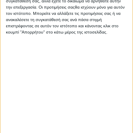
συγκατάθεσή σας, αλλά έχετε το δικαίωμα να αρνηθείτε αυτήν
την επεξεργασία. Οι προτιμήσεις σαςθα ισχύουν μόνο για αυτόν
Ο χορός ελεύθερος.
τον ιστότοπο. Μπορείτε να αλλάξετε τις προτιμήσεις σας ή να
ανακαλέσετε τη συγκατάθεσή σας ανά πάσα στιγμή
επιστρέφοντας σε αυτόν τον ιστότοπο και κάνοντας κλικ στο
- Advertisement -
κουμπί "Απορρήτου" στο κάτω μέρος της ιστοσελίδας.
LATEST NEWS
ΠΟΛΙΤΙΚΗ
Τάκης Θεοδωρικάκος: «Συμβάλλουμε στην εθνική ασφάλει
της πατρίδας μας με νέο αναπτυξιακό καθεστώς για την
Άμυνα»
admin
-
7 Αυγούστου, 2026
ΕΠΙΚΑΙΡΟΤΗΤΑ
ΣΑΕΚ Αγρινίου: Δέκα νέες ειδικότητες για το
εκπαιδευτικό έτος 2026-2027
admin
-
7 Αυγούστου, 2026
ΕΠΙΚΑΙΡΟΤΗΤΑ
Ζάκυνθος: Τι απαντά η ΕΛΑΣ για τους 8 βιασμούς
τουριστριών – «Μόνο 3 περιστατικά έχουν καταγγελθεί»