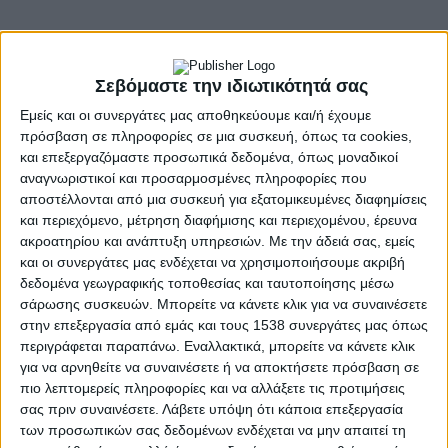
Σεβόμαστε την ιδιωτικότητά σας
Εμείς και οι συνεργάτες μας αποθηκεύουμε και/ή έχουμε
πρόσβαση σε πληροφορίες σε μια συσκευή, όπως τα cookies,
και επεξεργαζόμαστε προσωπικά δεδομένα, όπως μοναδικοί
αναγνωριστικοί και προσαρμοσμένες πληροφορίες που
- Advertisement -
αποστέλλονται από μια συσκευή για εξατομικευμένες διαφημίσεις
και περιεχόμενο, μέτρηση διαφήμισης και περιεχομένου, έρευνα
ακροατηρίου και ανάπτυξη υπηρεσιών.
Με την άδειά σας, εμείς
Ο Σύλλογος Κοκκινοβρυσητών «Η Αγία Παρασκευή» σας
και οι συνεργάτες μας ενδέχεται να χρησιμοποιήσουμε ακριβή
προσκαλεί την Κυριακή 29 Ιουνίου στο ημερήσιο
δεδομένα γεωγραφικής τοποθεσίας και ταυτοποίησης μέσω
παραδοσιακό πανηγύρι.
σάρωσης συσκευών. Μπορείτε να κάνετε κλικ για να συναινέσετε
στην επεξεργασία από εμάς και τους 1538 συνεργάτες μας όπως
Το πρωί θα τελεστεί Θεία Λειτουργία στο εκκλησάκι των Αγίων
περιγράφεται παραπάνω. Εναλλακτικά, μπορείτε να κάνετε κλικ
Αποστολών Πέτρου και Παύλου.
για να αρνηθείτε να συναινέσετε ή να αποκτήσετε πρόσβαση σε
πιο λεπτομερείς πληροφορίες και να αλλάξετε τις προτιμήσεις
Αμέσως μετά σας περιμένουμε να διασκεδάσουμε με ζωντανή
σας πριν συναινέσετε.
Λάβετε υπόψη ότι κάποια επεξεργασία
μουσική, χορό, φαγητό, κρύα μπίρα και δροσιά κάτω από τα
των προσωπικών σας δεδομένων ενδέχεται να μην απαιτεί τη
πλατάνια της πλακόστρωτης πλατείας του χωριού.