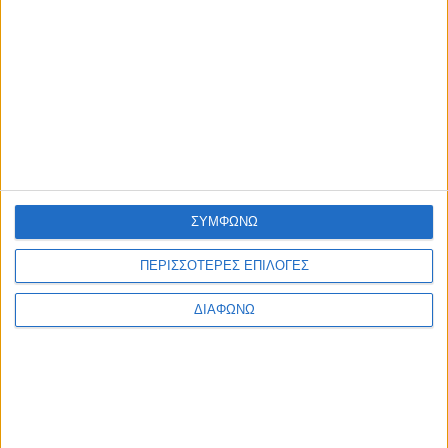
πρόσβασης στους πεζοδρόμους
admin
-
7 Αυγούστου, 2026
ΕΠΙΚΑΙΡΟΤΗΤΑ
ΠΑΣ ΙΩΝΙΚΟΣ 1980: “Mε βαθιά θλίψη αποχαιρετούμε τον
Δημήτρη Καρατσώρη”
admin
-
7 Αυγούστου, 2026
Φόρτωση περισσοτέρων
ΑΦΗΣΤΕ ΜΙΑ ΑΠΑΝΤΗΣΗ
ΣΥΜΦΩΝΩ
Σχόλιο:
ΠΕΡΙΣΣΟΤΕΡΕΣ ΕΠΙΛΟΓΕΣ
ΔΙΑΦΩΝΩ
εισάγετε το σχόλιό σας!
Όνομα:*
παρακαλώ εισάγετε το όνομά σας εδώ