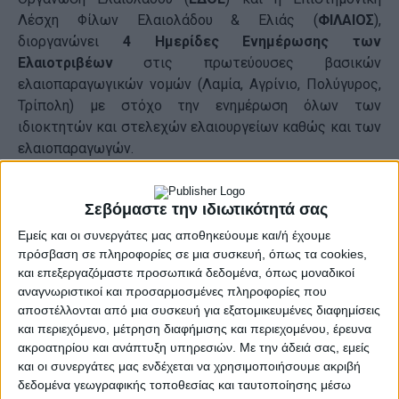
Λέσχη Φίλων Ελαιολάδου & Ελιάς (
ΦΙΛΑΙΟΣ
),
διοργανώνει
4
Ημερίδες Ενημέρωσης των
Ελαιοτριβέων
στις πρωτεύουσες βασικών
ελαιοπαραγωγικών νομών (Λαμία, Αγρίνιο, Πολύγυρος,
Τρίπολη) με στόχο την ενημέρωση όλων των
ιδιοκτητών και στελεχών ελαιουργείων καθώς και των
ελαιοπαραγωγών.
Ο
ΠΑΣΕΛ
προχωρά στην πρωτοβουλία ενημέρωσης και
Σεβόμαστε την ιδιωτικότητά σας
γενικότερης ενίσχυσης του κλάδου των
ελαιοτριβέων
,
της επεξεργασίας & παραγωγής ελαιολάδου, αλλά
Εμείς και οι συνεργάτες μας αποθηκεύουμε και/ή έχουμε
πρόσβαση σε πληροφορίες σε μια συσκευή, όπως τα cookies,
ταυτόχρονα και των
ελαιοπαραγωγών
, με
και επεξεργαζόμαστε προσωπικά δεδομένα, όπως μοναδικοί
παράλληλους στόχους την καταγραφή των συλλογικών
αναγνωριστικοί και προσαρμοσμένες πληροφορίες που
προβλημάτων, την ενημέρωση για θέματα ορθών
αποστέλλονται από μια συσκευή για εξατομικευμένες διαφημίσεις
γεωργικών πρακτικών και κινδύνων από επιμολυντές
και περιεχόμενο, μέτρηση διαφήμισης και περιεχομένου, έρευνα
(
MOSH
–
MOAH
κλπ), τις διαδικασίες βελτίωσης της
ακροατηρίου και ανάπτυξη υπηρεσιών.
Με την άδειά σας, εμείς
ποιότητας, τις αλλαγές στην ισχύουσα φορολογική
και οι συνεργάτες μας ενδέχεται να χρησιμοποιήσουμε ακριβή
νομοθεσία της παραγωγής και διακίνησης ελαιολάδων
δεδομένα γεωγραφικής τοποθεσίας και ταυτοποίησης μέσω