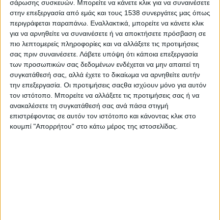
σάρωσης συσκευών. Μπορείτε να κάνετε κλικ για να συναινέσετε
(Ηλεκτρονική διακίνηση-ψηφιακό Δελτίο Αποστολής/
στην επεξεργασία από εμάς και τους 1538 συνεργάτες μας όπως
Διακίνησης, καταχωρήσεις στο Ελαιοκομικό Μητρώο
περιγράφεται παραπάνω. Εναλλακτικά, μπορείτε να κάνετε κλικ
κλπ), την αξιοποίηση
του αγροτουρισμού
και τ
ην
για να αρνηθείτε να συναινέσετε ή να αποκτήσετε πρόσβαση σε
θεσμοθέτηση (από το Υπ. Τουρισμού) της αναγνώρισης
πιο λεπτομερείς πληροφορίες και να αλλάξετε τις προτιμήσεις
επισκέψιμων ελαιουργείων κλπ.
σας πριν συναινέσετε.
Λάβετε υπόψη ότι κάποια επεξεργασία
των προσωπικών σας δεδομένων ενδέχεται να μην απαιτεί τη
συγκατάθεσή σας, αλλά έχετε το δικαίωμα να αρνηθείτε αυτήν
Τα
ελαιοτριβεία
αποτελούν βασικό πυλώνα της
την επεξεργασία. Οι προτιμήσεις σαςθα ισχύουν μόνο για αυτόν
αγροτικής και αγροδιατροφικής οικονομίας της χώρας
τον ιστότοπο. Μπορείτε να αλλάξετε τις προτιμήσεις σας ή να
μας. Δεν είναι μόνο εγκαταστάσεις επεξεργασίας ελιάς,
ανακαλέσετε τη συγκατάθεσή σας ανά πάσα στιγμή
αλλά και κόμβοι τεχνογνωσίας, πολιτιστικής
επιστρέφοντας σε αυτόν τον ιστότοπο και κάνοντας κλικ στο
κληρονομιάς και βιώσιμης ανάπτυξης. Μέσα από τη
κουμπί "Απορρήτου" στο κάτω μέρος της ιστοσελίδας.
διαρκή αναβάθμιση της τεχνολογίας, της ποιότητας
παραγωγής και των περιβαλλοντικών πρακτικών, τα
σύγχρονα ελαιοτριβεία μπορούν να ανταποκριθούν στις
απαιτήσεις της διεθνούς αγοράς, προσδίδοντας
προστιθέμενη αξία στο ελληνικό ελαιόλαδο, ενώ πολλά
έχουν παράλληλη δραστηριότητα και τυποποίησης,
εμπορίας και εξαγωγής ελαιολάδων.