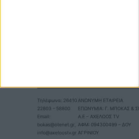
φορά που θα σχολιάσω.
ΕΠΙΚΟΙΝΩΝΙΑ
ΤΑΥΤΟΤΗΤΑ
Τηλέφωνα: 26410
ΑΝΩΝΥΜΗ ΕΤΑΙΡΕΙΑ
22803 - 58800
ΕΠΩΝΥΜΙΑ: Γ. ΜΠΟΚΑΣ & Σ
Email:
Α.Ε – ΑΧΕΛΩΟΣ TV
bokas@otenet.gr,
ΑΦΜ: 094300499 – ΔΟΥ
info@axeloostv.gr
ΑΓΡΙΝΙΟΥ