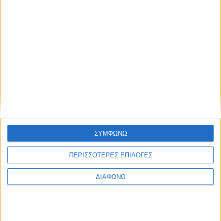
ΣΥΜΦΩΝΩ
RELATED NEWS
ΠΕΡΙΣΣΟΤΕΡΕΣ ΕΠΙΛΟΓΕΣ
ΟΡΘΟΔΟΞΙΑ
ΔΙΑΦΩΝΩ
Λαμπρή πανήγυρη στη Ναύπακτο – Η
Ιερά Μονή Μεταμορφώσεως
πορεύεται προς τα 50 χρόνια
ιστορίας της
admin
-
9 Αυγούστου, 2026