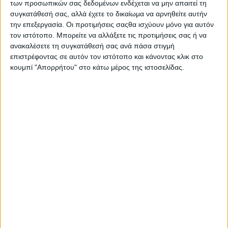
των προσωπικών σας δεδομένων ενδέχεται να μην απαιτεί τη
Τζόναθαν Πράις
συγκατάθεσή σας, αλλά έχετε το δικαίωμα να αρνηθείτε αυτήν
την επεξεργασία. Οι προτιμήσεις σαςθα ισχύουν μόνο για αυτόν
Δείτε το trailer :
https://flix.gr/cinema/the-penguin-lessons-
τον ιστότοπο. Μπορείτε να αλλάξετε τις προτιμήσεις σας ή να
ανακαλέσετε τη συγκατάθεσή σας ανά πάσα στιγμή
review.html
επιστρέφοντας σε αυτόν τον ιστότοπο και κάνοντας κλικ στο
κουμπί "Απορρήτου" στο κάτω μέρος της ιστοσελίδας.
Κάθε Κυριακή και Τετάρτη δύο εισιτήρια στην τιμή του ενός.
Η τιμή των εισιτηρίων είναι :
ΚΑΝΟΝΙΚΟ 6€
ΜΑΘΗΤΙΚΟ – ΦΟΙΤΗΤΙΚΟ – ΑΝΕΡΓΩΝ – ΠΟΛΥΤΕΚΝΩΝ –
ΑΜΕΑ (με την επίδειξη κάρτας ) 4€
- Advertisement -
LATEST NEWS