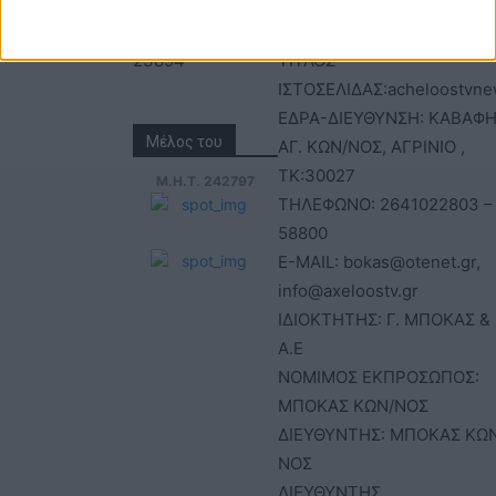
info@axeloostv.gr
ΑΓΡΙΝΙΟΥ
Φαξ: 26410
ΑΡΙΘΜΟΣ ΓΕΜΗ: 02734051
23894
ΤΙΤΛΟΣ
ΙΣΤΟΣΕΛΙΔΑΣ:acheloostvne
ΕΔΡΑ-ΔΙΕΥΘΥΝΣΗ: ΚΑΒΑΦΗ
Μέλος του
ΑΓ. ΚΩΝ/ΝΟΣ, ΑΓΡΙΝΙΟ ,
ΤΚ:30027
Μ.Η.Τ. 242797
ΤΗΛΕΦΩΝΟ: 2641022803 –
58800
E-MAIL: bokas@otenet.gr,
info@axeloostv.gr
ΙΔΙΟΚΤΗΤΗΣ: Γ. ΜΠΟΚΑΣ & 
Α.Ε
ΝΟΜΙΜΟΣ ΕΚΠΡΟΣΩΠΟΣ:
ΜΠΟΚΑΣ ΚΩΝ/ΝΟΣ
ΔΙΕΥΘΥΝΤΗΣ: ΜΠΟΚΑΣ ΚΩ
ΝΟΣ
ΔΙΕΥΘΥΝΤΗΣ