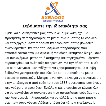
Aπό Πέμπτη 18 Σεπτεμβρίου έως Κυριακή 21 Σεπτεμβρίου
2025
Σεβόμαστε την ιδιωτικότητά σας
στις 9:30 μ.μ. καθημερινά
Εμείς και οι συνεργάτες μας αποθηκεύουμε και/ή έχουμε
πρόσβαση σε πληροφορίες σε μια συσκευή, όπως τα cookies,
Δεκαετία του 1970. Ο Τομ Μισέλ, ένας Άγγλος δάσκαλος που
και επεξεργαζόμαστε προσωπικά δεδομένα, όπως μοναδικοί
ταξιδεύει μέχρι την Αργεντινή για να δουλέψει σε ένα σχολείο, βλέπει
αναγνωριστικοί και προσαρμοσμένες πληροφορίες που
τη ζωή του να αλλάζει ριζικά όταν γίνεται φίλος με έναν μικρό
αποστέλλονται από μια συσκευή για εξατομικευμένες διαφημίσεις
πιγκουίνο που θα του διδάξει τα σημαντικότερα μαθήματα της ζωής.
και περιεχόμενο, μέτρηση διαφήμισης και περιεχομένου, έρευνα
ακροατηρίου και ανάπτυξη υπηρεσιών.
Με την άδειά σας, εμείς
Σκηνοθεσία:
Πίτερ Κατάνεο
και οι συνεργάτες μας ενδέχεται να χρησιμοποιήσουμε ακριβή
δεδομένα γεωγραφικής τοποθεσίας και ταυτοποίησης μέσω
σάρωσης συσκευών. Μπορείτε να κάνετε κλικ για να συναινέσετε
Μοντάζ:
Ρόμπιν Πίτερς
στην επεξεργασία από εμάς και τους 1538 συνεργάτες μας όπως
περιγράφεται παραπάνω. Εναλλακτικά, μπορείτε να κάνετε κλικ
Μουσική:
Φεντερίκο Γιουσίντ
για να αρνηθείτε να συναινέσετε ή να αποκτήσετε πρόσβαση σε
πιο λεπτομερείς πληροφορίες και να αλλάξετε τις προτιμήσεις
Πρωταγωνιστούν:
Στιβ Κούγκαν, Βίβιαν Ελ Τζάμπερ,
σας πριν συναινέσετε.
Λάβετε υπόψη ότι κάποια επεξεργασία
Αλφονσίνα Καρότσιο, Μπιόρν Γκούσταφσον, Ντέιβιντ Ερέρο,