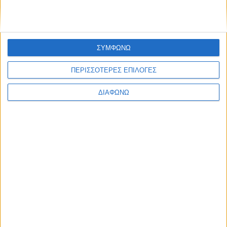
admin
-
5 Αυγούστου, 2026
ΠΟΛΙΤΙΣΜΟΣ
Στις 8 και 9 Αυγούστου τα
ΣΥΜΦΩΝΩ
«Καραϊσκάκεια 2026» στο Πετροχώρι
Θέρμου
ΠΕΡΙΣΣΟΤΕΡΕΣ ΕΠΙΛΟΓΕΣ
admin
-
5 Αυγούστου, 2026
ΔΙΑΦΩΝΩ
ΑΘΛΗΤΙΚΑ
«Πακέτο» στην Ελλάδα για τον
Παναιτωλικό Νακάμπα και Τζενεπό
admin
-
5 Αυγούστου, 2026
ΕΠΙΚΑΙΡΟΤΗΤΑ
Έκθεση φωτογραφιών του Νίκου
Αλιάγα στο Μουσείο Άλατος
admin
-
5 Αυγούστου, 2026
ΟΡΘΟΔΟΞΙΑ
Πανηγυρίζει το Ιερό Παρεκκλήσιο
Μεταμορφώσεως του Σωτήρος,