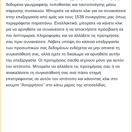
δεδομένα γεωγραφικής τοποθεσίας και ταυτοποίησης μέσω
σάρωσης συσκευών. Μπορείτε να κάνετε κλικ για να συναινέσετε
στην επεξεργασία από εμάς και τους 1538 συνεργάτες μας όπως
περιγράφεται παραπάνω. Εναλλακτικά, μπορείτε να κάνετε κλικ
για να αρνηθείτε να συναινέσετε ή να αποκτήσετε πρόσβαση σε
πιο λεπτομερείς πληροφορίες και να αλλάξετε τις προτιμήσεις
σας πριν συναινέσετε.
Λάβετε υπόψη ότι κάποια επεξεργασία
των προσωπικών σας δεδομένων ενδέχεται να μην απαιτεί τη
συγκατάθεσή σας, αλλά έχετε το δικαίωμα να αρνηθείτε αυτήν
την επεξεργασία. Οι προτιμήσεις σαςθα ισχύουν μόνο για αυτόν
τον ιστότοπο. Μπορείτε να αλλάξετε τις προτιμήσεις σας ή να
- Advertisement -
ανακαλέσετε τη συγκατάθεσή σας ανά πάσα στιγμή
επιστρέφοντας σε αυτόν τον ιστότοπο και κάνοντας κλικ στο
κουμπί "Απορρήτου" στο κάτω μέρος της ιστοσελίδας.
Η “Διέξοδος” συνεχίζοντας την πολυσχιδή δραστηριότητά της,
συμμετέχοντας στο έτος Βύρωνος και Φιλελληνισμού, που
φέτος γιορτάζει η χώρα μας, σαν ελάχιστη συνεισφορά στον
εορτασμό αυτό, προέβη στις 26/4/2024 στην έκδοση και
κυκλοφορία ενός νέου της βιβλίου.