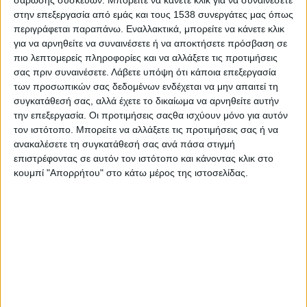
στην επεξεργασία από εμάς και τους 1538 συνεργάτες μας όπως
περιγράφεται παραπάνω. Εναλλακτικά, μπορείτε να κάνετε κλικ
Η Περιφέρεια Δυτικής Ελλάδας μαζί με την
για να αρνηθείτε να συναινέσετε ή να αποκτήσετε πρόσβαση σε
Αγροδιατροφική Σύμπραξη ΠΔΕ και το Επιμελητήριο
πιο λεπτομερείς πληροφορίες και να αλλάξετε τις προτιμήσεις
Αιτωλοακαρνανίας συμμετείχαν στην Διεθνή Οικονομική
σας πριν συναινέσετε.
Λάβετε υπόψη ότι κάποια επεξεργασία
Έκθεση Μόσταρ 2024 «International Economy Fair Mostar
των προσωπικών σας δεδομένων ενδέχεται να μην απαιτεί τη
2024».
συγκατάθεσή σας, αλλά έχετε το δικαίωμα να αρνηθείτε αυτήν
την επεξεργασία. Οι προτιμήσεις σαςθα ισχύουν μόνο για αυτόν
Η έκθεση πραγματοποιήθηκε από 16 έως 20 Απριλίου 2024 στο
τον ιστότοπο. Μπορείτε να αλλάξετε τις προτιμήσεις σας ή να
Mostar Expo Center, στο Μόσταρ της Βοσνίας Ερζεγοβίνης και
ανακαλέσετε τη συγκατάθεσή σας ανά πάσα στιγμή
αποτελεί τη μεγαλύτερη Έκθεση οικονομικού -επιχειρηματικού
επιστρέφοντας σε αυτόν τον ιστότοπο και κάνοντας κλικ στο
ενδιαφέροντος στα Δυτικά Βαλκάνια.
κουμπί "Απορρήτου" στο κάτω μέρος της ιστοσελίδας.
Το κοινό περίπτερο της ΠΔΕ, της Αγροδιατροφικής Σύμπραξης
ΠΔΕ και του Επιμελητηρίου Αιτωλοακαρνανίας, επισκέφτηκαν
κατά τη διάρκεια της έκθεσης, ο Κροάτης Πρωθυπουργός
Αντρέι Πλένκοβιτς, ο Προέδρος του Φόρουμ των
Επιμελητηρίων Αδριατικής και Ιονίου και Προέδρος του
Επιμελητηρίου της Περιφέρειας της Μάρκε Gino Sabatini καθώς
και ο Αντιπρόεδρος του Οικονομικού Επιμελητηρίου του
Μαυροβουνίου Pavle Radovanovic.