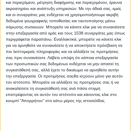
και περιεχόμενο, μέτρηση διαφήμισης και περιεχομένου, έρευνα
ακροατηρίου και ανάπτυξη υπηρεσιών.
Με την άδειά σας, εμείς
και οι συνεργάτες μας ενδέχεται να χρησιμοποιήσουμε ακριβή
δεδομένα γεωγραφικής τοποθεσίας και ταυτοποίησης μέσω
σάρωσης συσκευών. Μπορείτε να κάνετε κλικ για να συναινέσετε
στην επεξεργασία από εμάς και τους 1538 συνεργάτες μας όπως
περιγράφεται παραπάνω. Εναλλακτικά, μπορείτε να κάνετε κλικ
για να αρνηθείτε να συναινέσετε ή να αποκτήσετε πρόσβαση σε
πιο λεπτομερείς πληροφορίες και να αλλάξετε τις προτιμήσεις
σας πριν συναινέσετε.
Λάβετε υπόψη ότι κάποια επεξεργασία
των προσωπικών σας δεδομένων ενδέχεται να μην απαιτεί τη
συγκατάθεσή σας, αλλά έχετε το δικαίωμα να αρνηθείτε αυτήν
- Advertisement -
την επεξεργασία. Οι προτιμήσεις σαςθα ισχύουν μόνο για αυτόν
τον ιστότοπο. Μπορείτε να αλλάξετε τις προτιμήσεις σας ή να
ανακαλέσετε τη συγκατάθεσή σας ανά πάσα στιγμή
Η Περιφέρεια Δυτικής Ελλάδας συμμετείχε στην 4η
επιστρέφοντας σε αυτόν τον ιστότοπο και κάνοντας κλικ στο
Διαπεριφερειακή Συνάντηση του ευρωπαϊκού έργου
κουμπί "Απορρήτου" στο κάτω μέρος της ιστοσελίδας.
YESVolunteer, που πραγματοποιήθηκε στις 10, 11 και 12 Ιουνίου
2025, στη Ρίγα της Λετονίας. Το έργο υλοποιείται στο πλαίσιο
του προγράμματος Interreg Europe, με τη συμμετοχή δημόσιων
φορέων και οργανώσεων από πολλές ευρωπαϊκές