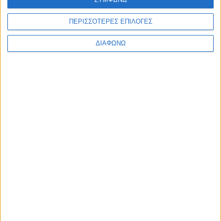
ΠΕΡΙΣΣΟΤΕΡΕΣ ΕΠΙΛΟΓΕΣ
ΔΙΑΦΩΝΩ
RELATED NEWS
ΠΟΛΙΤΙΚΗ
Τάκης Θεοδωρικάκος: «Συμβάλλουμε
στην εθνική ασφάλεια της πατρίδας
μας με νέο αναπτυξιακό καθεστώς
για την Άμυνα»
admin
-
7 Αυγούστου, 2026
ΕΠΙΚΑΙΡΟΤΗΤΑ
ΣΑΕΚ Αγρινίου: Δέκα νέες
ειδικότητες για το εκπαιδευτικό
έτος 2026-2027
admin
-
7 Αυγούστου, 2026