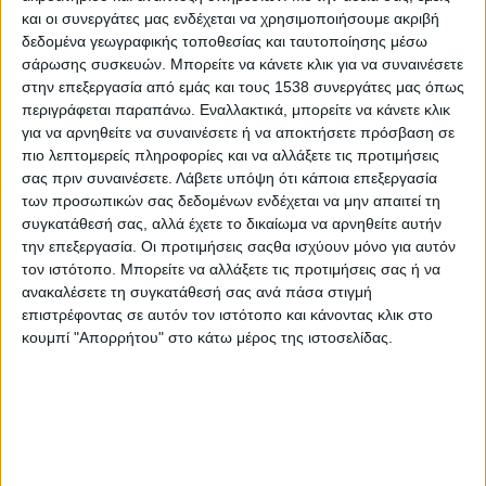
στην Περιφέρεια από το 2019 μέχρι σήμερα, δεν αποσκοπεί μόνο στο να
και οι συνεργάτες μας ενδέχεται να χρησιμοποιήσουμε ακριβή
καλυφθούν τα ελλείμματα των προηγούμενων ετών, αλλά στο να βρεθεί η
δεδομένα γεωγραφικής τοποθεσίας και ταυτοποίησης μέσω
Δυτική Ελλάδα στην πρώτη γραμμή των ευρωπαϊκών περιφερειών, ως
σάρωσης συσκευών. Μπορείτε να κάνετε κλικ για να συναινέσετε
στην επεξεργασία από εμάς και τους 1538 συνεργάτες μας όπως
ισότιμος συνομιλητής και συνδιαμορφωτής ενός βιώσιμου μέλλοντος, στο
περιγράφεται παραπάνω. Εναλλακτικά, μπορείτε να κάνετε κλικ
κέντρο του οποίου υπάρχει ο πολίτης. «
Αποτελεί βαθιά πεποίθησή μας ότι
για να αρνηθείτε να συναινέσετε ή να αποκτήσετε πρόσβαση σε
καμία αναπτυξιακή στρατηγική δεν μπορεί να πετύχει εάν δεν γίνεται για
πιο λεπτομερείς πληροφορίες και να αλλάξετε τις προτιμήσεις
τον πολίτη, με τον πολίτη συμμέτοχο»
επεσήμανε χαρακτηριστικά ο κ.
σας πριν συναινέσετε.
Λάβετε υπόψη ότι κάποια επεξεργασία
Φαρμάκης.
των προσωπικών σας δεδομένων ενδέχεται να μην απαιτεί τη
συγκατάθεσή σας, αλλά έχετε το δικαίωμα να αρνηθείτε αυτήν
την επεξεργασία. Οι προτιμήσεις σαςθα ισχύουν μόνο για αυτόν
Ακόμα, ο Περιφερειάρχης ανέφερε ότι ο στρατηγικός σχεδιασμός της
τον ιστότοπο. Μπορείτε να αλλάξετε τις προτιμήσεις σας ή να
Περιφέρειας Δυτικής Ελλάδας, αποτελεί επί της ουσίας, ένα απτό και
ανακαλέσετε τη συγκατάθεσή σας ανά πάσα στιγμή
πλήρως υλοποιήσιμο πρόγραμμα που δείχνει ότι η επιλογή της
επιστρέφοντας σε αυτόν τον ιστότοπο και κάνοντας κλικ στο
Περιφερειακής Αρχής για πράξεις και άμεσα αποτελέσματα, είναι
κουμπί "Απορρήτου" στο κάτω μέρος της ιστοσελίδας.
ξεκάθαρη. «
Δεν είμαστε εδώ για να διαμορφώνουμε καταλόγους καλών
προθέσεων, ούτε να προσθέτουμε αόριστες υποσχέσεις. Όλα αυτά ανήκουν
στις συνταγές που οδήγησαν τη Δυτική Ελλάδα σε μεγάλη υστέρηση και
αποτελούν τους μεγάλους εχθρούς της δικής μας τακτικής»
, τόνισε μεταξύ
άλλων.