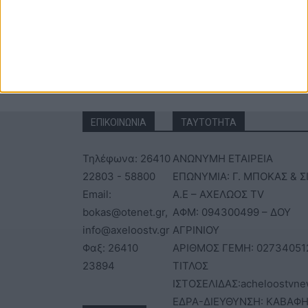
ΕΠΙΚΟΙΝΩΝΙΑ
ΤΑΥΤΟΤΗΤΑ
Τηλέφωνα: 26410
ΑΝΩΝΥΜΗ ΕΤΑΙΡΕΙΑ
22803 - 58800
ΕΠΩΝΥΜΙΑ: Γ. ΜΠΟΚΑΣ & Σ
Email:
Α.Ε – ΑΧΕΛΩΟΣ TV
bokas@otenet.gr,
ΑΦΜ: 094300499 – ΔΟΥ
info@axeloostv.gr
ΑΓΡΙΝΙΟΥ
Φαξ: 26410
ΑΡΙΘΜΟΣ ΓΕΜΗ: 02734051
23894
ΤΙΤΛΟΣ
ΙΣΤΟΣΕΛΙΔΑΣ:acheloostvne
ΕΔΡΑ-ΔΙΕΥΘΥΝΣΗ: ΚΑΒΑΦΗ