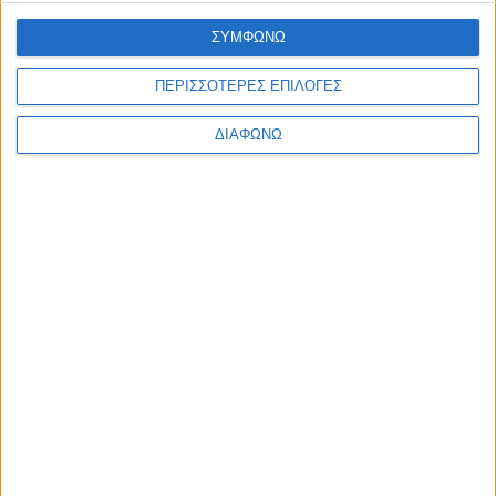
ΠΑΣ ΙΩΝΙΚΟΣ 1980: “Mε βαθιά θλίψη αποχαιρετούμε τον
Δημήτρη Καρατσώρη”
ΣΥΜΦΩΝΩ
admin
-
7 Αυγούστου, 2026
Φόρτωση περισσοτέρων
ΠΕΡΙΣΣΟΤΕΡΕΣ ΕΠΙΛΟΓΕΣ
ΔΙΑΦΩΝΩ
ΑΦΗΣΤΕ ΜΙΑ ΑΠΑΝΤΗΣΗ
Σχόλιο:
εισάγετε το σχόλιό σας!
Όνομα:*
παρακαλώ εισάγετε το όνομά σας εδώ
Email:*
έχετε εισάγει εσφαλμένη διεύθυνση ηλεκτρονικού ταχυδρομείου!
παρακαλώ εισάγετε εδώ την ηλεκτρονική σας διεύθυνση
Ιστοσελίδα: