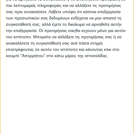
πιο λεπτομερείς πληροφορίες και να αλλάξετε τις προτιμήσεις
σας πριν συναινέσετε.
Λάβετε υπόψη ότι κάποια επεξεργασία
- Advertisement -
των προσωπικών σας δεδομένων ενδέχεται να μην απαιτεί τη
συγκατάθεσή σας, αλλά έχετε το δικαίωμα να αρνηθείτε αυτήν
την επεξεργασία. Οι προτιμήσεις σαςθα ισχύουν μόνο για αυτόν
τον ιστότοπο. Μπορείτε να αλλάξετε τις προτιμήσεις σας ή να
Ο Δήμος Ναυπακτίας στο πλαίσιο του Προγράμματος των
ανακαλέσετε τη συγκατάθεσή σας ανά πάσα στιγμή
Πολιτιστικών Εκδηλώσεων που πραγματοποιεί για το
επιστρέφοντας σε αυτόν τον ιστότοπο και κάνοντας κλικ στο
Καλοκαίρι του 2025, προσκαλεί όλες και όλους στη μεγάλη
κουμπί "Απορρήτου" στο κάτω μέρος της ιστοσελίδας.
συναυλία με την αγαπημένη καλλιτέχνιδα Μελίνα Ασλανίδου την
Κυριακή, 17 Αυγούστου και ώρα 21:00’ στην παραλία Ψανής
(Πλαζ Ναυπάκτου)!
Η Μελίνα Ασλανίδου, μία από τις σπουδαιότερες
τραγουδίστριες της γενιάς της, έρχεται στην Ναύπακτο με την
μπάντα της για ένα ξεχωριστό μουσικό πρόγραμμα!
Με την ιδιαίτερη και μαγική φωνή της θα μας ταξιδέψει με νέες
και παλιές επιτυχίες της, αλλά και τραγούδια που αγαπάμε και
μας κάνουν να ονειρευόμαστε.