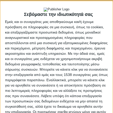
Στον Ιερό Μητροπολιτικό Ναό Ζωοδόχου Πηγής Αγρινίου
Σεβόμαστε την ιδιωτικότητά σας
χοροστάτησε σήμερα, Μεγάλη Παρασκευή, 18 Απριλίου
2025, στην ακολουθία του Επιταφίου Θρήνου ο
Εμείς και οι συνεργάτες μας αποθηκεύουμε και/ή έχουμε
Σεβασμιώτατος Μητροπολίτης Αιτωλίας και Ακαρνανίας
πρόσβαση σε πληροφορίες σε μια συσκευή, όπως τα cookies,
κ. Δαμασκηνός.
και επεξεργαζόμαστε προσωπικά δεδομένα, όπως μοναδικοί
αναγνωριστικοί και προσαρμοσμένες πληροφορίες που
Ο Σεβασμιώτατος έψαλλε τα Εγκώμια ενώπιον του Ιερού
αποστέλλονται από μια συσκευή για εξατομικευμένες διαφημίσεις
Επιταφίου και ακολούθησε η έξοδος και η περιφορά του Ιερού
και περιεχόμενο, μέτρηση διαφήμισης και περιεχομένου, έρευνα
Επιταφίου με κατεύθυνση την κεντρική πλατεία της πόλεως,
ακροατηρίου και ανάπτυξη υπηρεσιών.
Με την άδειά σας, εμείς
όπου μέσα σε κατανυκτική ατμόσφαιρα, υπό τους πένθιμους
και οι συνεργάτες μας ενδέχεται να χρησιμοποιήσουμε ακριβή
ήχους της Φιλαρμονικής του Δήμου Αγρινίου,
δεδομένα γεωγραφικής τοποθεσίας και ταυτοποίησης μέσω
πραγματοποιήθηκε η συνάντηση των Επιταφίων των πέντε
σάρωσης συσκευών. Μπορείτε να κάνετε κλικ για να συναινέσετε
κεντρικών Ενοριών της πόλεως.
στην επεξεργασία από εμάς και τους 1538 συνεργάτες μας όπως
περιγράφεται παραπάνω. Εναλλακτικά, μπορείτε να κάνετε κλικ
Στη δέηση που τελέσθηκε προεξήρχε ο Σεβασμιώτατος, ο
για να αρνηθείτε να συναινέσετε ή να αποκτήσετε πρόσβαση σε
οποίος στο μήνυμα του προς τους πιστούς, που κατέκλυσαν την
πιο λεπτομερείς πληροφορίες και να αλλάξετε τις προτιμήσεις
πλατεία και τους γύρω δρόμους συμμετέχοντας με κατάνυξη
σας πριν συναινέσετε.
Λάβετε υπόψη ότι κάποια επεξεργασία
στη λιτάνευση των Επιταφίων, ανέφερε τα εξής:
των προσωπικών σας δεδομένων ενδέχεται να μην απαιτεί τη
συγκατάθεσή σας, αλλά έχετε το δικαίωμα να αρνηθείτε αυτήν
«”
Εκείνος ο πλάνος
”
την επεξεργασία. Οι προτιμήσεις σαςθα ισχύουν μόνο για αυτόν