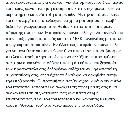
αποστέλλονται από μια συσκευή για εξατομικευμένες διαφημίσεις
και περιεχόμενο, μέτρηση διαφήμισης και περιεχομένου, έρευνα
Το Μεσολόγγι ακούστηκε ηχηρά στην «καρδιά» της Ευρώπης
ακροατηρίου και ανάπτυξη υπηρεσιών.
Με την άδειά σας, εμείς
και οι συνεργάτες μας ενδέχεται να χρησιμοποιήσουμε ακριβή
Ως ένα κορυφαίο ιστορικό γεγονός, διεθνούς εμβέλειας,
δεδομένα γεωγραφικής τοποθεσίας και ταυτοποίησης μέσω
αναγνωρίστηκε η Έξοδος του Μεσολογγίου στην τιμητική
σάρωσης συσκευών. Μπορείτε να κάνετε κλικ για να συναινέσετε
εκδήλωση που πραγματοποιήθηκε στο Ευρωπαϊκό Κοινοβούλιο
στην επεξεργασία από εμάς και τους 1538 συνεργάτες μας όπως
στις Βρυξέλλες την Τρίτη, 18 Νοεμβρίου 2025. Κατά την ομιλία
περιγράφεται παραπάνω. Εναλλακτικά, μπορείτε να κάνετε κλικ
του στο σώμα των Ευρωβουλευτών, ο Δήμαρχος Ιερής Πόλης
για να αρνηθείτε να συναινέσετε ή να αποκτήσετε πρόσβαση σε
Μεσολογγίου, Σπυρίδων Διαμαντόπουλος, χαρακτήρισε το
πιο λεπτομερείς πληροφορίες και να αλλάξετε τις προτιμήσεις
σας πριν συναινέσετε.
Λάβετε υπόψη ότι κάποια επεξεργασία
Μεσολόγγι ως ένα «διαχρονικό σημείο αναφοράς ιδανικών και
των προσωπικών σας δεδομένων ενδέχεται να μην απαιτεί τη
πανανθρώπινων αξιών», ενώ επισήμανε ότι η ηρωική θυσία της
συγκατάθεσή σας, αλλά έχετε το δικαίωμα να αρνηθείτε αυτήν
Εξόδου αποτελεί «τη μεγαλύτερη πνευματική νίκη του Αγώνα».
την επεξεργασία. Οι προτιμήσεις σαςθα ισχύουν μόνο για αυτόν
τον ιστότοπο. Μπορείτε να αλλάξετε τις προτιμήσεις σας ή να
Η εκδήλωση άνοιξε με βίντεο-φόρο τιμής στον αείμνηστο
ανακαλέσετε τη συγκατάθεσή σας ανά πάσα στιγμή
εικονολήπτη Γιώργο Παυλάκη, ενώ στη συνέχεια προβλήθηκε
επιστρέφοντας σε αυτόν τον ιστότοπο και κάνοντας κλικ στο
βιντεοσκοπημένο μήνυμα του Δρ. Mark Mazower, Καθηγητή
κουμπί "Απορρήτου" στο κάτω μέρος της ιστοσελίδας.
Ιστορίας στο Πανεπιστήμιο Columbia της Νέας Υόρκης, ο οποίος
αναφέρθηκε στην Έξοδο του Μεσολογγίου ως «ένα από τα πιο
ξεκάθαρα παραδείγματα συλλογικής τόλμης, αυτοθυσίας και