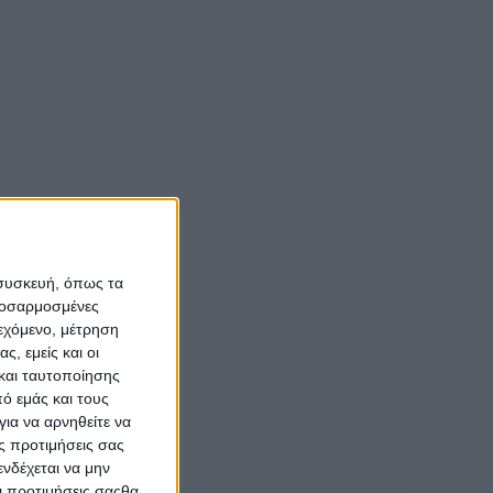
ό χωροταξικό, την
ακτίας πρωτοπορεί
.Πε.» με βασικούς
διαχειριζόμαστε τα
 να καλύψουμε τις
μαστε προγράμματα
κής κοινωνίας
».
 συσκευή, όπως τα
προσαρμοσμένες
ιεχόμενο, μέτρηση
ς, εμείς και οι
και ταυτοποίησης
ό εμάς και τους
ια να αρνηθείτε να
ς προτιμήσεις σας
νδέχεται να μην
Οι προτιμήσεις σαςθα