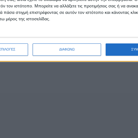
τόν τον ιστότοπο. Μπορείτε να αλλάξετε τις προτιμήσεις σας ή να ανακα
 πάσα στιγμή επιστρέφοντας σε αυτόν τον ιστότοπο και κάνοντας κλι
ω μέρος της ιστοσελίδας.
ΕΠΙΛΟΓΕΣ
ΔΙΑΦΩΝΩ
ΣΥ