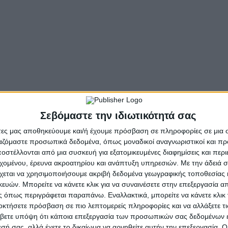
ως προς τις ανανεώσιμες πηγές ενέργειας, το ενεργειακ
ώπιση της υψηλής φορολόγησης και της ανεργίας.
 θέμα των Ενεργειακών Κοινοτήτων, καθώς ο Δήμος Ναυπ
 της δικής του «Ενεργειακής Κοινότητας Ναυπακτίας Συν
.Γκίζας «
σκοπός μας είναι να φτάσουμε στο σημείο να αυτο
αναπτυξιακοί. Κύριο μέλημα και προτεραιότητά μας είναι
των Νομικών Προσώπων του δήμου, αλλά και να διαχειριζό
Σεβόμαστε την ιδιωτικότητά σας
οικονομώντας σημαντικά ποσά πάντα προς όφελος της τοπι
άτες μας αποθηκεύουμε και/ή έχουμε πρόσβαση σε πληροφορίες σε μια
- Advertisement -
ργαζόμαστε προσωπικά δεδομένα, όπως μοναδικοί αναγνωριστικοί και 
στέλλονται από μια συσκευή για εξατομικευμένες διαφημίσεις και περ
εχομένου, έρευνα ακροατηρίου και ανάπτυξη υπηρεσιών.
Με την άδειά σα
χεται να χρησιμοποιήσουμε ακριβή δεδομένα γεωγραφικής τοποθεσίας 
ών. Μπορείτε να κάνετε κλικ για να συναινέσετε στην επεξεργασία απ
 όπως περιγράφεται παραπάνω. Εναλλακτικά, μπορείτε να κάνετε κλικ γ
οκτήσετε πρόσβαση σε πιο λεπτομερείς πληροφορίες και να αλλάξετε τι
βετε υπόψη ότι κάποια επεξεργασία των προσωπικών σας δεδομένων ε
εσή σας, αλλά έχετε το δικαίωμα να αρνηθείτε αυτήν την επεξεργασία. 