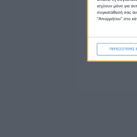
admin
-
7 Αυγούστου, 2026
ισχύουν μόνο για αυ
συγκατάθεσή σας ανά
"Απορρήτου" στο κάτ
ΕΠΙΚΑΙΡΟΤΗΤΑ
ΣΑΕΚ Αγρινίου: Δέκα νέες ειδικότητες για το
εκπαιδευτικό έτος 2026-2027
7 Αυγούστου, 2026
ΠΕΡΙΣΣΟΤΕΡΕΣ 
ΕΠΙΚΑΙΡΟΤΗΤΑ
Ζάκυνθος: Τι απαντά η ΕΛΑΣ για τους 8
βιασμούς τουριστριών – «Μόνο 3
περιστατικά έχουν καταγγελθεί»
7 Αυγούστου, 2026
ΓΕΓΟΝΟΤΑ
Ορκωμοσία νέου υπαλλήλου στην
Αποκεντρωμένη Διοίκηση Πελοποννήσου,
Δυτικής Ελλάδας και Ιονίου
7 Αυγούστου, 2026
- Advertisement -