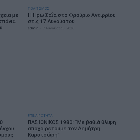
ΠΟΛΙΤΙΣΜΟΣ
χεια με
Η Ηρώ Σαΐα στο Φρούριο Αντιρρίου
σπάνια
στις 17 Αυγούστου
υ
admin
-
7 Αυγούστου, 2026
ΕΠΙΚΑΙΡΟΤΗΤΑ
10
ΠΑΣ ΙΩΝΙΚΟΣ 1980: “Mε βαθιά θλίψη
λέγχου
αποχαιρετούμε τον Δημήτρη
όμους
Καρατσώρη”