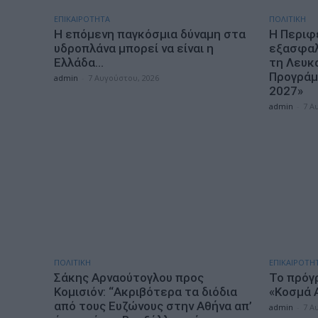
ΕΠΙΚΑΙΡΟΤΗΤΑ
ΠΟΛΙΤΙΚΗ
Η επόμενη παγκόσμια δύναμη στα
Η Περιφ
υδροπλάνα μπορεί να είναι η
εξασφαλί
Ελλάδα…
τη Λευκ
Προγράμ
admin
-
7 Αυγούστου, 2026
2027»
admin
-
7 Α
ΠΟΛΙΤΙΚΗ
ΕΠΙΚΑΙΡΟΤΗ
Σάκης Αρναούτογλου προς
Το πρόγ
Κομισιόν: “Ακριβότερα τα διόδια
«Κοσμά 
από τους Ευζώνους στην Αθήνα απ’
admin
-
7 Α