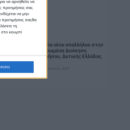
ια να αρνηθείτε να
ς προτιμήσεις σας
νδέχεται να μην
Οι προτιμήσεις σαςθα
λέσετε τη
κ στο κουμπί
ΓΕΓΟΝΟΤΑ
Σ για
Ορκωμοσία νέου υπαλλήλου στην
ιών –
Αποκεντρωμένη Διοίκηση
ν
Πελοποννήσου, Δυτικής Ελλάδας
και Ιονίου
ΜΦΩΝΩ
admin
-
7 Αυγούστου, 2026