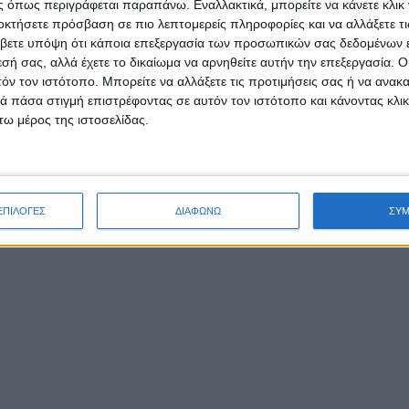
 όπως περιγράφεται παραπάνω. Εναλλακτικά, μπορείτε να κάνετε κλικ γ
οκτήσετε πρόσβαση σε πιο λεπτομερείς πληροφορίες και να αλλάξετε τι
βετε υπόψη ότι κάποια επεξεργασία των προσωπικών σας δεδομένων ε
εσή σας, αλλά έχετε το δικαίωμα να αρνηθείτε αυτήν την επεξεργασία. 
τόν τον ιστότοπο. Μπορείτε να αλλάξετε τις προτιμήσεις σας ή να ανακα
 πάσα στιγμή επιστρέφοντας σε αυτόν τον ιστότοπο και κάνοντας κλι
ω μέρος της ιστοσελίδας.
ΤΑ
ΕΠΙΚΑΙΡΟΤΗΤΑ
ινίου: Δέκα νέες
Ζάκυνθος: Τι απαντά η ΕΛΑ
τες για το εκπαιδευτικό
τους 8 βιασμούς τουριστρ
26-2027
«Μόνο 3 περιστατικά έχου
καταγγελθεί»
υγούστου, 2026
ΕΠΙΛΟΓΕΣ
ΔΙΑΦΩΝΩ
ΣΥ
admin
-
7 Αυγούστου, 2026