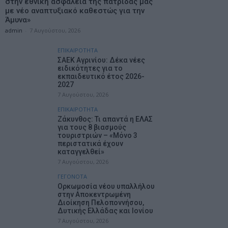
στην εθνική ασφάλεια της πατρίδας μας
με νέο αναπτυξιακό καθεστώς για την
Άμυνα»
admin
-
7 Αυγούστου, 2026
ΕΠΙΚΑΙΡΟΤΗΤΑ
ΣΑΕΚ Αγρινίου: Δέκα νέες
ειδικότητες για το
εκπαιδευτικό έτος 2026-
2027
7 Αυγούστου, 2026
ΕΠΙΚΑΙΡΟΤΗΤΑ
Ζάκυνθος: Τι απαντά η ΕΛΑΣ
για τους 8 βιασμούς
τουριστριών – «Μόνο 3
περιστατικά έχουν
καταγγελθεί»
7 Αυγούστου, 2026
ΓΕΓΟΝΟΤΑ
Ορκωμοσία νέου υπαλλήλου
στην Αποκεντρωμένη
Διοίκηση Πελοποννήσου,
Δυτικής Ελλάδας και Ιονίου
7 Αυγούστου, 2026