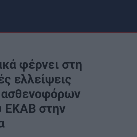
ακά φέρνει στη
ές ελλείψεις
 ασθενοφόρων
υ ΕΚΑΒ στην
α