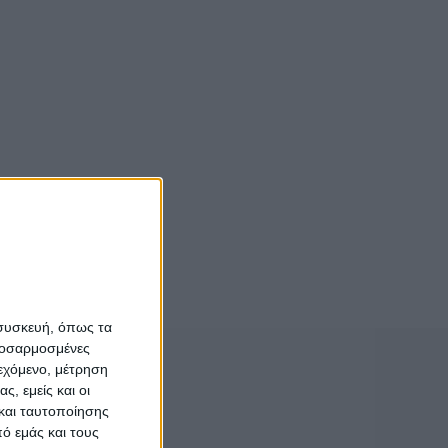
 συσκευή, όπως τα
προσαρμοσμένες
ιεχόμενο, μέτρηση
ς, εμείς και οι
και ταυτοποίησης
ό εμάς και τους