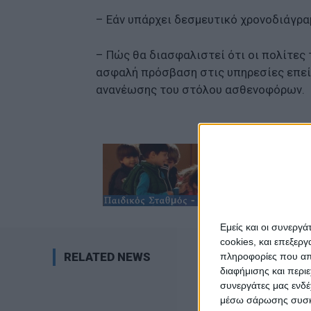
– Εάν υπάρχει δεσμευτικό χρονοδιάγρα
– Πώς θα διασφαλιστεί ότι οι πολίτες
ασφαλή πρόσβαση στις υπηρεσίες επεί
ανανέωσης του στόλου ασθενοφόρων.
Εμείς και οι συνεργ
cookies, και επεξε
RELATED NEWS
πληροφορίες που απο
διαφήμισης και περι
συνεργάτες μας ενδέ
μέσω σάρωσης συσκευ