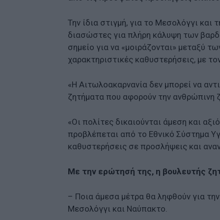
Την ίδια στιγμή, για το Μεσολόγγι και
διασώστες για πλήρη κάλυψη των βαρδ
σημείο για να «μοιράζονται» μεταξύ τω
χαρακτηριστικές καθυστερήσεις, με το
«Η Αιτωλοακαρνανία δεν μπορεί να αντ
ζητήματα που αφορούν την ανθρώπινη ζω
«Οι πολίτες δικαιούνται άμεση και αξ
προβλέπεται από το Εθνικό Σύστημα Υγ
καθυστερήσεις σε προσλήψεις και ανα
Με την ερώτησή της, η βουλευτής ζητ
– Ποια άμεσα μέτρα θα ληφθούν για τη
Μεσολόγγι και Ναύπακτο.