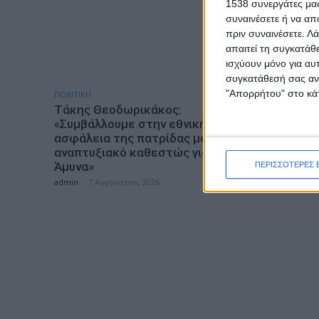
1538 συνεργάτες μας
συναινέσετε ή να απ
πριν συναινέσετε.
Λά
απαιτεί τη συγκατάθ
ισχύουν μόνο για αυ
συγκατάθεσή σας ανά
"Απορρήτου" στο κάτ
ΠΟΛΙΤΙΚΗ
ΕΠΙΚΑΙΡΟΤΗ
Τάκης Θεοδωρικάκος:
ΣΑΕΚ Αγρ
«Συμβάλλουμε στην εθνική
ειδικότη
ασφάλεια της πατρίδας μας με νέο
έτος 20
αναπτυξιακό καθεστώς για την
admin
-
7 Α
Άμυνα»
ΠΕΡΙΣΣΟΤΕΡΕΣ 
admin
-
7 Αυγούστου, 2026