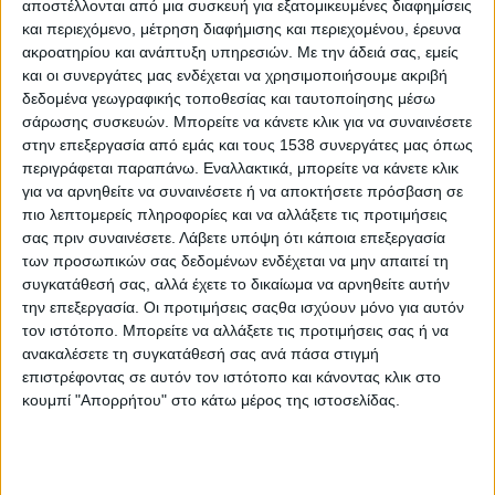
αποστέλλονται από μια συσκευή για εξατομικευμένες διαφημίσεις
χειμαρρώδης λόγος της Πανωραίας γίνεται ποίηση. Η
και περιεχόμενο, μέτρηση διαφήμισης και περιεχομένου, έρευνα
γλώσσα που χρησιμοποιεί είναι αυτή της λαϊκής ψυχής που
ακροατηρίου και ανάπτυξη υπηρεσιών.
Με την άδειά σας, εμείς
απελευθερώνεται. Η ζωή της ακροβατεί ανάμεσα στο φως
και οι συνεργάτες μας ενδέχεται να χρησιμοποιήσουμε ακριβή
και το σκοτάδι, ανάμεσα στη ζωή και στο θάνατο. Μια ζωή
δεδομένα γεωγραφικής τοποθεσίας και ταυτοποίησης μέσω
ακραία, σκληρή, επικίνδυνη, αλλά με πάθος και ορμή. Η
σάρωσης συσκευών. Μπορείτε να κάνετε κλικ για να συναινέσετε
ηρωίδα με τρόπο μοναδικά αυθεντικό, με αμεσότητα και
στην επεξεργασία από εμάς και τους 1538 συνεργάτες μας όπως
πηγαία λαϊκότητα αφηγείται τη ζωή της με συνταρακτική
περιγράφεται παραπάνω. Εναλλακτικά, μπορείτε να κάνετε κλικ
για να αρνηθείτε να συναινέσετε ή να αποκτήσετε πρόσβαση σε
τραγικότητα, αλλά και κωμικές εξάρσεις. Γεύεται τη ζωή
πιο λεπτομερείς πληροφορίες και να αλλάξετε τις προτιμήσεις
ολόκληρη, την εξαντλεί με όλη της την ύπαρξη, χωρίς
σας πριν συναινέσετε.
Λάβετε υπόψη ότι κάποια επεξεργασία
κανόνες και περιορισμούς, χωρίς μιζέρια.
των προσωπικών σας δεδομένων ενδέχεται να μην απαιτεί τη
συγκατάθεσή σας, αλλά έχετε το δικαίωμα να αρνηθείτε αυτήν
Σημείωμα Γιώργου Χρονά:
την επεξεργασία. Οι προτιμήσεις σαςθα ισχύουν μόνο για αυτόν
τον ιστότοπο. Μπορείτε να αλλάξετε τις προτιμήσεις σας ή να
Τι έχει αυτή η βιογραφία που περικλείει την Πάτρα, την
ανακαλέσετε τη συγκατάθεσή σας ανά πάσα στιγμή
Αθήνα, την Ελλάδα, του ’50, ’60, ’70, κι έκανε τον Μάνο
επιστρέφοντας σε αυτόν τον ιστότοπο και κάνοντας κλικ στο
Χατζιδάκι να πει, σ’ ένα βιβλιοπώλη στη στοά Χηρς, στη
κουμπί "Απορρήτου" στο κάτω μέρος της ιστοσελίδας.
Θεσσαλονίκη – πώς είναι το καλύτερο βιβλίο που διάβασε
στη ζωή του; Ο αναγνώστης θα καταλάβει. Δεν έχει ένα αλλά
πολλά παράλληλα θαύματα. Αρετές υψηλού λόγου. Από μια
αμόρφωτη γυναίκα. Την Γυναίκα της Πάτρας, που μιλάει