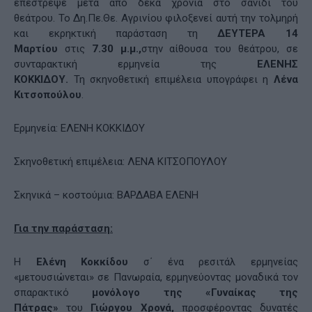
επέστρεψε μετά από δέκα χρόνια στο σανίδι του
θεάτρου. Το Δη.Πε.Θε. Αγρινίου φιλοξενεί αυτή την τολμηρή
και εκρηκτική παράσταση τη
ΔΕΥΤΕΡΑ 14
Μαρτίου
στις
7.30 μ.μ.,
στην αίθουσα του θεάτρου,
σε
συνταρακτική ερμηνεία της
ΕΛΕΝΗΣ
ΚΟΚΚΙΔΟΥ.
Τη σκηνοθετική επιμέλεια υπογράφει η
Λένα
Κιτσοπούλου
.
Ερμηνεία: ΕΛΕΝΗ ΚΟΚΚΙΔΟΥ
Σκηνοθετική επιμέλεια: ΛΕΝΑ ΚΙΤΣΟΠΟΥΛΟΥ
Σκηνικά – κοστούμια: ΒΑΡΔΑΒΑ ΕΛΕΝΗ
Για την παράσταση:
Η
Ελένη Κοκκίδου
σ΄ ένα ρεσιτάλ ερμηνείας
«μετουσιώνεται» σε Πανωραία, ερμηνεύοντας μοναδικά τον
σπαρακτικό
μονόλογο της «Γυναίκας της
Πάτρας»
του
Γιώργου Χρονά,
προσφέροντας δυνατές