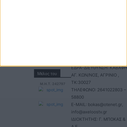
Τηλέφωνα: 26410
ΑΝΩΝΥΜΗ ΕΤΑΙΡΕΙΑ
22803 - 58800
ΕΠΩΝΥΜΙΑ: Γ. ΜΠΟΚΑΣ & Σ
Email:
Α.Ε – ΑΧΕΛΩΟΣ TV
bokas@otenet.gr,
ΑΦΜ: 094300499 – ΔΟΥ
info@axeloostv.gr
ΑΓΡΙΝΙΟΥ
Φαξ: 26410
ΑΡΙΘΜΟΣ ΓΕΜΗ: 02734051
23894
ΤΙΤΛΟΣ
ΙΣΤΟΣΕΛΙΔΑΣ:acheloostvne
ΕΔΡΑ-ΔΙΕΥΘΥΝΣΗ: ΚΑΒΑΦΗ
Μέλος του
ΑΓ. ΚΩΝ/ΝΟΣ, ΑΓΡΙΝΙΟ ,
ΤΚ:30027
Μ.Η.Τ. 242797
ΤΗΛΕΦΩΝΟ: 2641022803 –
58800
E-MAIL: bokas@otenet.gr,
info@axeloostv.gr
ΙΔΙΟΚΤΗΤΗΣ: Γ. ΜΠΟΚΑΣ & 
Α.Ε