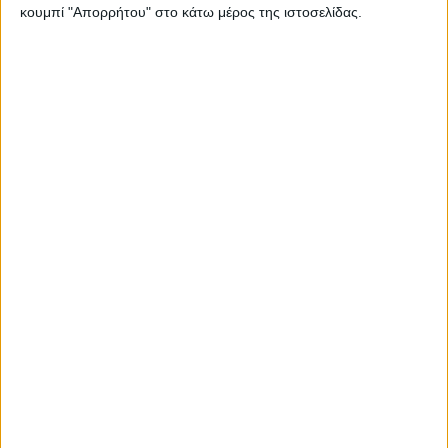
κουμπί "Απορρήτου" στο κάτω μέρος της ιστοσελίδας.
- Advertisement -
LATEST NEWS
ΠΟΛΙΤΙΚΗ
Τάκης Θεοδωρικάκος: «Συμβάλλουμε
στην εθνική ασφάλεια της πατρίδας
μας με νέο αναπτυξιακό καθεστώς
για την Άμυνα»
admin
-
7 Αυγούστου, 2026
ΕΠΙΚΑΙΡΟΤΗΤΑ
ΣΑΕΚ Αγρινίου: Δέκα νέες
ειδικότητες για το εκπαιδευτικό
έτος 2026-2027
admin
-
7 Αυγούστου, 2026
ΕΠΙΚΑΙΡΟΤΗΤΑ
Ζάκυνθος: Τι απαντά η ΕΛΑΣ για τους