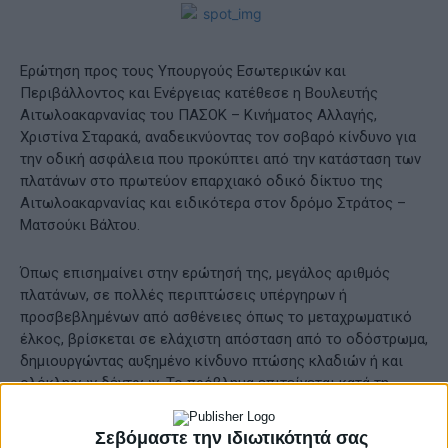
Ερώτηση προς τους Υπουργούς Εσωτερικών και
Περιβάλλοντος και Ενέργειας κατέθεσε η Βουλευτής
Αιτωλοακαρνανίας του ΠΑΣΟΚ – Κινήματος Αλλαγής,
Χριστίνα Σταρακά, αναδεικνύοντας τον σοβαρό κίνδυνο για
την οδική ασφάλεια που προκύπτει από την κατάσταση των
πλατάνων στο πρωτεύον επαρχιακό οδικό δίκτυο της
Αιτωλοακαρνανίας και ειδικότερα στον δρόμο Στράτος –
Ματσούκι Βάλτου.
Όπως επισημαίνει στην ερώτησή της, μεγάλος αριθμός
πλατάνων, σε πολλές περιπτώσεις υπέργηρων ή
προσβεβλημένων από ασθένειες όπως το μεταχρωματικό
έλκος, βρίσκεται σε ελάχιστη απόσταση από το οδόστρωμα,
δημιουργώντας αυξημένο κίνδυνο πτώσης κλαδιών ή και
ολόκληρων δέντρων. Το πρόβλημα επιτείνεται κατά τη
διάρκεια έντονων καιρικών φαινομένων, θέτοντας σε άμεσο
κίνδυνο την ασφάλεια οδηγών και επιβατών.
Σεβόμαστε την ιδιωτικότητά σας