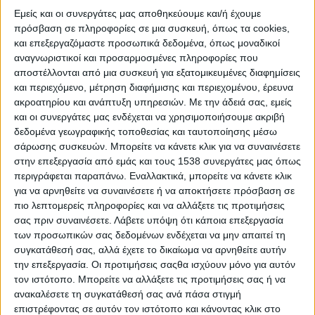
Εμείς και οι συνεργάτες μας αποθηκεύουμε και/ή έχουμε
Η Χριστίνα Σταρακά τονίζει ότι ο συγκεκριμένος οδικός
πρόσβαση σε πληροφορίες σε μια συσκευή, όπως τα cookies,
άξονας εξυπηρετεί καθημερινά κατοίκους, επαγγελματίες,
και επεξεργαζόμαστε προσωπικά δεδομένα, όπως μοναδικοί
αγρότες και μαθητές της ευρύτερης περιοχής του Βάλτου
αναγνωριστικοί και προσαρμοσμένες πληροφορίες που
και αποτελεί κρίσιμη υποδομή για την τοπική κοινωνία.
αποστέλλονται από μια συσκευή για εξατομικευμένες διαφημίσεις
Παρά ταύτα, απουσιάζει ένας συστηματικός έλεγχος και
και περιεχόμενο, μέτρηση διαφήμισης και περιεχομένου, έρευνα
ένας ολοκληρωμένος σχεδιασμός πρόληψης, με
ακροατηρίου και ανάπτυξη υπηρεσιών.
Με την άδειά σας, εμείς
αποτέλεσμα να παραμένει ένα επικίνδυνο κενό ευθυνών.
και οι συνεργάτες μας ενδέχεται να χρησιμοποιήσουμε ακριβή
δεδομένα γεωγραφικής τοποθεσίας και ταυτοποίησης μέσω
Με την κοινοβουλευτική της παρέμβαση, η Βουλευτής ζητά
σάρωσης συσκευών. Μπορείτε να κάνετε κλικ για να συναινέσετε
από τα αρμόδια Υπουργεία να τις απαντήσουν αν έχουν
στην επεξεργασία από εμάς και τους 1538 συνεργάτες μας όπως
περιγράφεται παραπάνω. Εναλλακτικά, μπορείτε να κάνετε κλικ
λάβει γνώση της κατάστασης που επικρατεί στο επαρχιακό
για να αρνηθείτε να συναινέσετε ή να αποκτήσετε πρόσβαση σε
οδικό δίκτυο της Αιτωλοακαρνανίας, αν υπάρχει
πιο λεπτομερείς πληροφορίες και να αλλάξετε τις προτιμήσεις
προγραμματισμός άμεσων παρεμβάσεων και αν προτίθενται
σας πριν συναινέσετε.
Λάβετε υπόψη ότι κάποια επεξεργασία
να προχωρήσουν σε ειδικό πρόγραμμα διαχείρισης της
των προσωπικών σας δεδομένων ενδέχεται να μην απαιτεί τη
επικινδυνότητας στο οδικό δίκτυο, σε συνεργασία με την
συγκατάθεσή σας, αλλά έχετε το δικαίωμα να αρνηθείτε αυτήν
Περιφέρεια και τους Δήμους.
την επεξεργασία. Οι προτιμήσεις σαςθα ισχύουν μόνο για αυτόν
τον ιστότοπο. Μπορείτε να αλλάξετε τις προτιμήσεις σας ή να
ανακαλέσετε τη συγκατάθεσή σας ανά πάσα στιγμή
επιστρέφοντας σε αυτόν τον ιστότοπο και κάνοντας κλικ στο