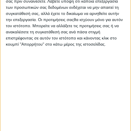
σας πριν συναινέσετε.
Λάβετε υπόψη ότι κάποια επεξεργασία
Ολοκληρώθηκε χωρίς ιδιαίτερα προβλήματα η
των προσωπικών σας δεδομένων ενδέχεται να μην απαιτεί τη
προετοιμασία του Παναιτωλικού για την αυριανή
συγκατάθεσή σας, αλλά έχετε το δικαίωμα να αρνηθείτε αυτήν
αναμέτρηση με την ΑΕΛ (17:00) στο Αγρίνιο.
την επεξεργασία. Οι προτιμήσεις σαςθα ισχύουν μόνο για αυτόν
τον ιστότοπο. Μπορείτε να αλλάξετε τις προτιμήσεις σας ή να
Στην αποστολή του Γιάννη Αναστασίου δεν συμπεριλαμβάνονται
ανακαλέσετε τη συγκατάθεσή σας ανά πάσα στιγμή
οι τραυματίες Μλάντεν, Αποστολόπουλος.
επιστρέφοντας σε αυτόν τον ιστότοπο και κάνοντας κλικ στο
κουμπί "Απορρήτου" στο κάτω μέρος της ιστοσελίδας.
Αντίθετα επιστρέφει ο Μανρίκε που εξέτισε.
Ασφαλώς εκτός είναι και ο Γαλιάτσος, που ως γνωστόν χάνει
όλη τη σεζόν λόγω ρήξης χιαστού.
Αναλυτικά:
Αγαπάκης, Αγκίρε, Άλεξιτς, Μπελεβώνης, Μπουχαλάκης,
Τσάβες, Τσούρα, Εστεμπάν, Γκαρσία, Κόγιτς, Κοντούρης, Λουίς,
Μανρίκε, Ματσάν, Μαυρίας, Μίχαλακ, Νικολάου, Ενκολόλο,
Παρδαλός, Σιέλης, Σμυρλής, Στάγιτς, Ζίβκοβιτς.
- Advertisement -