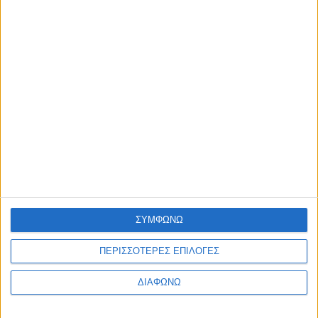
ΠΟΛΙΤΙΣΜΟΣ
Φεστιβάλ Δωδώνης – Συνέχεια με Μάξιμο Μουμούρη και το
σπάνια παρουσιαζόμενο «Ίωνα» του Ευριπίδη
admin
-
7 Αυγούστου, 2026
ΠΟΛΙΤΙΣΜΟΣ
Η Ηρώ Σαΐα στο Φρούριο Αντιρρίου στις 17 Αυγούστου
admin
-
7 Αυγούστου, 2026
ΠΟΛΙΤΙΚΗ
Σάκης Αρναούτογλου προς Κομισιόν: “Ακριβότερα τα διόδια
από τους Ευζώνους στην Αθήνα απ’ ό,τι από τις Βρυξέλλες
μέχρι την Ελλάδα”
admin
-
7 Αυγούστου, 2026
Φόρτωση περισσοτέρων
ΣΥΜΦΩΝΩ
ΑΦΗΣΤΕ ΜΙΑ ΑΠΑΝΤΗΣΗ
ΠΕΡΙΣΣΟΤΕΡΕΣ ΕΠΙΛΟΓΕΣ
Σχόλιο:
ΔΙΑΦΩΝΩ