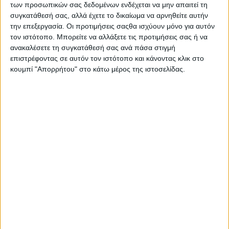
των προσωπικών σας δεδομένων ενδέχεται να μην απαιτεί τη
Απευθύνεται ανοικτή πρόσκληση σε όσους θέλουν να
συγκατάθεσή σας, αλλά έχετε το δικαίωμα να αρνηθείτε αυτήν
συμμετέχουν στην έκθεση τοπικών προϊόντων αγροδιατροφής
την επεξεργασία. Οι προτιμήσεις σαςθα ισχύουν μόνο για αυτόν
που στοχεύει στην προώθηση της αγροτικής και διατροφικής
τον ιστότοπο. Μπορείτε να αλλάξετε τις προτιμήσεις σας ή να
μας κληρονομιάς (Τηλέφωνα επικοινωνίας: 6932764030,
ανακαλέσετε τη συγκατάθεσή σας ανά πάσα στιγμή
6982997443).
επιστρέφοντας σε αυτόν τον ιστότοπο και κάνοντας κλικ στο
κουμπί "Απορρήτου" στο κάτω μέρος της ιστοσελίδας.
Η ημερίδα θα πλαισιωθεί επίσης με καλλιτεχνική εκδήλωση.
*Σε περίπτωση βροχής, η εκδήλωση θα πραγματοποιηθεί
στην αίθουσα εκδηλώσεων στο
κτίριο Συγγρού.
- Advertisement -
LATEST NEWS
ΟΡΘΟΔΟΞΙΑ
Αντάμωμα απανταχού Αργυροπηγαδιτών
admin
-
8 Αυγούστου, 2026
ΕΠΙΚΑΙΡΟΤΗΤΑ