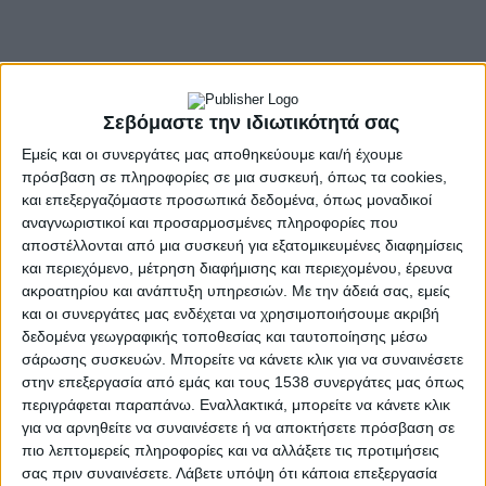
Σεβόμαστε την ιδιωτικότητά σας
Εμείς και οι συνεργάτες μας αποθηκεύουμε και/ή έχουμε
πρόσβαση σε πληροφορίες σε μια συσκευή, όπως τα cookies,
και επεξεργαζόμαστε προσωπικά δεδομένα, όπως μοναδικοί
αναγνωριστικοί και προσαρμοσμένες πληροφορίες που
αποστέλλονται από μια συσκευή για εξατομικευμένες διαφημίσεις
και περιεχόμενο, μέτρηση διαφήμισης και περιεχομένου, έρευνα
- Advertisement -
ακροατηρίου και ανάπτυξη υπηρεσιών.
Με την άδειά σας, εμείς
και οι συνεργάτες μας ενδέχεται να χρησιμοποιήσουμε ακριβή
δεδομένα γεωγραφικής τοποθεσίας και ταυτοποίησης μέσω
Με αφορμή την Παγκόσμια Ημέρα της Γυναίκας, η Περιφέρεια
σάρωσης συσκευών. Μπορείτε να κάνετε κλικ για να συναινέσετε
Δυτικής Ελλάδας, ο Δήμος Ιερής Πόλης Μεσολογγίου και ο
στην επεξεργασία από εμάς και τους 1538 συνεργάτες μας όπως
Σύλλογος Γυναικών Κατοχής «Αλθαία», συνδιοργανώνουν την
περιγράφεται παραπάνω. Εναλλακτικά, μπορείτε να κάνετε κλικ
πολυθεματική εκδήλωση – ημερίδα «Γυναίκες του Αχελώου» το
για να αρνηθείτε να συναινέσετε ή να αποκτήσετε πρόσβαση σε
Σάββατο 6 Απριλίου 2024, στις 11:00 στην Κατοχή (κάτωθεν
πιο λεπτομερείς πληροφορίες και να αλλάξετε τις προτιμήσεις
κεντρικής πλατείας – εξέδρα Αχελώου).
σας πριν συναινέσετε.
Λάβετε υπόψη ότι κάποια επεξεργασία